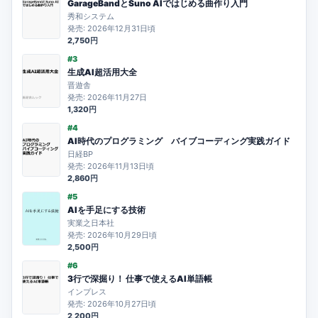
GarageBandとSuno AIではじめる曲作り入門
秀和システム
発売: 2026年12月31日頃
2,750円
#3
生成AI超活用大全
晋遊舎
発売: 2026年11月27日
1,320円
#4
AI時代のプログラミング バイブコーディング実践ガイド
日経BP
発売: 2026年11月13日頃
2,860円
#5
AIを手足にする技術
実業之日本社
発売: 2026年10月29日頃
2,500円
#6
3行で深掘り！ 仕事で使えるAI単語帳
インプレス
発売: 2026年10月27日頃
2,200円