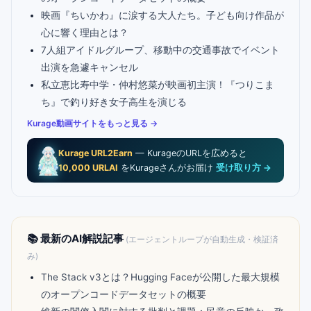
映画『ちいかわ』に涙する大人たち。子ども向け作品が
心に響く理由とは？
7人組アイドルグループ、移動中の交通事故でイベント
出演を急遽キャンセル
私立恵比寿中学・仲村悠菜が映画初主演！『つりこま
ち』で釣り好き女子高生を演じる
Kurage動画サイトをもっと見る →
Kurage URL2Earn
— KurageのURLを広めると
10,000 URLAI
をKurageさんがお届け
受け取り方 →
📚 最新のAI解説記事
(エージェントループが自動生成・検証済
み)
The Stack v3とは？Hugging Faceが公開した最大規模
のオープンコードデータセットの概要