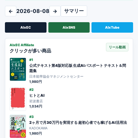
サマリー
←
2026-08-08
→
AIxEC
AIxSNS
AIxTube
AIxEC Affiliate
リール動画
クリックが多い商品
#1
公式テキスト第4版対応版 生成AIパスポート テキスト＆問
題集
日本能率協会マネジメントセンター
1,980円
#2
ヒトとAI
岩波書店
1,034円
#3
2ヶ月で月30万円を実現する 超初心者でも稼げるAI活用法
KADOKAWA
1,980円