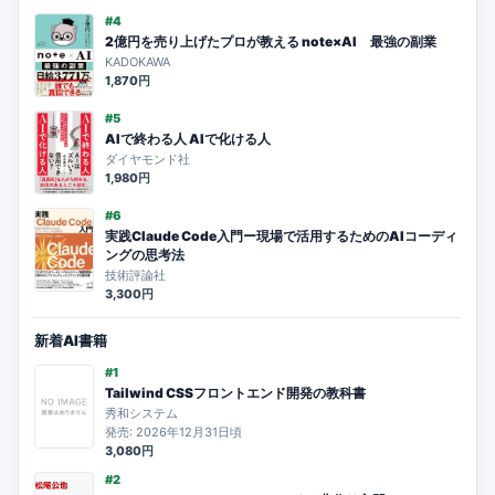
#4
2億円を売り上げたプロが教える note×AI 最強の副業
KADOKAWA
1,870円
#5
AIで終わる人 AIで化ける人
ダイヤモンド社
1,980円
#6
実践Claude Code入門ー現場で活用するためのAIコーディ
ングの思考法
技術評論社
3,300円
新着AI書籍
#1
Tailwind CSSフロントエンド開発の教科書
秀和システム
発売: 2026年12月31日頃
3,080円
#2