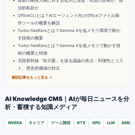
維新の閣僚入閣に対する批判と課題：民意の反映か、政
治的私欲か
OfficeCLIとは？AIエージェント向けOfficeファイル操
作ツールの概要を解説
Turbo-fieldfareとは？Gemma 4を低メモリ環境で動か
す技術の概要
Turbo-fieldfareとは？Gemma 4を低メモリで動かす技
術の概要と特徴
北陸新幹線「桂川案」を巡る議論の焦点：利便性とコス
ト、歴史的価値の対立
解説記事をもっと見る →
AI Knowledge CMS｜AIが毎日ニュースを分
析・蓄積する知識メディア
NVIDIA
キャリア
ゲーム開発
RTX
GPU
LLM
AMD