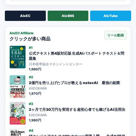
AIxEC
AIxSNS
AIxTube
AIxEC Affiliate
リール動画
クリックが多い商品
#1
公式テキスト第4版対応版 生成AIパスポート テキスト＆問
題集
日本能率協会マネジメントセンター
1,980円
#2
2億円を売り上げたプロが教える note×AI 最強の副業
KADOKAWA
1,870円
#3
2ヶ月で月30万円を実現する 超初心者でも稼げるAI活用法
KADOKAWA
1,980円
#4