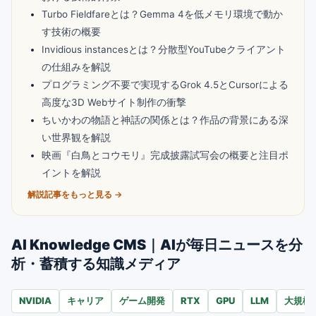
Turbo Fieldfareとは？Gemma 4を低メモリ環境で動か
す技術の概要
Invidious instancesとは？分散型YouTubeクライアント
の仕組みを解説
プログラミング不要で実現するGrok 4.5とCursorによる
高度な3D Webサイト制作の衝撃
ちいかわの物語と神話の関係とは？作品の背景にある深
い世界観を解説
映画『白鳥とコウモリ』完成披露試写会の概要と注目ポ
イントを解説
解説記事をもっと見る →
AI Knowledge CMS｜AIが毎日ニュースを分
析・蓄積する知識メディア
NVIDIA
キャリア
ゲーム開発
RTX
GPU
LLM
大規模