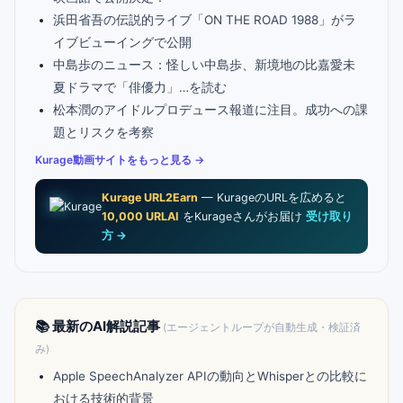
浜田省吾の伝説的ライブ「ON THE ROAD 1988」がラ
イブビューイングで公開
中島歩のニュース：怪しい中島歩、新境地の比嘉愛未
夏ドラマで「俳優力」…を読む
松本潤のアイドルプロデュース報道に注目。成功への課
題とリスクを考察
Kurage動画サイトをもっと見る →
Kurage URL2Earn
— KurageのURLを広めると
10,000 URLAI
をKurageさんがお届け
受け取り
方 →
📚 最新のAI解説記事
(エージェントループが自動生成・検証済
み)
Apple SpeechAnalyzer APIの動向とWhisperとの比較に
おける技術的背景