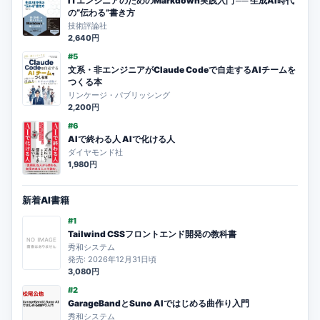
ITエンジニアのためのMarkdown実践入門 ── 生成AI時代
の”伝わる”書き方
技術評論社
2,640円
#5
文系・非エンジニアがClaude Codeで自走するAIチームを
つくる本
リンケージ・パブリッシング
2,200円
#6
AIで終わる人 AIで化ける人
ダイヤモンド社
1,980円
新着AI書籍
#1
Tailwind CSSフロントエンド開発の教科書
秀和システム
発売: 2026年12月31日頃
3,080円
#2
GarageBandとSuno AIではじめる曲作り入門
秀和システム