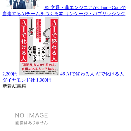
#5
文系・非エンジニアがClaude Codeで
自走するAIチームをつくる本
リンケージ・パブリッシング
2,200円
#6
AIで終わる人 AIで化ける人
ダイヤモンド社
1,980円
新着AI書籍