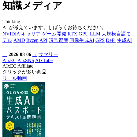
知識メディア
Thinking…
AI が考えています。しばらくお待ちください。
NVIDIA
キャリア
ゲーム開発
RTX
GPU
LLM
大規模言語モ
デル
AMD
Ryzen
API
暗号資産
画像生成AI
GPS
DeFi
生成AI
←
2026-08-06
→
サマリー
AIxEC
AIxSNS
AIxTube
AIxEC Affiliate
クリックが多い商品
リール動画