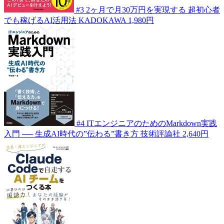
#3
2ヶ月で月30万円を実現する 超初心者
でも稼げるAI活用法
KADOKAWA
1,980円
#4
ITエンジニアのためのMarkdown実践
入門 ── 生成AI時代の”伝わる”書き方
技術評論社
2,640円