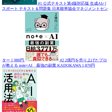
#1
公式テキスト第4版対応版 生成AIパ
スポート テキスト＆問題集
日本能率協会マネジメントセン
ター
1,980円
#2
2億円を売り上げたプロ
が教える note×AI 最強の副業
KADOKAWA
1,870円