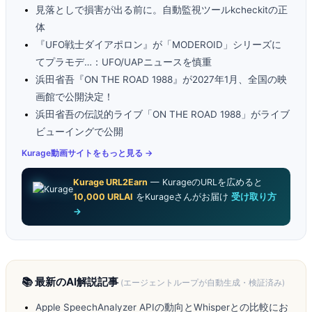
見落としで損害が出る前に。自動監視ツールkcheckitの正
体
『UFO戦士ダイアポロン』が「MODEROID」シリーズに
てプラモデ…：UFO/UAPニュースを慎重
浜田省吾『ON THE ROAD 1988』が2027年1月、全国の映
画館で公開決定！
浜田省吾の伝説的ライブ「ON THE ROAD 1988」がライブ
ビューイングで公開
Kurage動画サイトをもっと見る →
Kurage URL2Earn
— KurageのURLを広めると
10,000 URLAI
をKurageさんがお届け
受け取り方
→
📚 最新のAI解説記事
(エージェントループが自動生成・検証済み)
Apple SpeechAnalyzer APIの動向とWhisperとの比較にお