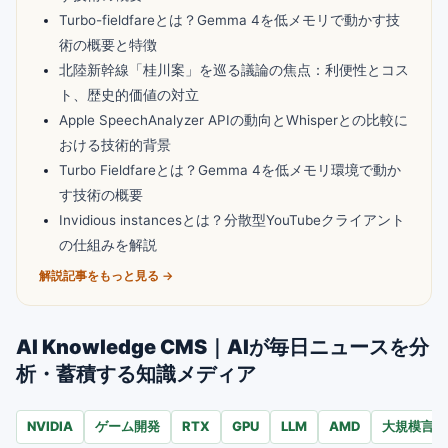
Turbo-fieldfareとは？Gemma 4を低メモリで動かす技
術の概要と特徴
北陸新幹線「桂川案」を巡る議論の焦点：利便性とコス
ト、歴史的価値の対立
Apple SpeechAnalyzer APIの動向とWhisperとの比較に
おける技術的背景
Turbo Fieldfareとは？Gemma 4を低メモリ環境で動か
す技術の概要
Invidious instancesとは？分散型YouTubeクライアント
の仕組みを解説
解説記事をもっと見る →
AI Knowledge CMS｜AIが毎日ニュースを分
析・蓄積する知識メディア
NVIDIA
ゲーム開発
RTX
GPU
LLM
AMD
大規模言語