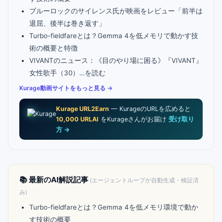
ブルーロックのサイレンス氏が映画をレビュー「前半は
退屈、後半は巻き返す」
Turbo-fieldfareとは？Gemma 4を低メモリで動かす技
術の概要と特徴
VIVANTのニュース：《目のやり場に困る》『VIVANT』
女性歌手（30）…を読む
Kurage動画サイトをもっと見る →
Kurage URL2Earn
— KurageのURLを広めると
10,000 URLAI
をKurageさんがお届け
受け取り
方 →
📚 最新のAI解説記事
(エージェントループが自動生成・検証済
み)
Turbo-fieldfareとは？Gemma 4を低メモリ環境で動か
す技術の概要