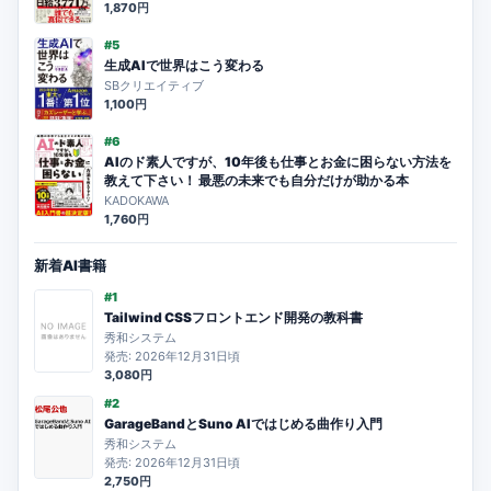
1,870円
#5
生成AIで世界はこう変わる
SBクリエイティブ
1,100円
#6
AIのド素人ですが、10年後も仕事とお金に困らない方法を
教えて下さい！ 最悪の未来でも自分だけが助かる本
KADOKAWA
1,760円
新着AI書籍
#1
Tailwind CSSフロントエンド開発の教科書
秀和システム
発売: 2026年12月31日頃
3,080円
#2
GarageBandとSuno AIではじめる曲作り入門
秀和システム
発売: 2026年12月31日頃
2,750円