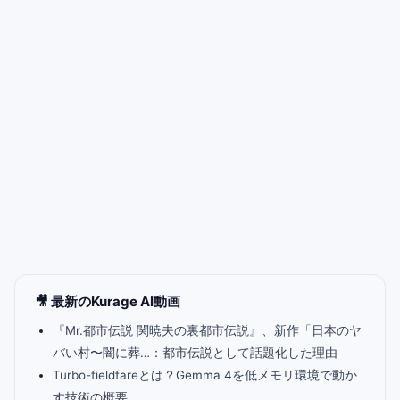
🎥 最新のKurage AI動画
『Mr.都市伝説 関暁夫の裏都市伝説』、新作「日本のヤ
バい村〜闇に葬…：都市伝説として話題化した理由
Turbo-fieldfareとは？Gemma 4を低メモリ環境で動か
す技術の概要