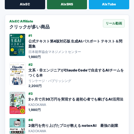
AIxEC
AIxSNS
AIxTube
AIxEC Affiliate
リール動画
クリックが多い商品
#1
公式テキスト第4版対応版 生成AIパスポート テキスト＆問
題集
日本能率協会マネジメントセンター
1,980円
#2
文系・非エンジニアがClaude Codeで自走するAIチームを
つくる本
リンケージ・パブリッシング
2,200円
#3
2ヶ月で月30万円を実現する 超初心者でも稼げるAI活用法
KADOKAWA
1,980円
#4
2億円を売り上げたプロが教える note×AI 最強の副業
KADOKAWA