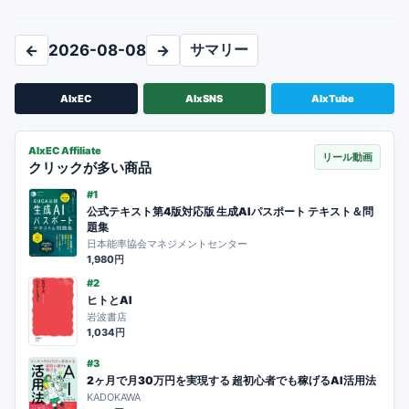
サマリー
←
2026-08-08
→
AIxEC
AIxSNS
AIxTube
AIxEC Affiliate
リール動画
クリックが多い商品
#1
公式テキスト第4版対応版 生成AIパスポート テキスト＆問
題集
日本能率協会マネジメントセンター
1,980円
#2
ヒトとAI
岩波書店
1,034円
#3
2ヶ月で月30万円を実現する 超初心者でも稼げるAI活用法
KADOKAWA