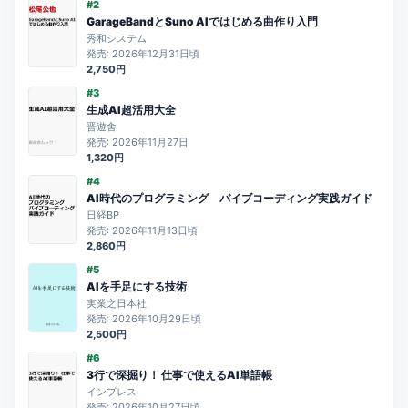
#2
GarageBandとSuno AIではじめる曲作り入門
秀和システム
発売: 2026年12月31日頃
2,750円
#3
生成AI超活用大全
晋遊舎
発売: 2026年11月27日
1,320円
#4
AI時代のプログラミング バイブコーディング実践ガイド
日経BP
発売: 2026年11月13日頃
2,860円
#5
AIを手足にする技術
実業之日本社
発売: 2026年10月29日頃
2,500円
#6
3行で深掘り！ 仕事で使えるAI単語帳
インプレス
発売: 2026年10月27日頃