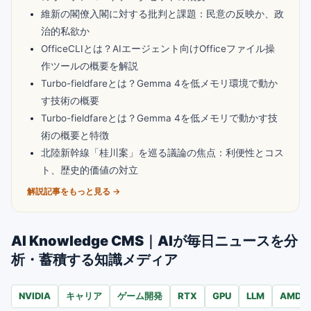
維新の閣僚入閣に対する批判と課題：民意の反映か、政
治的私欲か
OfficeCLIとは？AIエージェント向けOfficeファイル操
作ツールの概要を解説
Turbo-fieldfareとは？Gemma 4を低メモリ環境で動か
す技術の概要
Turbo-fieldfareとは？Gemma 4を低メモリで動かす技
術の概要と特徴
北陸新幹線「桂川案」を巡る議論の焦点：利便性とコス
ト、歴史的価値の対立
解説記事をもっと見る →
AI Knowledge CMS｜AIが毎日ニュースを分
析・蓄積する知識メディア
NVIDIA
キャリア
ゲーム開発
RTX
GPU
LLM
AMD