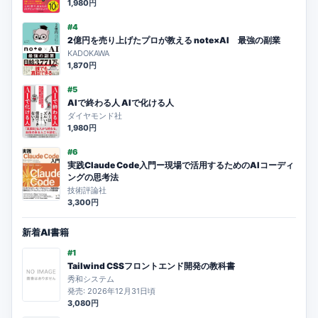
1,980円
#4
2億円を売り上げたプロが教える note×AI 最強の副業
KADOKAWA
1,870円
#5
AIで終わる人 AIで化ける人
ダイヤモンド社
1,980円
#6
実践Claude Code入門ー現場で活用するためのAIコーディ
ングの思考法
技術評論社
3,300円
新着AI書籍
#1
Tailwind CSSフロントエンド開発の教科書
秀和システム
発売: 2026年12月31日頃
3,080円