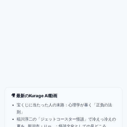
🎥 最新のKurage AI動画
宝くじに当たった人の末路：心理学が暴く「正負の法
則」
稲川淳二の「ジェットコースター怪談」で冷えっ冷えの
夏を…新潟市・りゅ…：怪談文化としての見どころ