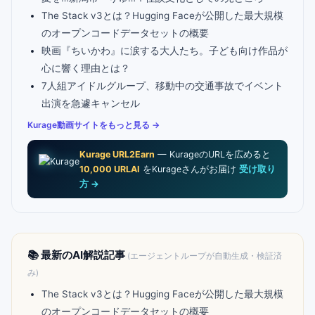
The Stack v3とは？Hugging Faceが公開した最大規模
のオープンコードデータセットの概要
映画『ちいかわ』に涙する大人たち。子ども向け作品が
心に響く理由とは？
7人組アイドルグループ、移動中の交通事故でイベント
出演を急遽キャンセル
Kurage動画サイトをもっと見る →
Kurage URL2Earn
— KurageのURLを広めると
10,000 URLAI
をKurageさんがお届け
受け取り
方 →
📚 最新のAI解説記事
(エージェントループが自動生成・検証済
み)
The Stack v3とは？Hugging Faceが公開した最大規模
のオープンコードデータセットの概要