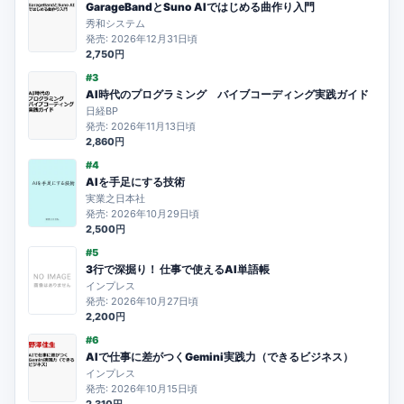
GarageBandとSuno AIではじめる曲作り入門
秀和システム
発売: 2026年12月31日頃
2,750円
#3
AI時代のプログラミング バイブコーディング実践ガイド
日経BP
発売: 2026年11月13日頃
2,860円
#4
AIを手足にする技術
実業之日本社
発売: 2026年10月29日頃
2,500円
#5
3行で深掘り！ 仕事で使えるAI単語帳
インプレス
発売: 2026年10月27日頃
2,200円
#6
AIで仕事に差がつくGemini実践力（できるビジネス）
インプレス
発売: 2026年10月15日頃