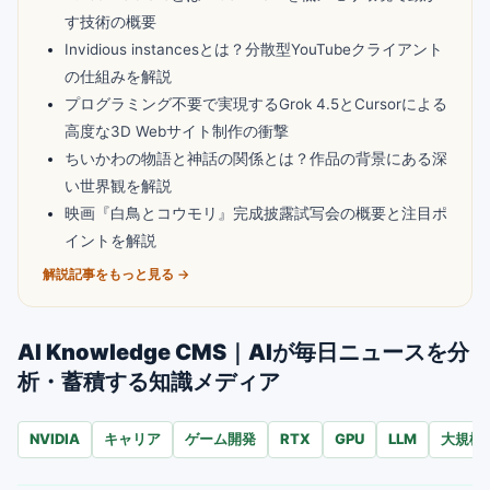
す技術の概要
Invidious instancesとは？分散型YouTubeクライアント
の仕組みを解説
プログラミング不要で実現するGrok 4.5とCursorによる
高度な3D Webサイト制作の衝撃
ちいかわの物語と神話の関係とは？作品の背景にある深
い世界観を解説
映画『白鳥とコウモリ』完成披露試写会の概要と注目ポ
イントを解説
解説記事をもっと見る →
AI Knowledge CMS｜AIが毎日ニュースを分
析・蓄積する知識メディア
NVIDIA
キャリア
ゲーム開発
RTX
GPU
LLM
大規模