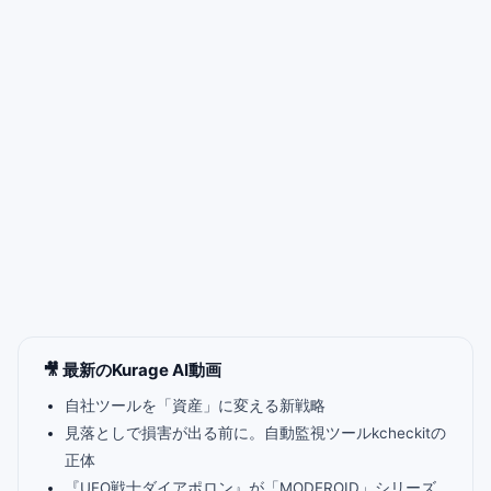
🎥 最新のKurage AI動画
自社ツールを「資産」に変える新戦略
見落としで損害が出る前に。自動監視ツールkcheckitの
正体
『UFO戦士ダイアポロン』が「MODEROID」シリーズ