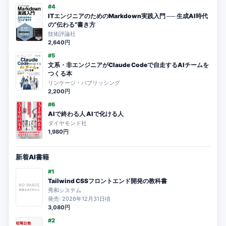
#4
ITエンジニアのためのMarkdown実践入門 ── 生成AI時代
の”伝わる”書き方
技術評論社
2,640円
#5
文系・非エンジニアがClaude Codeで自走するAIチームを
つくる本
リンケージ・パブリッシング
2,200円
#6
AIで終わる人 AIで化ける人
ダイヤモンド社
1,980円
新着AI書籍
#1
Tailwind CSSフロントエンド開発の教科書
秀和システム
発売: 2026年12月31日頃
3,080円
#2