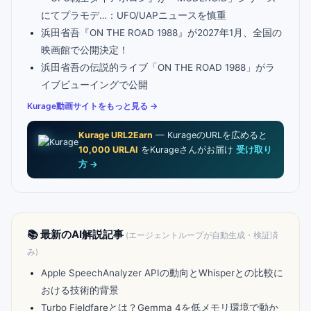
にてプラモデ…：UFO/UAPニュースを慎重
浜田省吾『ON THE ROAD 1988』が2027年1月、全国の
映画館で公開決定！
浜田省吾の伝説的ライブ「ON THE ROAD 1988」がラ
イブビューイングで公開
Kurage動画サイトをもっと見る →
Kurage URL2Earn
— KurageのURLを広めると
10,000 URLAI
をKurageさんがお届け
受け取り
方 →
📚 最新のAI解説記事
(エージェントループが自動生成・検証済
み)
Apple SpeechAnalyzer APIの動向とWhisperとの比較に
おける技術的背景
Turbo Fieldfareとは？Gemma 4を低メモリ環境で動か