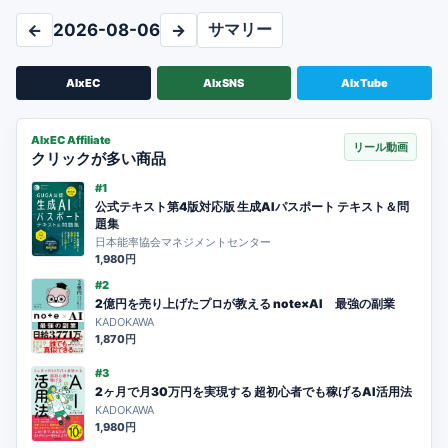
サマリー
←
2026-08-06
→
AIxEC
AIxSNS
AIxTube
AIxEC Affiliate
リール動画
クリックが多い商品
#1
公式テキスト第4版対応版 生成AIパスポート テキスト＆問
題集
日本能率協会マネジメントセンター
1,980円
#2
2億円を売り上げたプロが教える note×AI 最強の副業
KADOKAWA
1,870円
#3
2ヶ月で月30万円を実現する 超初心者でも稼げるAI活用法
KADOKAWA
1,980円