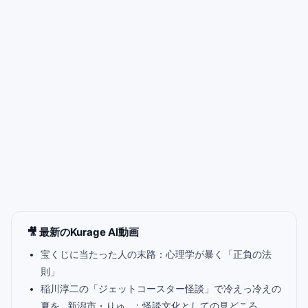
🎥 最新のKurage AI動画
宝くじに当たった人の末路：心理学が暴く「正負の法
則」
稲川淳二の「ジェットコースター怪談」で冷えっ冷えの
夏を…新潟市・りゅ…：怪談文化としての見どころ