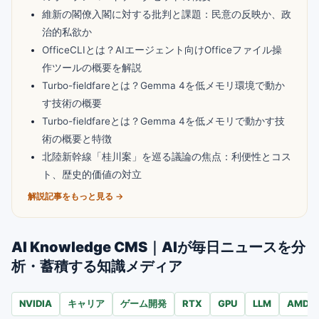
維新の閣僚入閣に対する批判と課題：民意の反映か、政
治的私欲か
OfficeCLIとは？AIエージェント向けOfficeファイル操
作ツールの概要を解説
Turbo-fieldfareとは？Gemma 4を低メモリ環境で動か
す技術の概要
Turbo-fieldfareとは？Gemma 4を低メモリで動かす技
術の概要と特徴
北陸新幹線「桂川案」を巡る議論の焦点：利便性とコス
ト、歴史的価値の対立
解説記事をもっと見る →
AI Knowledge CMS｜AIが毎日ニュースを分
析・蓄積する知識メディア
NVIDIA
キャリア
ゲーム開発
RTX
GPU
LLM
AMD