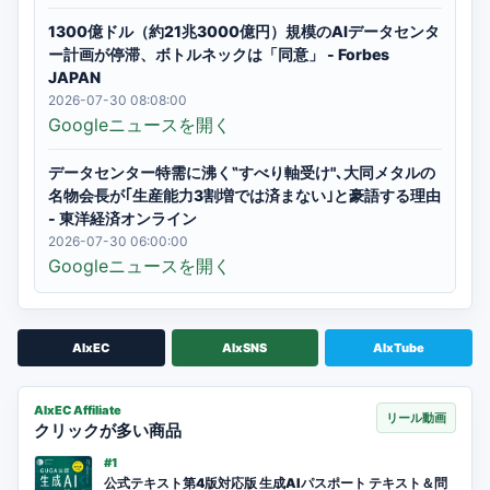
1300億ドル（約21兆3000億円）規模のAIデータセンタ
ー計画が停滞、ボトルネックは「同意」 - Forbes
JAPAN
2026-07-30 08:08:00
Googleニュースを開く
データセンター特需に沸く‟すべり軸受け"､大同メタルの
名物会長が｢生産能力3割増では済まない｣と豪語する理由
- 東洋経済オンライン
2026-07-30 06:00:00
Googleニュースを開く
AIxEC
AIxSNS
AIxTube
AIxEC Affiliate
リール動画
クリックが多い商品
#1
公式テキスト第4版対応版 生成AIパスポート テキスト＆問