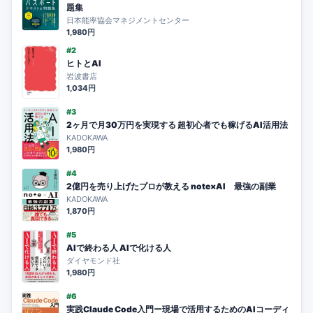
題集
日本能率協会マネジメントセンター
1,980円
#2
ヒトとAI
岩波書店
1,034円
#3
2ヶ月で月30万円を実現する 超初心者でも稼げるAI活用法
KADOKAWA
1,980円
#4
2億円を売り上げたプロが教える note×AI 最強の副業
KADOKAWA
1,870円
#5
AIで終わる人 AIで化ける人
ダイヤモンド社
1,980円
#6
実践Claude Code入門ー現場で活用するためのAIコーディ