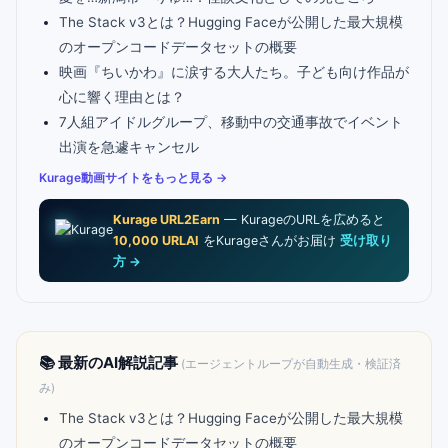
The Stack v3とは？Hugging Faceが公開した最大規模
のオープンコードデータセットの概要
映画『ちいかわ』に涙する大人たち。子ども向け作品が
心に響く理由とは？
7人組アイドルグループ、移動中の交通事故でイベント
出演を急遽キャンセル
Kurage動画サイトをもっと見る →
Kurage URL2Earn
— KurageのURLを広めると
10,000 URLAI
をKurageさんがお届け
受け取り
方 →
📚 最新のAI解説記事
(エージェントループが自動生成・検証済
み)
The Stack v3とは？Hugging Faceが公開した最大規模
のオープンコードデータセットの概要