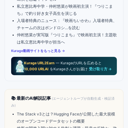
私立恵比寿中学・仲村悠菜が映画初主演！『つりこま
ち』で釣り好き女子高生を演じる
入場者特典のニュース：『映画ちいかわ』入場者特典、
チャームの次はボンドロシ…を読む
仲村悠菜が実写版『つりこまち』で映画初主演！主題歌
は私立恵比寿中学が担当へ
Kurage動画サイトをもっと見る →
Kurage URL2Earn
— KurageのURLを広めると
10,000 URLAI
をKurageさんがお届け
受け取り方 →
📚 最新のAI解説記事
(エージェントループが自動生成・検証済
み)
The Stack v3とは？Hugging Faceが公開した最大規模
のオープンコードデータセットの概要