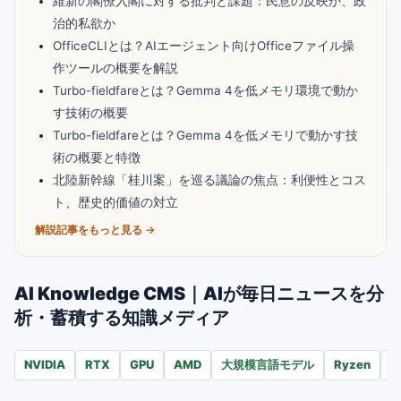
維新の閣僚入閣に対する批判と課題：民意の反映か、政
治的私欲か
OfficeCLIとは？AIエージェント向けOfficeファイル操
作ツールの概要を解説
Turbo-fieldfareとは？Gemma 4を低メモリ環境で動か
す技術の概要
Turbo-fieldfareとは？Gemma 4を低メモリで動かす技
術の概要と特徴
北陸新幹線「桂川案」を巡る議論の焦点：利便性とコス
ト、歴史的価値の対立
解説記事をもっと見る →
AI Knowledge CMS｜AIが毎日ニュースを分
析・蓄積する知識メディア
NVIDIA
RTX
GPU
AMD
大規模言語モデル
Ryzen
A