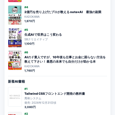
#4
2億円を売り上げたプロが教える note×AI 最強の副業
KADOKAWA
1,870円
#5
生成AIで世界はこう変わる
SBクリエイティブ
1,100円
#6
AIのド素人ですが、10年後も仕事とお金に困らない方法を
教えて下さい！ 最悪の未来でも自分だけが助かる本
KADOKAWA
1,760円
新着AI書籍
#1
Tailwind CSSフロントエンド開発の教科書
秀和システム
発売: 2026年12月31日頃
3,080円
#2