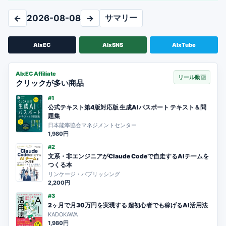
サマリー
←
2026-08-08
→
AIxEC
AIxSNS
AIxTube
AIxEC Affiliate
リール動画
クリックが多い商品
#1
公式テキスト第4版対応版 生成AIパスポート テキスト＆問
題集
日本能率協会マネジメントセンター
1,980円
#2
文系・非エンジニアがClaude Codeで自走するAIチームを
つくる本
リンケージ・パブリッシング
2,200円
#3
2ヶ月で月30万円を実現する 超初心者でも稼げるAI活用法
KADOKAWA
1,980円