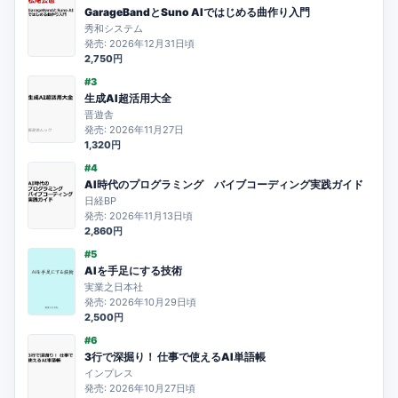
GarageBandとSuno AIではじめる曲作り入門
秀和システム
発売: 2026年12月31日頃
2,750円
#3
生成AI超活用大全
晋遊舎
発売: 2026年11月27日
1,320円
#4
AI時代のプログラミング バイブコーディング実践ガイド
日経BP
発売: 2026年11月13日頃
2,860円
#5
AIを手足にする技術
実業之日本社
発売: 2026年10月29日頃
2,500円
#6
3行で深掘り！ 仕事で使えるAI単語帳
インプレス
発売: 2026年10月27日頃