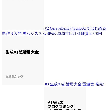
#2
GarageBandとSuno AIではじめる
曲作り入門
秀和システム
発売: 2026年12月31日頃
2,750円
#3
生成AI超活用大全
晋遊舎
発売: