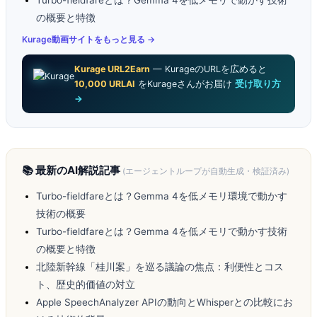
Turbo-fieldfareとは？Gemma 4を低メモリで動かす技術
の概要と特徴
Kurage動画サイトをもっと見る →
Kurage URL2Earn
— KurageのURLを広めると
10,000 URLAI
をKurageさんがお届け
受け取り方
→
📚 最新のAI解説記事
(エージェントループが自動生成・検証済み)
Turbo-fieldfareとは？Gemma 4を低メモリ環境で動かす
技術の概要
Turbo-fieldfareとは？Gemma 4を低メモリで動かす技術
の概要と特徴
北陸新幹線「桂川案」を巡る議論の焦点：利便性とコス
ト、歴史的価値の対立
Apple SpeechAnalyzer APIの動向とWhisperとの比較にお