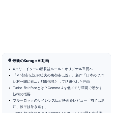
🎥 最新のKurage AI動画
Xクリエイターの新収益ルール：オリジナル重視へ
『Mr.都市伝説 関暁夫の裏都市伝説』、新作「日本のヤバ
い村〜闇に葬…：都市伝説として話題化した理由
Turbo-fieldfareとは？Gemma 4を低メモリ環境で動かす
技術の概要
ブルーロックのサイレンス氏が映画をレビュー「前半は退
屈、後半は巻き返す」