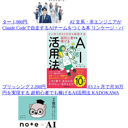
ター
1,980円
#2
文系・非エンジニアが
Claude Codeで自走するAIチームをつくる本
リンケージ・パ
ブリッシング
2,200円
#3
2ヶ月で月30万
円を実現する 超初心者でも稼げるAI活用法
KADOKAWA