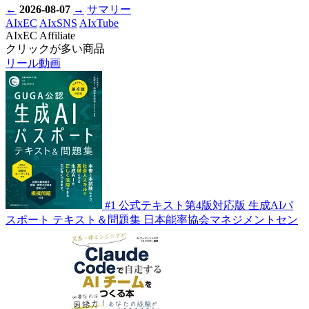
←
2026-08-07
→
サマリー
AIxEC
AIxSNS
AIxTube
AIxEC Affiliate
クリックが多い商品
リール動画
#1
公式テキスト第4版対応版 生成AIパ
スポート テキスト＆問題集
日本能率協会マネジメントセン