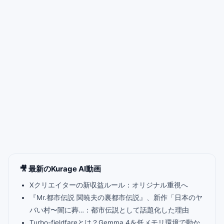
🎥 最新のKurage AI動画
Xクリエイターの新収益ルール：オリジナル重視へ
『Mr.都市伝説 関暁夫の裏都市伝説』、新作「日本のヤ
バい村〜闇に葬…：都市伝説として話題化した理由
Turbo-fieldfareとは？Gemma 4を低メモリ環境で動か