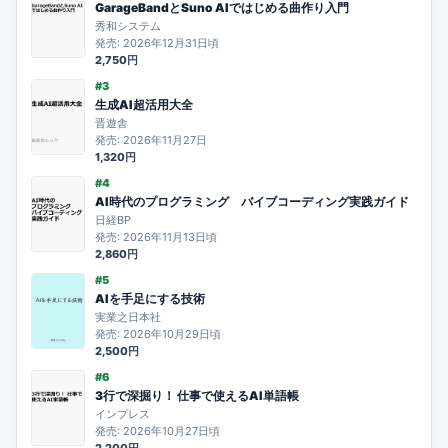
GarageBandとSuno AIではじめる曲作り入門
秀和システム
発売: 2026年12月31日頃
2,750円
#3
生成AI超活用大全
晋遊舎
発売: 2026年11月27日
1,320円
#4
AI時代のプログラミング バイブコーディング実践ガイド
日経BP
発売: 2026年11月13日頃
2,860円
#5
AIを手足にする技術
実業之日本社
発売: 2026年10月29日頃
2,500円
#6
3行で深掘り！ 仕事で使えるAI単語帳
インプレス
発売: 2026年10月27日頃