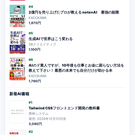
#4
2億円を売り上げたプロが教える note×AI 最強の副業
KADOKAWA
1,870円
#5
生成AIで世界はこう変わる
SBクリエイティブ
1,100円
#6
AIのド素人ですが、10年後も仕事とお金に困らない方法を
教えて下さい！ 最悪の未来でも自分だけが助かる本
KADOKAWA
1,760円
新着AI書籍
#1
Tailwind CSSフロントエンド開発の教科書
秀和システム
発売: 2026年12月31日頃
3,080円
#2