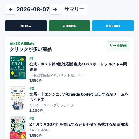
サマリー
←
2026-08-07
→
AIxEC
AIxSNS
AIxTube
AIxEC Affiliate
リール動画
クリックが多い商品
#1
公式テキスト第4版対応版 生成AIパスポート テキスト＆問
題集
日本能率協会マネジメントセンター
1,980円
#2
文系・非エンジニアがClaude Codeで自走するAIチームを
つくる本
リンケージ・パブリッシング
2,200円
#3
2ヶ月で月30万円を実現する 超初心者でも稼げるAI活用法
KADOKAWA
1,980円