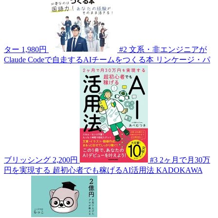
ター
1,980円
#2
文系・非エンジニアが
Claude Codeで自走するAIチームをつくる本
リンケージ・パ
ブリッシング
2,200円
#3
2ヶ月で月30万
円を実現する 超初心者でも稼げるAI活用法
KADOKAWA