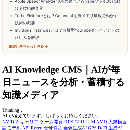
Apple SpeechAnalyzer APIの動向とWhisperとの比較にお
ける技術的背景
Turbo Fieldfareとは？Gemma 4を低メモリ環境で動かす
技術の概要
Invidious instancesとは？分散型YouTubeクライアントの
仕組みを解説
解説記事をもっと見る →
AI Knowledge CMS｜AIが毎
日ニュースを分析・蓄積する
知識メディア
Thinking…
AI が考えています。しばらくお待ちください。
NVIDIA
キャリア
ゲーム開発
RTX
GPU
LLM
AMD
大規模言
語モデル
API
Ryzen
暗号資産
画像生成AI
GPS
DeFi
生成AI