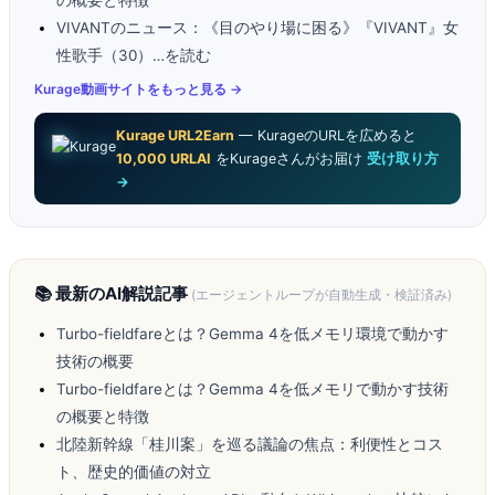
の概要と特徴
VIVANTのニュース：《目のやり場に困る》『VIVANT』女
性歌手（30）…を読む
Kurage動画サイトをもっと見る →
Kurage URL2Earn
— KurageのURLを広めると
10,000 URLAI
をKurageさんがお届け
受け取り方
→
📚 最新のAI解説記事
(エージェントループが自動生成・検証済み)
Turbo-fieldfareとは？Gemma 4を低メモリ環境で動かす
技術の概要
Turbo-fieldfareとは？Gemma 4を低メモリで動かす技術
の概要と特徴
北陸新幹線「桂川案」を巡る議論の焦点：利便性とコス
ト、歴史的価値の対立