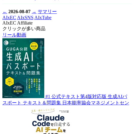
←
2026-08-07
→
サマリー
AIxEC
AIxSNS
AIxTube
AIxEC Affiliate
クリックが多い商品
リール動画
#1
公式テキスト第4版対応版 生成AIパ
スポート テキスト＆問題集
日本能率協会マネジメントセン