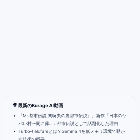
🎥 最新のKurage AI動画
『Mr.都市伝説 関暁夫の裏都市伝説』、新作「日本のヤ
バい村〜闇に葬…：都市伝説として話題化した理由
Turbo-fieldfareとは？Gemma 4を低メモリ環境で動か
す技術の概要