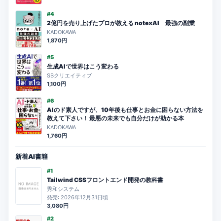
#4
2億円を売り上げたプロが教える note×AI 最強の副業
KADOKAWA
1,870円
#5
生成AIで世界はこう変わる
SBクリエイティブ
1,100円
#6
AIのド素人ですが、10年後も仕事とお金に困らない方法を
教えて下さい！ 最悪の未来でも自分だけが助かる本
KADOKAWA
1,760円
新着AI書籍
#1
Tailwind CSSフロントエンド開発の教科書
秀和システム
発売: 2026年12月31日頃
3,080円
#2