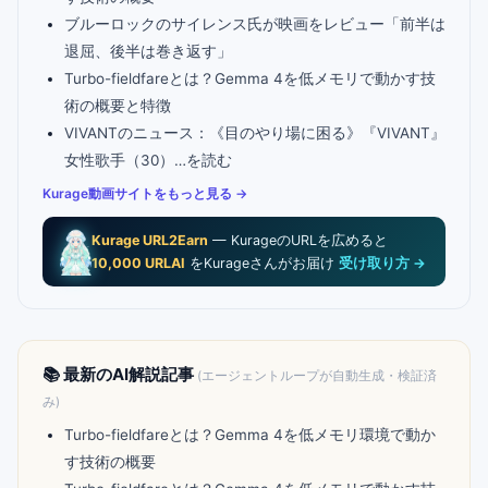
ブルーロックのサイレンス氏が映画をレビュー「前半は
退屈、後半は巻き返す」
Turbo-fieldfareとは？Gemma 4を低メモリで動かす技
術の概要と特徴
VIVANTのニュース：《目のやり場に困る》『VIVANT』
女性歌手（30）…を読む
Kurage動画サイトをもっと見る →
Kurage URL2Earn
— KurageのURLを広めると
10,000 URLAI
をKurageさんがお届け
受け取り方 →
📚 最新のAI解説記事
(エージェントループが自動生成・検証済
み)
Turbo-fieldfareとは？Gemma 4を低メモリ環境で動か
す技術の概要