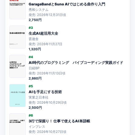
GarageBandとSuno AIではじめる曲作り入門
秀和システム
発売: 2026年12月31日頃
2,750円
#3
生成AI超活用大全
晋遊舎
発売: 2026年11月27日
1,320円
#4
AI時代のプログラミング バイブコーディング実践ガイド
日経BP
発売: 2026年11月13日頃
2,860円
#5
AIを手足にする技術
実業之日本社
発売: 2026年10月29日頃
2,500円
#6
3行で深掘り！ 仕事で使えるAI単語帳
インプレス
発売: 2026年10月27日頃