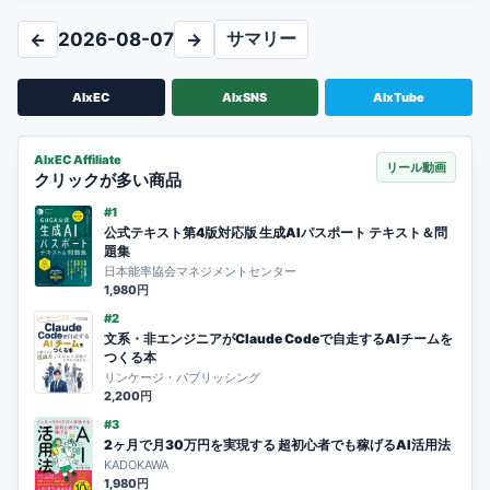
サマリー
←
2026-08-07
→
AIxEC
AIxSNS
AIxTube
AIxEC Affiliate
リール動画
クリックが多い商品
#1
公式テキスト第4版対応版 生成AIパスポート テキスト＆問
題集
日本能率協会マネジメントセンター
1,980円
#2
文系・非エンジニアがClaude Codeで自走するAIチームを
つくる本
リンケージ・パブリッシング
2,200円
#3
2ヶ月で月30万円を実現する 超初心者でも稼げるAI活用法
KADOKAWA
1,980円