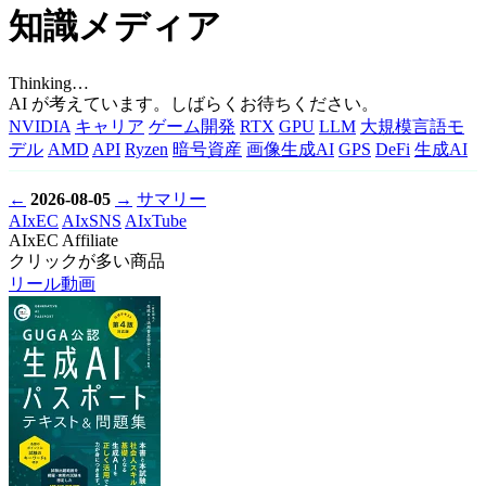
知識メディア
Thinking…
AI が考えています。しばらくお待ちください。
NVIDIA
キャリア
ゲーム開発
RTX
GPU
LLM
大規模言語モ
デル
AMD
API
Ryzen
暗号資産
画像生成AI
GPS
DeFi
生成AI
←
2026-08-05
→
サマリー
AIxEC
AIxSNS
AIxTube
AIxEC Affiliate
クリックが多い商品
リール動画