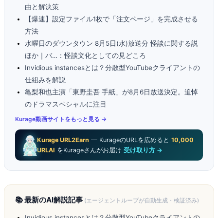
由と解決策
【爆速】設定ファイル1枚で「注文ページ」を完成させる
方法
水曜日のダウンタウン 8月5日(水)放送分 怪談に関する説
ほか｜バ…：怪談文化としての見どころ
Invidious instancesとは？分散型YouTubeクライアントの
仕組みを解説
亀梨和也主演「東野圭吾 手紙」が8月6日放送決定。追悼
のドラマスペシャルに注目
Kurage動画サイトをもっと見る →
Kurage URL2Earn
— KurageのURLを広めると
10,000
URLAI
をKurageさんがお届け
受け取り方 →
📚 最新のAI解説記事
(エージェントループが自動生成・検証済み)
Invidious instancesとは？分散型YouTubeクライアントの