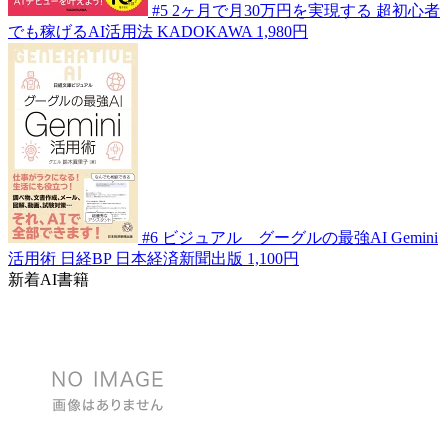
#5
2ヶ月で月30万円を実現する 超初心者
でも稼げるAI活用法
KADOKAWA
1,980円
#6
ビジュアル グーグルの最強AI Gemini
活用術
日経BP 日本経済新聞出版
1,100円
新着AI書籍