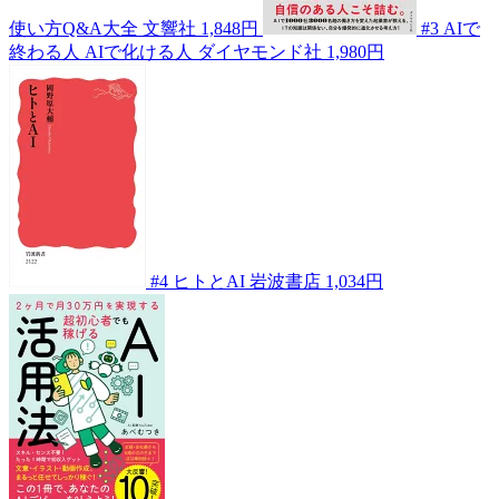
使い方Q&A大全
文響社
1,848円
#3
AIで
終わる人 AIで化ける人
ダイヤモンド社
1,980円
#4
ヒトとAI
岩波書店
1,034円