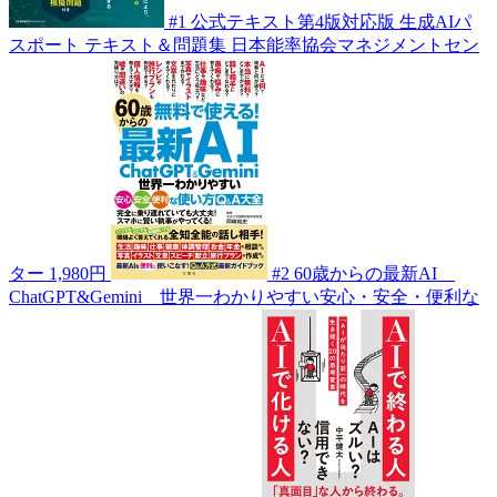
#1
公式テキスト第4版対応版 生成AIパ
スポート テキスト＆問題集
日本能率協会マネジメントセン
ター
1,980円
#2
60歳からの最新AI
ChatGPT&Gemini 世界一わかりやすい安心・安全・便利な