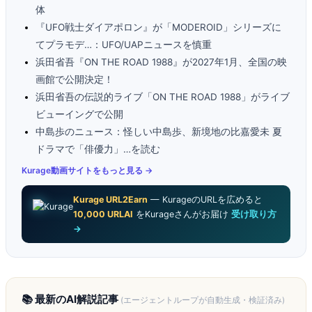
体
『UFO戦士ダイアポロン』が「MODEROID」シリーズに
てプラモデ…：UFO/UAPニュースを慎重
浜田省吾『ON THE ROAD 1988』が2027年1月、全国の映
画館で公開決定！
浜田省吾の伝説的ライブ「ON THE ROAD 1988」がライブ
ビューイングで公開
中島歩のニュース：怪しい中島歩、新境地の比嘉愛未 夏
ドラマで「俳優力」…を読む
Kurage動画サイトをもっと見る →
Kurage URL2Earn
— KurageのURLを広めると
10,000 URLAI
をKurageさんがお届け
受け取り方
→
📚 最新のAI解説記事
(エージェントループが自動生成・検証済み)