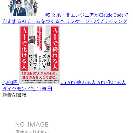
#5
文系・非エンジニアがClaude Codeで
自走するAIチームをつくる本
リンケージ・パブリッシング
2,200円
#6
AIで終わる人 AIで化ける人
ダイヤモンド社
1,980円
新着AI書籍