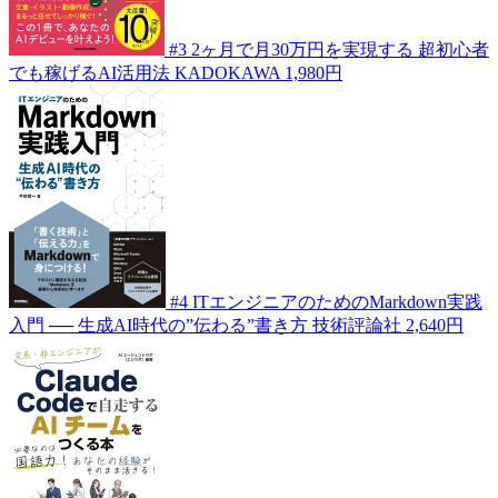
#3
2ヶ月で月30万円を実現する 超初心者
でも稼げるAI活用法
KADOKAWA
1,980円
#4
ITエンジニアのためのMarkdown実践
入門 ── 生成AI時代の”伝わる”書き方
技術評論社
2,640円