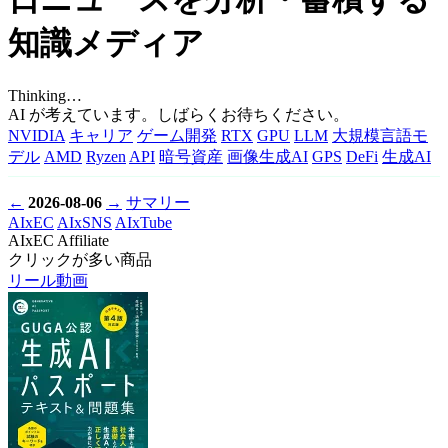
知識メディア
Thinking…
AI が考えています。しばらくお待ちください。
NVIDIA
キャリア
ゲーム開発
RTX
GPU
LLM
大規模言語モ
デル
AMD
Ryzen
API
暗号資産
画像生成AI
GPS
DeFi
生成AI
←
2026-08-06
→
サマリー
AIxEC
AIxSNS
AIxTube
AIxEC Affiliate
クリックが多い商品
リール動画