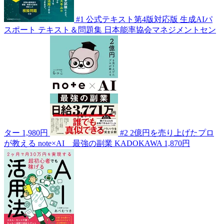
#1
公式テキスト第4版対応版 生成AIパ
スポート テキスト＆問題集
日本能率協会マネジメントセン
ター
1,980円
#2
2億円を売り上げたプロ
が教える note×AI 最強の副業
KADOKAWA
1,870円