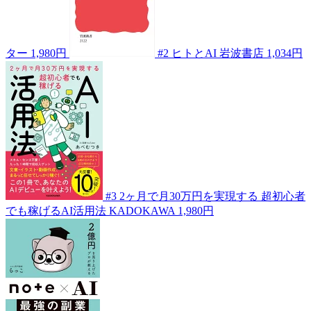
ター
1,980円
#2
ヒトとAI
岩波書店
1,034円
#3
2ヶ月で月30万円を実現する 超初心者
でも稼げるAI活用法
KADOKAWA
1,980円