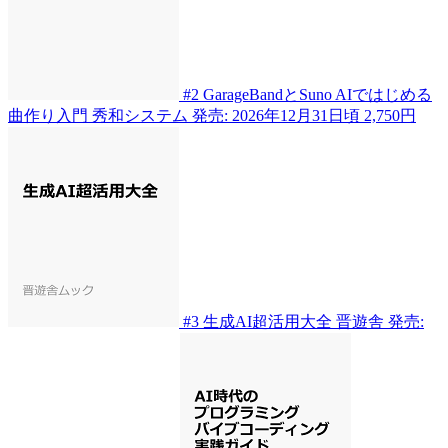
#2
GarageBandとSuno AIではじめる
曲作り入門
秀和システム
発売: 2026年12月31日頃
2,750円
#3
生成AI超活用大全
晋遊舎
発売: