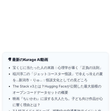
🎥 最新のKurage AI動画
宝くじに当たった人の末路：心理学が暴く「正負の法則」
稲川淳二の「ジェットコースター怪談」で冷えっ冷えの夏
を…新潟市・りゅ…：怪談文化としての見どころ
The Stack v3とは？Hugging Faceが公開した最大規模の
オープンコードデータセットの概要
映画『ちいかわ』に涙する大人たち。子ども向け作品が心
に響く理由とは？