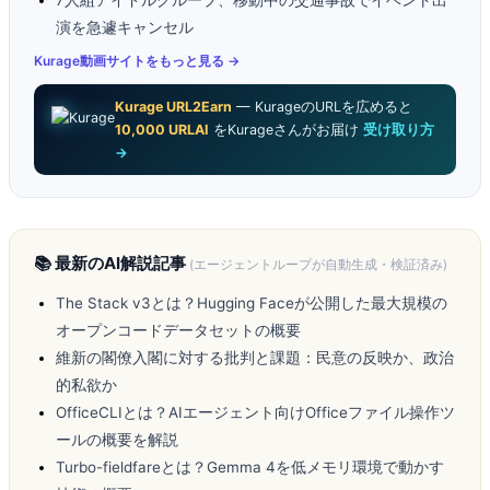
7人組アイドルグループ、移動中の交通事故でイベント出
演を急遽キャンセル
Kurage動画サイトをもっと見る →
Kurage URL2Earn
— KurageのURLを広めると
10,000 URLAI
をKurageさんがお届け
受け取り方
→
📚 最新のAI解説記事
(エージェントループが自動生成・検証済み)
The Stack v3とは？Hugging Faceが公開した最大規模の
オープンコードデータセットの概要
維新の閣僚入閣に対する批判と課題：民意の反映か、政治
的私欲か
OfficeCLIとは？AIエージェント向けOfficeファイル操作ツ
ールの概要を解説
Turbo-fieldfareとは？Gemma 4を低メモリ環境で動かす