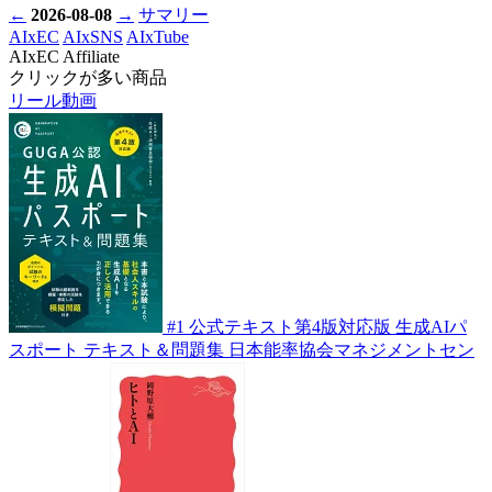
←
2026-08-08
→
サマリー
AIxEC
AIxSNS
AIxTube
AIxEC Affiliate
クリックが多い商品
リール動画
#1
公式テキスト第4版対応版 生成AIパ
スポート テキスト＆問題集
日本能率協会マネジメントセン