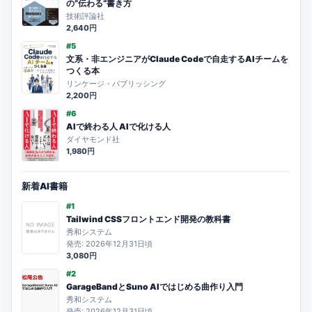
の”伝わる”書き方
技術評論社
2,640円
#5
文系・非エンジニアがClaude Codeで自走するAIチームを
つくる本
リンケージ・パブリッシング
2,200円
#6
AIで終わる人 AIで化ける人
ダイヤモンド社
1,980円
新着AI書籍
#1
Tailwind CSSフロントエンド開発の教科書
秀和システム
発売: 2026年12月31日頃
3,080円
#2
GarageBandとSuno AIではじめる曲作り入門
秀和システム
発売: 2026年12月31日頃