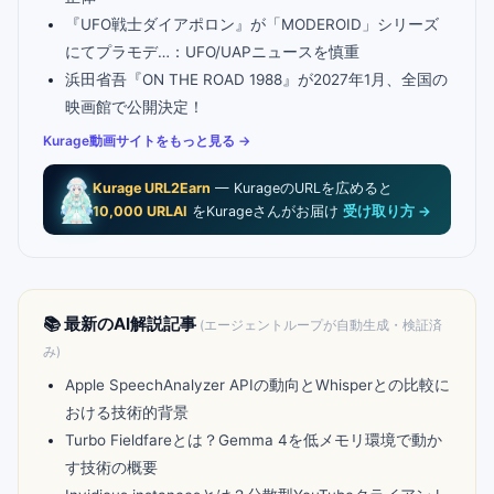
『UFO戦士ダイアポロン』が「MODEROID」シリーズ
にてプラモデ…：UFO/UAPニュースを慎重
浜田省吾『ON THE ROAD 1988』が2027年1月、全国の
映画館で公開決定！
Kurage動画サイトをもっと見る →
Kurage URL2Earn
— KurageのURLを広めると
10,000 URLAI
をKurageさんがお届け
受け取り方 →
📚 最新のAI解説記事
(エージェントループが自動生成・検証済
み)
Apple SpeechAnalyzer APIの動向とWhisperとの比較に
おける技術的背景
Turbo Fieldfareとは？Gemma 4を低メモリ環境で動か
す技術の概要