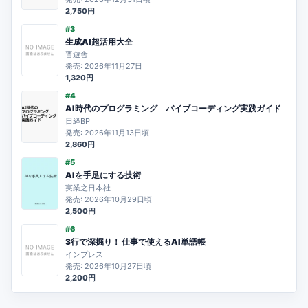
2,750円
#3
生成AI超活用大全
晋遊舎
発売: 2026年11月27日
1,320円
#4
AI時代のプログラミング バイブコーディング実践ガイド
日経BP
発売: 2026年11月13日頃
2,860円
#5
AIを手足にする技術
実業之日本社
発売: 2026年10月29日頃
2,500円
#6
3行で深掘り！ 仕事で使えるAI単語帳
インプレス
発売: 2026年10月27日頃
2,200円