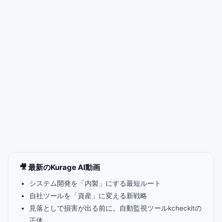
🎥 最新のKurage AI動画
システム開発を「内製」にする最短ルート
自社ツールを「資産」に変える新戦略
見落としで損害が出る前に。自動監視ツールkcheckitの
正体