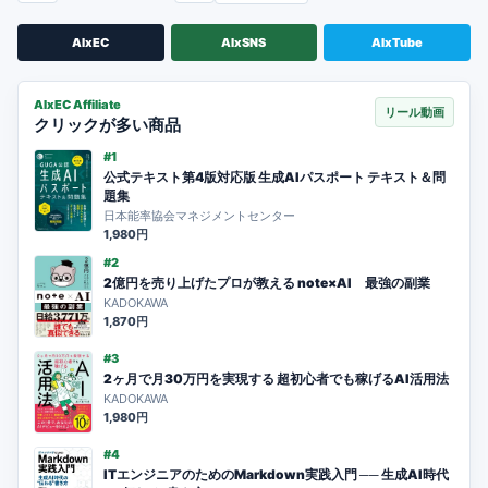
AIxEC
AIxSNS
AIxTube
AIxEC Affiliate
リール動画
クリックが多い商品
#1
公式テキスト第4版対応版 生成AIパスポート テキスト＆問
題集
日本能率協会マネジメントセンター
1,980円
#2
2億円を売り上げたプロが教える note×AI 最強の副業
KADOKAWA
1,870円
#3
2ヶ月で月30万円を実現する 超初心者でも稼げるAI活用法
KADOKAWA
1,980円
#4
ITエンジニアのためのMarkdown実践入門 ── 生成AI時代