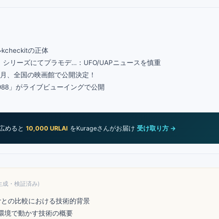
heckitの正体
D」シリーズにてプラモデ…：UFO/UAPニュースを慎重
27年1月、全国の映画館で公開決定！
 1988」がライブビューイングで公開
Lを広めると
10,000 URLAI
をKurageさんがお届け
受け取り方 →
生成・検証済み)
Whisperとの比較における技術的背景
低メモリ環境で動かす技術の概要