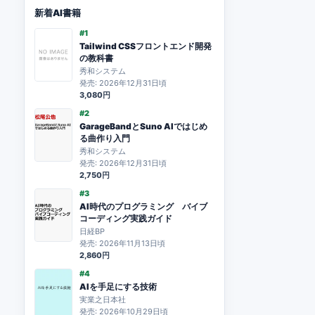
新着AI書籍
#1
Tailwind CSSフロントエンド開発
の教科書
秀和システム
発売: 2026年12月31日頃
3,080円
#2
GarageBandとSuno AIではじめ
る曲作り入門
秀和システム
発売: 2026年12月31日頃
2,750円
#3
AI時代のプログラミング バイブ
コーディング実践ガイド
日経BP
発売: 2026年11月13日頃
2,860円
#4
AIを手足にする技術
実業之日本社
発売: 2026年10月29日頃