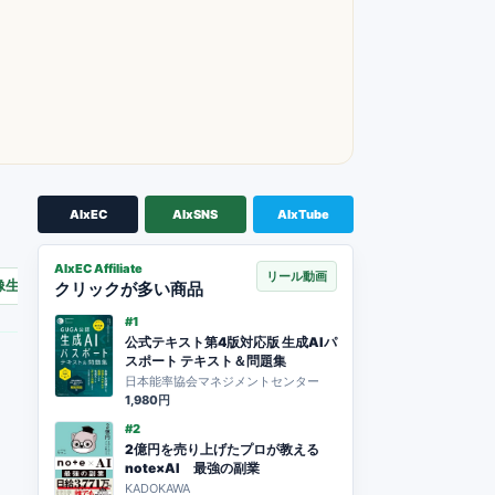
AIxEC
AIxSNS
AIxTube
AIxEC Affiliate
リール動画
像生成AI
GPS
DeFi
生成AI
クリックが多い商品
#1
公式テキスト第4版対応版 生成AIパ
スポート テキスト＆問題集
日本能率協会マネジメントセンター
1,980円
#2
2億円を売り上げたプロが教える
note×AI 最強の副業
KADOKAWA