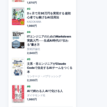
1,870円
#3
2ヶ月で月30万円を実現する 超初
心者でも稼げるAI活用法
KADOKAWA
1,980円
#4
ITエンジニアのためのMarkdown
実践入門 ── 生成AI時代の”伝わ
る”書き方
技術評論社
2,640円
#5
文系・非エンジニアがClaude
Codeで自走するAIチームをつくる
本
リンケージ・パブリッシング
2,200円
#6
AIで終わる人 AIで化ける人
ダイヤモンド社
1,980円