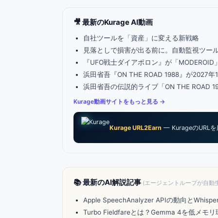
🎥 最新のKurage AI動画
自社ツールを「資産」に変える新戦略
見落としで損害が出る前に。自動監視ツールkc
『UFO戦士ダイアポロン』が「MODEROI
浜田省吾『ON THE ROAD 1988』が20
浜田省吾の伝説的ライブ「ON THE ROAD
Kurage動画サイトをもっと見る →
Kurage URL2Earn
— KurageのUR
📚 最新のAI解説記事
(エージェントループが自動
Apple SpeechAnalyzer APIの動向と
Turbo Fieldfareとは？Gemma 4を