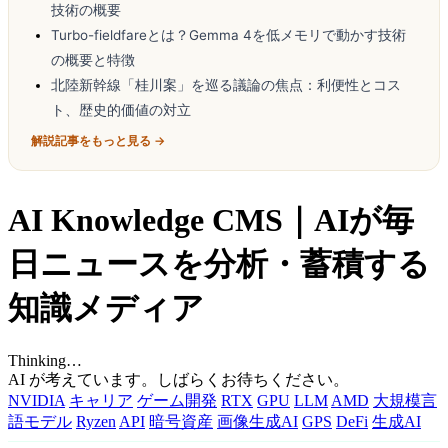
技術の概要
Turbo-fieldfareとは？Gemma 4を低メモリで動かす技術
の概要と特徴
北陸新幹線「桂川案」を巡る議論の焦点：利便性とコス
ト、歴史的価値の対立
解説記事をもっと見る →
AI Knowledge CMS｜AIが毎
日ニュースを分析・蓄積する
知識メディア
Thinking…
AI が考えています。しばらくお待ちください。
NVIDIA
キャリア
ゲーム開発
RTX
GPU
LLM
AMD
大規模言
語モデル
Ryzen
API
暗号資産
画像生成AI
GPS
DeFi
生成AI