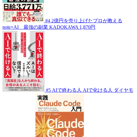
#4
2億円を売り上げたプロが教える
note×AI 最強の副業
KADOKAWA
1,870円
#5
AIで終わる人 AIで化ける人
ダイヤモ