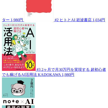
ター
1,980円
#2
ヒトとAI
岩波書店
1,034円
#3
2ヶ月で月30万円を実現する 超初心者
でも稼げるAI活用法
KADOKAWA
1,980円