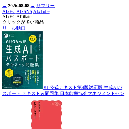
←
2026-08-08
→
サマリー
AIxEC
AIxSNS
AIxTube
AIxEC Affiliate
クリックが多い商品
リール動画
#1
公式テキスト第4版対応版 生成AIパ
スポート テキスト＆問題集
日本能率協会マネジメントセン