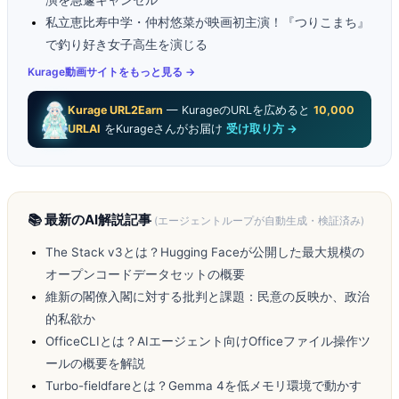
演を急遽キャンセル
私立恵比寿中学・仲村悠菜が映画初主演！『つりこまち』
で釣り好き女子高生を演じる
Kurage動画サイトをもっと見る →
Kurage URL2Earn
— KurageのURLを広めると
10,000
URLAI
をKurageさんがお届け
受け取り方 →
📚 最新のAI解説記事
(エージェントループが自動生成・検証済み)
The Stack v3とは？Hugging Faceが公開した最大規模の
オープンコードデータセットの概要
維新の閣僚入閣に対する批判と課題：民意の反映か、政治
的私欲か
OfficeCLIとは？AIエージェント向けOfficeファイル操作ツ
ールの概要を解説
Turbo-fieldfareとは？Gemma 4を低メモリ環境で動かす