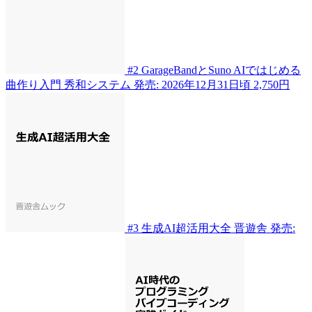
#2
GarageBandとSuno AIではじめる
曲作り入門
秀和システム
発売: 2026年12月31日頃
2,750円
#3
生成AI超活用大全
晋遊舎
発売: