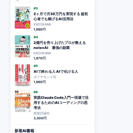
#3
2ヶ月で月30万円を実現する 超初
心者でも稼げるAI活用法
KADOKAWA
1,980円
#4
2億円を売り上げたプロが教える
note×AI 最強の副業
KADOKAWA
1,870円
#5
AIで終わる人 AIで化ける人
ダイヤモンド社
1,980円
#6
実践Claude Code入門ー現場で活
用するためのAIコーディングの思
考法
技術評論社
3,300円
新着AI書籍