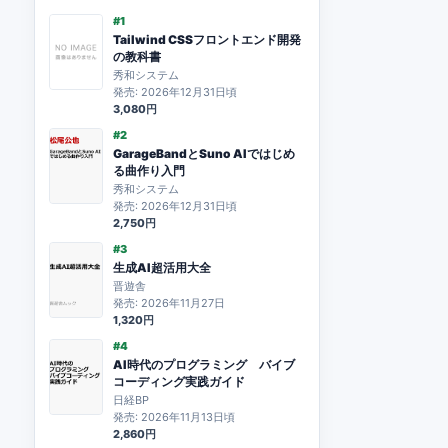
#1
Tailwind CSSフロントエンド開発
の教科書
秀和システム
発売: 2026年12月31日頃
3,080円
#2
GarageBandとSuno AIではじめ
る曲作り入門
秀和システム
発売: 2026年12月31日頃
2,750円
#3
生成AI超活用大全
晋遊舎
発売: 2026年11月27日
1,320円
#4
AI時代のプログラミング バイブ
コーディング実践ガイド
日経BP
発売: 2026年11月13日頃
2,860円