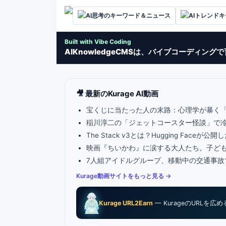
AI思考のキーワード＆ニュース
AIトレンド
Built with Vibe Coding
AIKnowledgeCMSは、バイブコーディン
🎥 最新のKurage AI動画
宝くじに当たった人の末路：心理学が暴く
稲川淳二の「ジェットコースター怪談」で
The Stack v3とは？Hugging Fa
映画『ちいかわ』に涙する大人たち。子ど
7人組アイドルグループ、移動中の交通事故
Kurage動画サイトをもっと見る →
Kurage URL2Earn
— KurageのURLを広