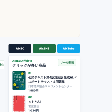
AIxEC
AIxSNS
AIxTube
AIxEC Affiliate
リール動画
像生成AI
GPS
DeFi
生成AI
クリックが多い商品
#1
公式テキスト第4版対応版 生成AIパ
スポート テキスト＆問題集
日本能率協会マネジメントセンター
1,980円
#2
ヒトとAI
岩波書店
1,034円