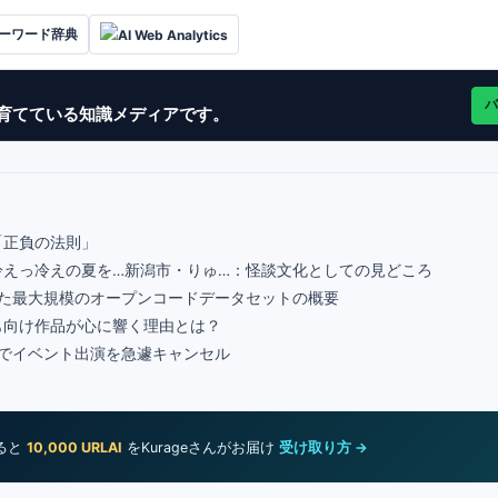
キーワード辞典
AI Web Analytics
バ
グで育てている知識メディアです。
「正負の法則」
冷えっ冷えの夏を…新潟市・りゅ…：怪談文化としての見どころ
ceが公開した最大規模のオープンコードデータセットの概要
も向け作品が心に響く理由とは？
でイベント出演を急遽キャンセル
めると
10,000 URLAI
をKurageさんがお届け
受け取り方 →