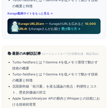
Turbo-fieldfareとは？Gemma 4を低メモリで動かす技術
の概要と特徴
Kurage動画サイトをもっと見る →
Kurage URL2Earn
— KurageのURLを広めると
10,000
URLAI
をKurageさんがお届け
受け取り方 →
📚 最新のAI解説記事
(エージェントループが自動生成・検証済み)
Turbo-fieldfareとは？Gemma 4を低メモリ環境で動かす
技術の概要
Turbo-fieldfareとは？Gemma 4を低メモリで動かす技術
の概要と特徴
北陸新幹線「桂川案」を巡る議論の焦点：利便性とコス
ト、歴史的価値の対立
Apple SpeechAnalyzer APIの動向とWhisperとの比較にお
ける技術的背景