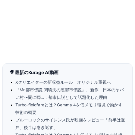
🎥 最新のKurage AI動画
Xクリエイターの新収益ルール：オリジナル重視へ
『Mr.都市伝説 関暁夫の裏都市伝説』、新作「日本のヤバ
い村〜闇に葬…：都市伝説として話題化した理由
Turbo-fieldfareとは？Gemma 4を低メモリ環境で動かす
技術の概要
ブルーロックのサイレンス氏が映画をレビュー「前半は退
屈、後半は巻き返す」