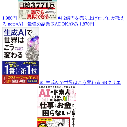
1,980円
#4
2億円を売り上げたプロが教え
る note×AI 最強の副業
KADOKAWA
1,870円
#5
生成AIで世界はこう変わる
SBクリエ