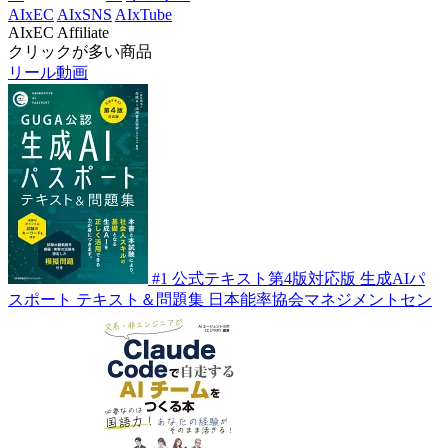
AIxEC
AIxSNS
AIxTube
AIxEC Affiliate
クリックが多い商品
リール動画
#1
公式テキスト第4版対応版 生成AIパ
スポート テキスト＆問題集
日本能率協会マネジメントセン