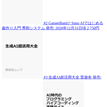
#2
GarageBandとSuno AIではじめる
曲作り入門
秀和システム
発売: 2026年12月31日頃
2,750円
#3
生成AI超活用大全
晋遊舎
発売: