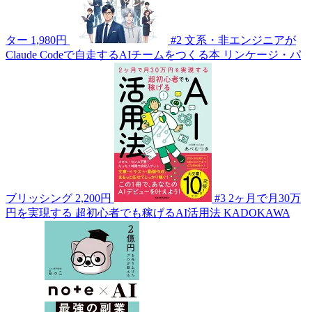
ター
1,980円
#2
文系・非エンジニアが
Claude Codeで自走するAIチームをつくる本
リンケージ・パ
ブリッシング
2,200円
#3
2ヶ月で月30万
円を実現する 超初心者でも稼げるAI活用法
KADOKAWA