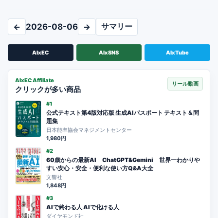
サマリー
←
2026-08-06
→
AIxEC
AIxSNS
AIxTube
AIxEC Affiliate
リール動画
クリックが多い商品
#1
公式テキスト第4版対応版 生成AIパスポート テキスト＆問
題集
日本能率協会マネジメントセンター
1,980円
#2
60歳からの最新AI ChatGPT&Gemini 世界一わかりや
すい安心・安全・便利な使い方Q&A大全
文響社
1,848円
#3
AIで終わる人 AIで化ける人
ダイヤモンド社