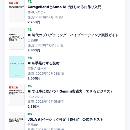
#2
GarageBandとSuno AIではじめる曲作り入門
秀和システム
発売: 2026年12月31日頃
2,750円
#3
AI時代のプログラミング バイブコーディング実践ガイド
日経BP
発売: 2026年11月13日頃
2,860円
#4
AIを手足にする技術
実業之日本社
発売: 2026年10月29日頃
2,500円
#5
AIで仕事に差がつくGemini実践力（できるビジネス）
インプレス
発売: 2026年10月15日頃
2,310円
#6
JDLA AIベーシック検定［B検定］公式テキスト
日経BP
発売: 2026年10月09日頃