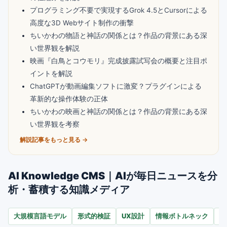
プログラミング不要で実現するGrok 4.5とCursorによる
高度な3D Webサイト制作の衝撃
ちいかわの物語と神話の関係とは？作品の背景にある深
い世界観を解説
映画『白鳥とコウモリ』完成披露試写会の概要と注目ポ
イントを解説
ChatGPTが動画編集ソフトに激変？プラグインによる
革新的な操作体験の正体
ちいかわの映画と神話の関係とは？作品の背景にある深
い世界観を考察
解説記事をもっと見る →
AI Knowledge CMS｜AIが毎日ニュースを分
析・蓄積する知識メディア
大規模言語モデル
形式的検証
UX設計
情報ボトルネック
パ