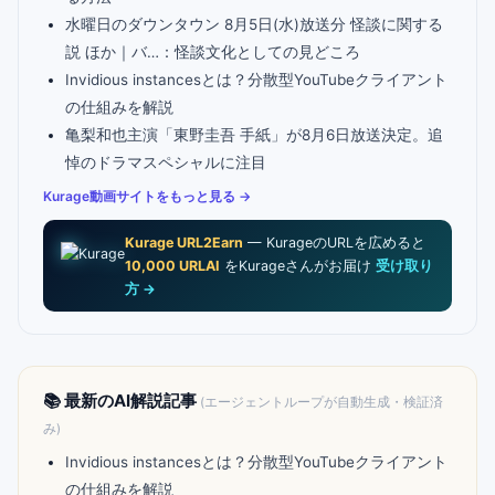
水曜日のダウンタウン 8月5日(水)放送分 怪談に関する
説 ほか｜バ…：怪談文化としての見どころ
Invidious instancesとは？分散型YouTubeクライアント
の仕組みを解説
亀梨和也主演「東野圭吾 手紙」が8月6日放送決定。追
悼のドラマスペシャルに注目
Kurage動画サイトをもっと見る →
Kurage URL2Earn
— KurageのURLを広めると
10,000 URLAI
をKurageさんがお届け
受け取り
方 →
📚 最新のAI解説記事
(エージェントループが自動生成・検証済
み)
Invidious instancesとは？分散型YouTubeクライアント
の仕組みを解説