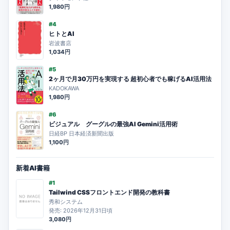
1,980円
#4
ヒトとAI
岩波書店
1,034円
#5
2ヶ月で月30万円を実現する 超初心者でも稼げるAI活用法
KADOKAWA
1,980円
#6
ビジュアル グーグルの最強AI Gemini活用術
日経BP 日本経済新聞出版
1,100円
新着AI書籍
#1
Tailwind CSSフロントエンド開発の教科書
秀和システム
発売: 2026年12月31日頃
3,080円