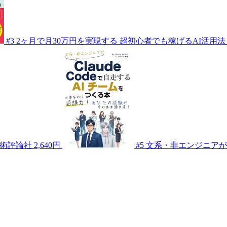
#3
2ヶ月で月30万円を実現する 超初心者でも稼げるAI活用法
術評論社
2,640円
#5
文系・非エンジニアがCl