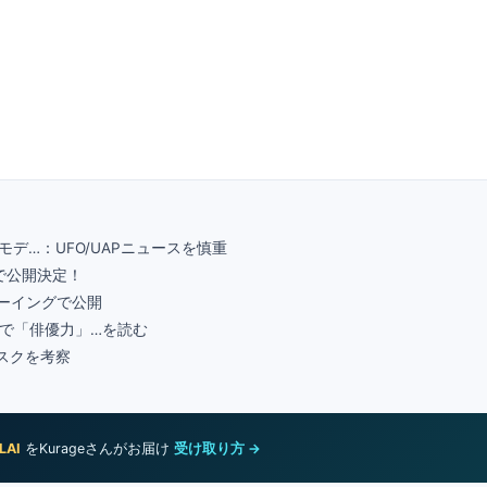
モデ…：UFO/UAPニュースを慎重
館で公開決定！
ビューイングで公開
で「俳優力」…を読む
スクを考察
LAI
をKurageさんがお届け
受け取り方 →