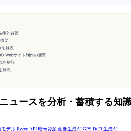
ける技術的背景
の概要
組みを解説
3D Webサイト制作の衝撃
観を解説
を解説
AIが毎日ニュースを分析・蓄積する
語モデル
Ryzen
API
暗号資産
画像生成AI
GPS
DeFi
生成AI