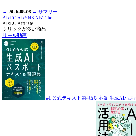
←
2026-08-06
→
サマリー
AIxEC
AIxSNS
AIxTube
AIxEC Affiliate
クリックが多い商品
リール動画
#1
公式テキスト第4版対応版 生成AIパス