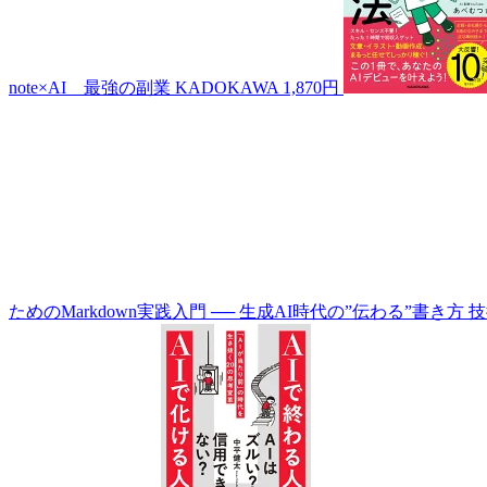
note×AI 最強の副業
KADOKAWA
1,870円
ためのMarkdown実践入門 ── 生成AI時代の”伝わる”書き方
技