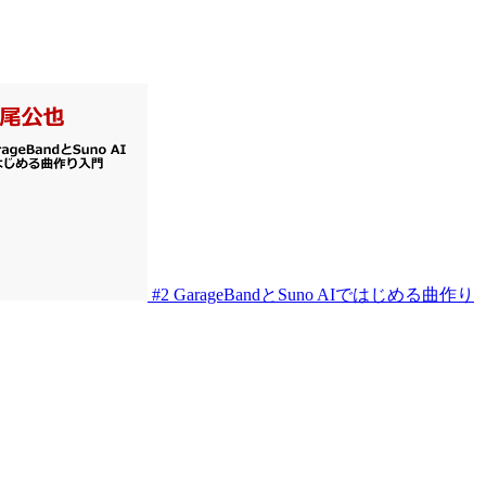
#2
GarageBandとSuno AIではじめる曲作り