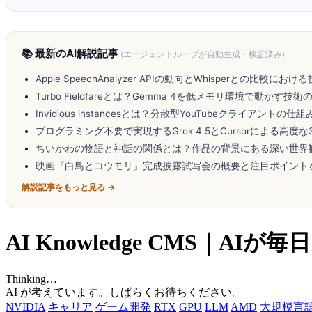
📚 最新のAI解説記事
(エージェントループが自動生成・検証済み)
Apple SpeechAnalyzer APIの動向とWhisperとの比較にお
Turbo Fieldfareとは？Gemma 4を低メモリ環境で動かす技術
Invidious instancesとは？分散型YouTubeクライアントの仕
プログラミング不要で実現するGrok 4.5とCursorによる高度な
ちいかわの物語と神話の関係とは？作品の背景にある深い世界
映画『白鳥とコウモリ』完成披露試写会の概要と注目ポイント
解説記事をもっと見る →
AI Knowledge CMS｜
Thinking…
AI が考えています。しばらくお待ちください。
NVIDIA
キャリア
ゲーム開発
RTX
GPU
LLM
AMD
大規模言