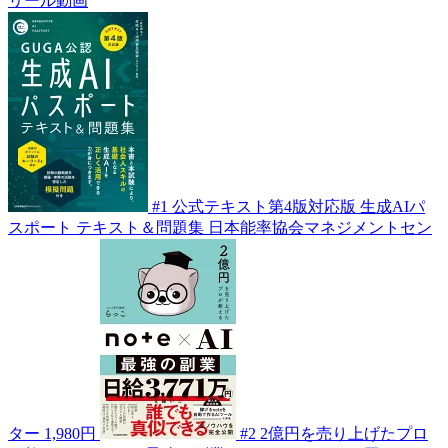
リール動画
#1
公式テキスト第4版対応版 生成AIパ
スポート テキスト＆問題集
日本能率協会マネジメントセン
ター
1,980円
#2
2億円を売り上げたプロ