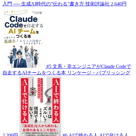
入門 ── 生成AI時代の”伝わる”書き方
技術評論社
2,640円
#5
文系・非エンジニアがClaude Codeで
自走するAIチームをつくる本
リンケージ・パブリッシング
2,200円
#6
AIで終わる人 AIで化ける人