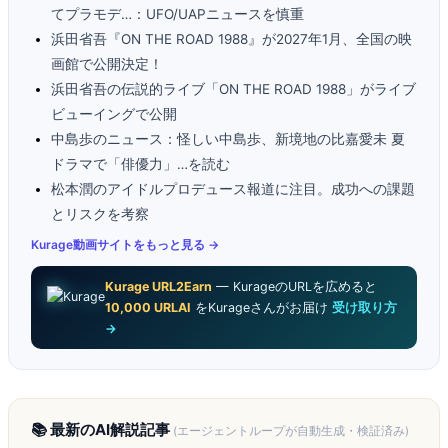
てプラモデ…：UFO/UAPニュースを慎重
浜田省吾『ON THE ROAD 1988』が2027年1月、全国の映
画館で公開決定！
浜田省吾の伝説的ライブ「ON THE ROAD 1988」がライブ
ビューイングで公開
中島歩のニュース：怪しい中島歩、新境地の比嘉愛未 夏
ドラマで「俳優力」…を読む
松本潤のアイドルプロデュース報道に注目。成功への課題
とリスクを考察
Kurage動画サイトをもっと見る →
Kurage URL2Earn
— KurageのURLを広めると
10,000 URLAI
をKurageさんがお届け
受け取り方
→
📚 最新のAI解説記事
(エージェントループが自動生成・検証済み)