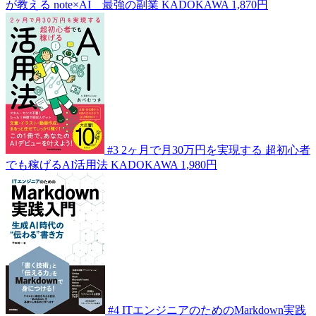
が教える note×AI 最強の副業
KADOKAWA
1,870円
#3
2ヶ月で月30万円を実現する 超初心者
でも稼げるAI活用法
KADOKAWA
1,980円
#4
ITエンジニアのためのMarkdown実践