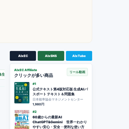
AIxEC
AIxSNS
AIxTube
AIxEC Affiliate
リール動画
像生成AI
GPS
DeFi
生成AI
クリックが多い商品
#1
公式テキスト第4版対応版 生成AIパ
スポート テキスト＆問題集
日本能率協会マネジメントセンター
1,980円
#2
60歳からの最新AI
ChatGPT&Gemini 世界一わかり
やすい安心・安全・便利な使い方