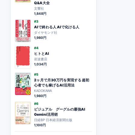
Q&A大全
文響社
1,848円
#3
AIで終わる人 AIで化ける人
ダイヤモンド社
1,980円
#4
ヒトとAI
岩波書店
1,034円
#5
2ヶ月で月30万円を実現する 超初
心者でも稼げるAI活用法
KADOKAWA
1,980円
#6
ビジュアル グーグルの最強AI
Gemini活用術
日経BP 日本経済新聞出版
1,100円