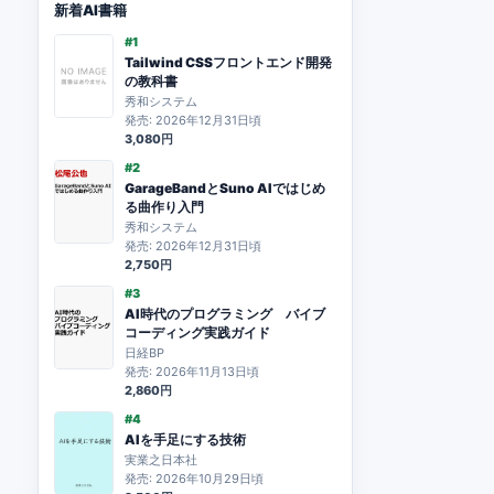
新着AI書籍
#1
Tailwind CSSフロントエンド開発
の教科書
秀和システム
発売: 2026年12月31日頃
3,080円
#2
GarageBandとSuno AIではじめ
る曲作り入門
秀和システム
発売: 2026年12月31日頃
2,750円
#3
AI時代のプログラミング バイブ
コーディング実践ガイド
日経BP
発売: 2026年11月13日頃
2,860円
#4
AIを手足にする技術
実業之日本社
発売: 2026年10月29日頃