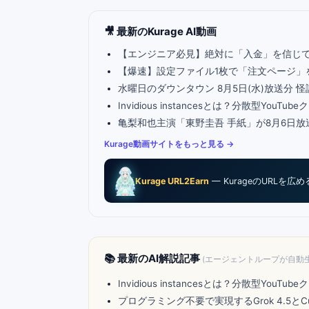
🎥 最新のKurage AI動画
【エンジニア必見】絶対に「入金」を信じ
【爆速】設定ファイル1枚で「注文ページ」
水曜日のダウンタウン 8月5日(水)放送分
Invidious instancesとは？分散型You
亀梨和也主演「東野圭吾 手紙」が8月6日
Kurage動画サイトをもっと見る →
Kurage URL2Earn
— KurageのURLを広
📚 最新のAI解説記事
(エージェントループが自動
Invidious instancesとは？分散型You
プログラミング不要で実現するGrok 4.5とC