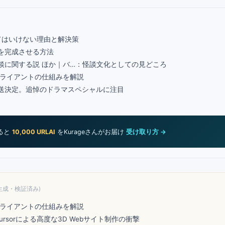
てはいけない理由と解決策
を完成させる方法
 怪談に関する説 ほか｜バ…：怪談文化としての見どころ
Tubeクライアントの仕組みを解説
放送決定。追悼のドラマスペシャルに注目
めると
10,000 URLAI
をKurageさんがお届け
受け取り方 →
生成・検証済み)
Tubeクライアントの仕組みを解説
ursorによる高度な3D Webサイト制作の衝撃