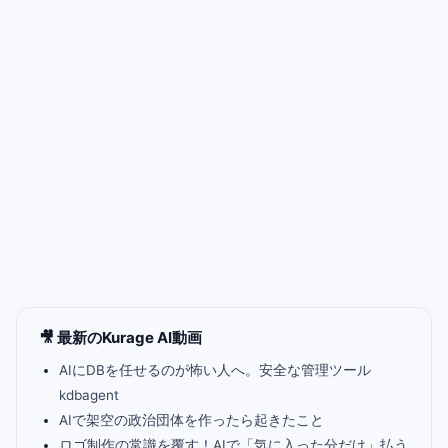
🎥 最新のKurage AI動画
AIにDBを任せるのが怖い人へ。安全な管理ツール
kdbagent
AIで架空の政治団体を作ったら起きたこと
ロゴ制作の常識を覆す！AIで「気に入った分だけ」払う