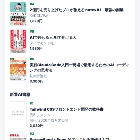
#4
2億円を売り上げたプロが教える note×AI 最強の副業
KADOKAWA
1,870円
#5
AIで終わる人 AIで化ける人
ダイヤモンド社
1,980円
#6
実践Claude Code入門ー現場で活用するためのAIコーディ
ングの思考法
技術評論社
3,300円
新着AI書籍
#1
Tailwind CSSフロントエンド開発の教科書
秀和システム
発売: 2026年12月31日頃
3,080円
#2
GarageBandとSuno AIではじめる曲作り入門