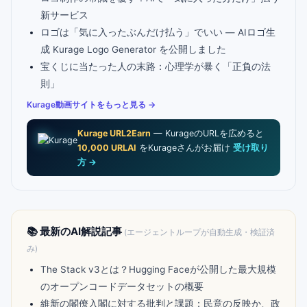
新サービス
ロゴは「気に入ったぶんだけ払う」でいい — AIロゴ生
成 Kurage Logo Generator を公開しました
宝くじに当たった人の末路：心理学が暴く「正負の法
則」
Kurage動画サイトをもっと見る →
Kurage URL2Earn
— KurageのURLを広めると
10,000 URLAI
をKurageさんがお届け
受け取り
方 →
📚 最新のAI解説記事
(エージェントループが自動生成・検証済
み)
The Stack v3とは？Hugging Faceが公開した最大規模
のオープンコードデータセットの概要
維新の閣僚入閣に対する批判と課題：民意の反映か、政