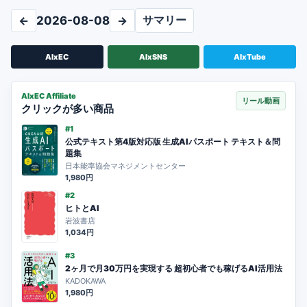
サマリー
←
2026-08-08
→
AIxEC
AIxSNS
AIxTube
AIxEC Affiliate
リール動画
クリックが多い商品
#1
公式テキスト第4版対応版 生成AIパスポート テキスト＆問
題集
日本能率協会マネジメントセンター
1,980円
#2
ヒトとAI
岩波書店
1,034円
#3
2ヶ月で月30万円を実現する 超初心者でも稼げるAI活用法
KADOKAWA
1,980円