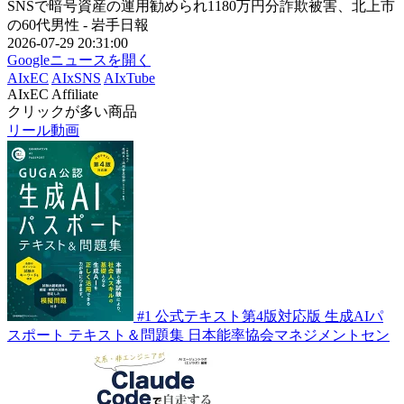
SNSで暗号資産の運用勧められ1180万円分詐欺被害、北上市
の60代男性 - 岩手日報
2026-07-29 20:31:00
Googleニュースを開く
AIxEC
AIxSNS
AIxTube
AIxEC Affiliate
クリックが多い商品
リール動画
#1
公式テキスト第4版対応版 生成AIパ
スポート テキスト＆問題集
日本能率協会マネジメントセン