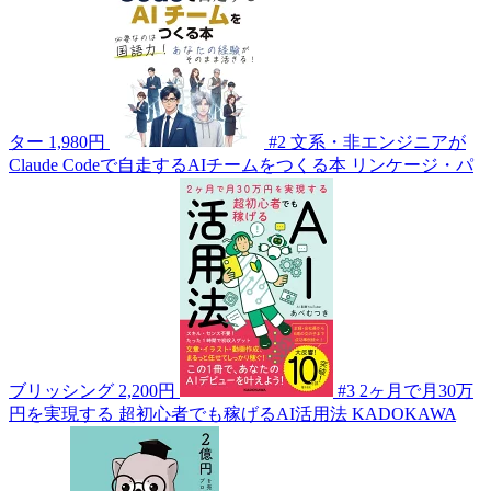
ター
1,980円
#2
文系・非エンジニアが
Claude Codeで自走するAIチームをつくる本
リンケージ・パ
ブリッシング
2,200円
#3
2ヶ月で月30万
円を実現する 超初心者でも稼げるAI活用法
KADOKAWA