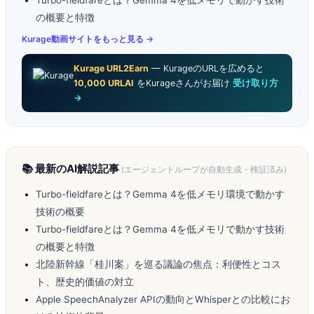
Turbo-fieldfareとは？Gemma 4を低メモリで動かす技術
の概要と特徴
Kurage動画サイトをもっと見る →
Kurage URL2Earn
— KurageのURLを広めると
10,000 URLAI
をKurageさんがお届け
受け取り方
→
📚 最新のAI解説記事
(エージェントループが自動生成・検証済み)
Turbo-fieldfareとは？Gemma 4を低メモリ環境で動かす
技術の概要
Turbo-fieldfareとは？Gemma 4を低メモリで動かす技術
の概要と特徴
北陸新幹線「桂川案」を巡る議論の焦点：利便性とコス
ト、歴史的価値の対立
Apple SpeechAnalyzer APIの動向とWhisperとの比較にお