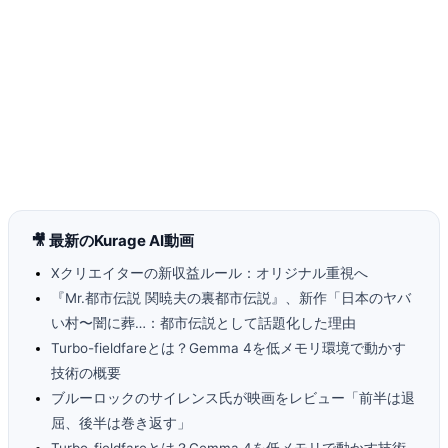
🎥 最新のKurage AI動画
Xクリエイターの新収益ルール：オリジナル重視へ
『Mr.都市伝説 関暁夫の裏都市伝説』、新作「日本のヤバ
い村〜闇に葬…：都市伝説として話題化した理由
Turbo-fieldfareとは？Gemma 4を低メモリ環境で動かす
技術の概要
ブルーロックのサイレンス氏が映画をレビュー「前半は退
屈、後半は巻き返す」