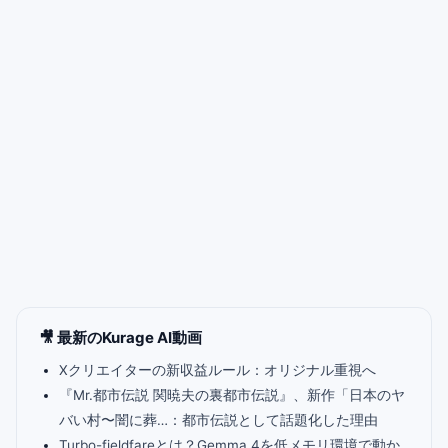
🎥 最新のKurage AI動画
Xクリエイターの新収益ルール：オリジナル重視へ
『Mr.都市伝説 関暁夫の裏都市伝説』、新作「日本のヤ
バい村〜闇に葬…：都市伝説として話題化した理由
Turbo-fieldfareとは？Gemma 4を低メモリ環境で動か