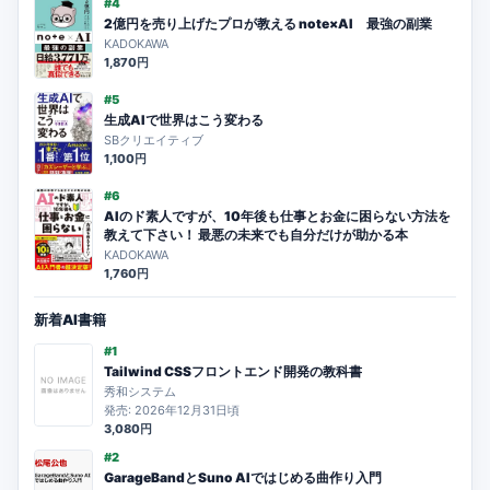
#4
2億円を売り上げたプロが教える note×AI 最強の副業
KADOKAWA
1,870円
#5
生成AIで世界はこう変わる
SBクリエイティブ
1,100円
#6
AIのド素人ですが、10年後も仕事とお金に困らない方法を
教えて下さい！ 最悪の未来でも自分だけが助かる本
KADOKAWA
1,760円
新着AI書籍
#1
Tailwind CSSフロントエンド開発の教科書
秀和システム
発売: 2026年12月31日頃
3,080円
#2
GarageBandとSuno AIではじめる曲作り入門