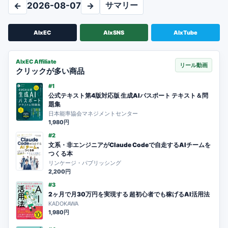
サマリー
←
2026-08-07
→
AIxEC
AIxSNS
AIxTube
AIxEC Affiliate
リール動画
クリックが多い商品
#1
公式テキスト第4版対応版 生成AIパスポート テキスト＆問
題集
日本能率協会マネジメントセンター
1,980円
#2
文系・非エンジニアがClaude Codeで自走するAIチームを
つくる本
リンケージ・パブリッシング
2,200円
#3
2ヶ月で月30万円を実現する 超初心者でも稼げるAI活用法
KADOKAWA
1,980円