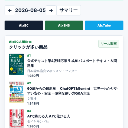
サマリー
←
2026-08-05
→
AIxEC
AIxSNS
AIxTube
AIxEC Affiliate
リール動画
クリックが多い商品
#1
公式テキスト第4版対応版 生成AIパスポート テキスト＆問
題集
日本能率協会マネジメントセンター
1,980円
#2
60歳からの最新AI ChatGPT&Gemini 世界一わかりや
すい安心・安全・便利な使い方Q&A大全
文響社
1,848円
#3
AIで終わる人 AIで化ける人
ダイヤモンド社
1,980円