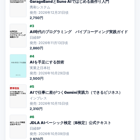
GarageBandとSuno AIではじめる曲作り入門
秀和システム
発売: 2026年12月31日頃
2,750円
#3
AI時代のプログラミング バイブコーディング実践ガイド
日経BP
発売: 2026年11月13日頃
2,860円
#4
AIを手足にする技術
実業之日本社
発売: 2026年10月29日頃
2,500円
#5
AIで仕事に差がつくGemini実践力（できるビジネス）
インプレス
発売: 2026年10月15日頃
2,310円
#6
JDLA AIベーシック検定［B検定］公式テキスト
日経BP
発売: 2026年10月09日頃
2,970円