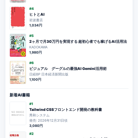
#4
ヒトとAI
岩波書店
1,034円
#5
2ヶ月で月30万円を実現する 超初心者でも稼げるAI活用法
KADOKAWA
1,980円
#6
ビジュアル グーグルの最強AI Gemini活用術
日経BP 日本経済新聞出版
1,100円
新着AI書籍
#1
Tailwind CSSフロントエンド開発の教科書
秀和システム
発売: 2026年12月31日頃
3,080円
#2