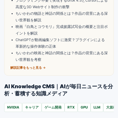
プログラミング不要で実現するGrok 4.5とCursorによる
高度な3D Webサイト制作の衝撃
ちいかわの物語と神話の関係とは？作品の背景にある深
い世界観を解説
映画『白鳥とコウモリ』完成披露試写会の概要と注目ポ
イントを解説
ChatGPTが動画編集ソフトに激変？プラグインによる
革新的な操作体験の正体
ちいかわの映画と神話の関係とは？作品の背景にある深
い世界観を考察
解説記事をもっと見る →
AI Knowledge CMS｜AIが毎日ニュースを分
析・蓄積する知識メディア
NVIDIA
キャリア
ゲーム開発
RTX
GPU
LLM
大規模