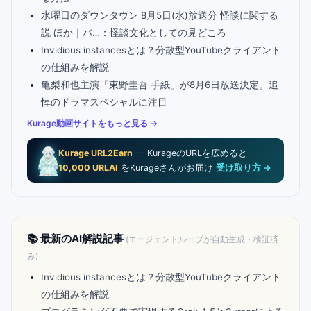
水曜日のダウンタウン 8月5日(水)放送分 怪談に関する
説 ほか｜バ…：怪談文化としての見どころ
Invidious instancesとは？分散型YouTubeクライアント
の仕組みを解説
亀梨和也主演「東野圭吾 手紙」が8月6日放送決定。追
悼のドラマスペシャルに注目
Kurage動画サイトをもっと見る →
Kurage URL2Earn
— KurageのURLを広めると
10,000 URLAI
をKurageさんがお届け
受け取り方 →
📚 最新のAI解説記事
(エージェントループが自動生成・検証済
み)
Invidious instancesとは？分散型YouTubeクライアント
の仕組みを解説