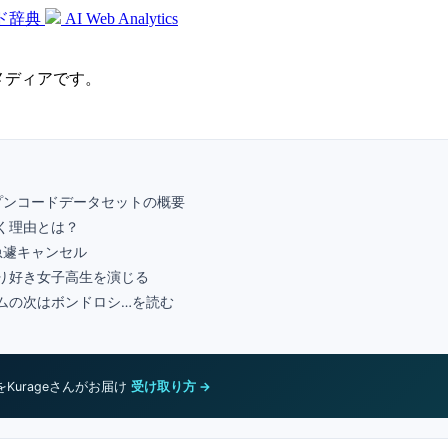
ド辞典
AI Web Analytics
識メディアです。
のオープンコードデータセットの概要
く理由とは？
急遽キャンセル
り好き女子高生を演じる
ムの次はボンドロシ…を読む
をKurageさんがお届け
受け取り方 →