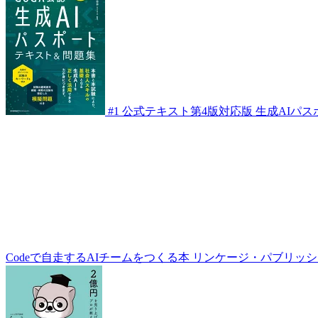
#1
公式テキスト第4版対応版 生成AIパス
Codeで自走するAIチームをつくる本
リンケージ・パブリッシ