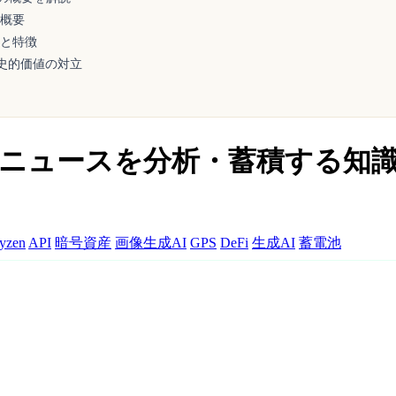
の概要
概要と特徴
史的価値の対立
AIが毎日ニュースを分析・蓄積する
yzen
API
暗号資産
画像生成AI
GPS
DeFi
生成AI
蓄電池