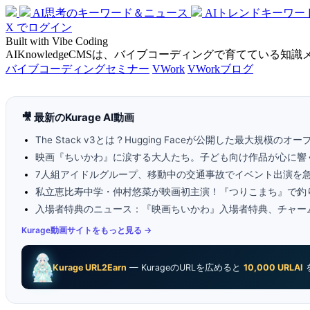
AI思考のキーワード＆ニュース
AIトレンドキーワー
X でログイン
Built with Vibe Coding
AIKnowledgeCMSは、バイブコーディングで育てている知
バイブコーディングセミナー
VWork
VWorkブログ
🎥 最新のKurage AI動画
The Stack v3とは？Hugging Faceが公開した最大規模
映画『ちいかわ』に涙する大人たち。子ども向け作品が心に響
7人組アイドルグループ、移動中の交通事故でイベント出演を
私立恵比寿中学・仲村悠菜が映画初主演！『つりこまち』で釣
入場者特典のニュース：『映画ちいかわ』入場者特典、チャー
Kurage動画サイトをもっと見る →
Kurage URL2Earn
— KurageのURLを広めると
10,000 URLAI