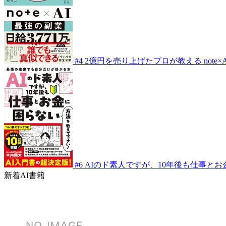
#4
2億円を売り上げたプロが教える note×
#6
AIのド素人ですが、10年後も仕事と
新着AI書籍