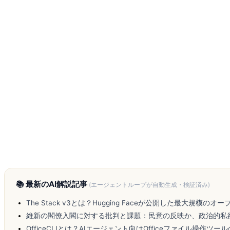
📚 最新のAI解説記事
(エージェントループが自動生成・検証済み)
The Stack v3とは？Hugging Faceが公開した最大規模
維新の閣僚入閣に対する批判と課題：民意の反映か、政治的私
OfficeCLIとは？AIエージェント向けOfficeファイル操作ツ