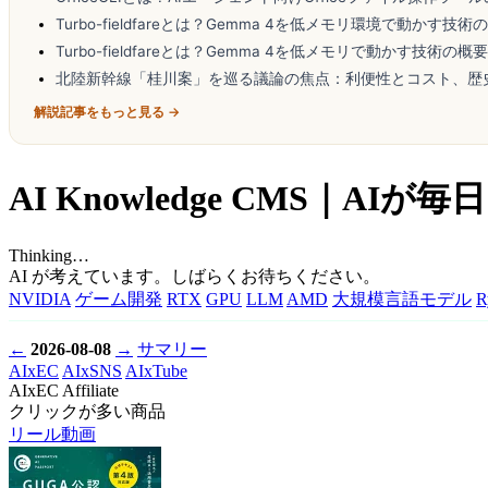
Turbo-fieldfareとは？Gemma 4を低メモリ環境で動かす技術
Turbo-fieldfareとは？Gemma 4を低メモリで動かす技術の
北陸新幹線「桂川案」を巡る議論の焦点：利便性とコスト、歴
解説記事をもっと見る →
AI Knowledge CMS｜
Thinking…
AI が考えています。しばらくお待ちください。
NVIDIA
ゲーム開発
RTX
GPU
LLM
AMD
大規模言語モデル
R
←
2026-08-08
→
サマリー
AIxEC
AIxSNS
AIxTube
AIxEC Affiliate
クリックが多い商品
リール動画