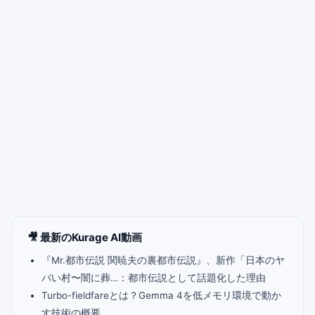
🎥 最新のKurage AI動画
『Mr.都市伝説 関暁夫の裏都市伝説』、新作「日本のヤ
バい村〜闇に葬…：都市伝説として話題化した理由
Turbo-fieldfareとは？Gemma 4を低メモリ環境で動か
す技術の概要