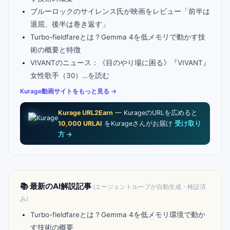
ブルーロックのサイレンス氏が映画をレビュー「前半は
退屈、後半は巻き返す」
Turbo-fieldfareとは？Gemma 4を低メモリで動かす技
術の概要と特徴
VIVANTのニュース：《目のやり場に困る》『VIVANT』
女性歌手（30）…を読む
Kurage動画サイトをもっと見る →
Kurage URL2Earn
— KurageのURLを広めると
10,000 URLAI
をKurageさんがお届け
受け取り
方 →
📚 最新のAI解説記事
(エージェントループが自動生成・検証済
み)
Turbo-fieldfareとは？Gemma 4を低メモリ環境で動か
す技術の概要