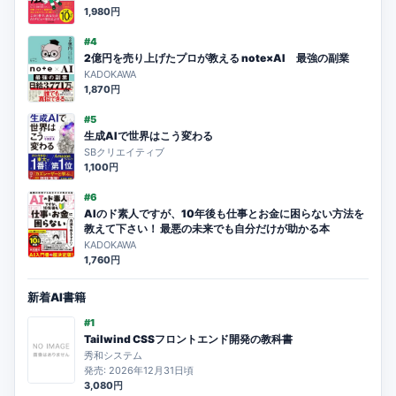
1,980円
#4
2億円を売り上げたプロが教える note×AI 最強の副業
KADOKAWA
1,870円
#5
生成AIで世界はこう変わる
SBクリエイティブ
1,100円
#6
AIのド素人ですが、10年後も仕事とお金に困らない方法を
教えて下さい！ 最悪の未来でも自分だけが助かる本
KADOKAWA
1,760円
新着AI書籍
#1
Tailwind CSSフロントエンド開発の教科書
秀和システム
発売: 2026年12月31日頃
3,080円