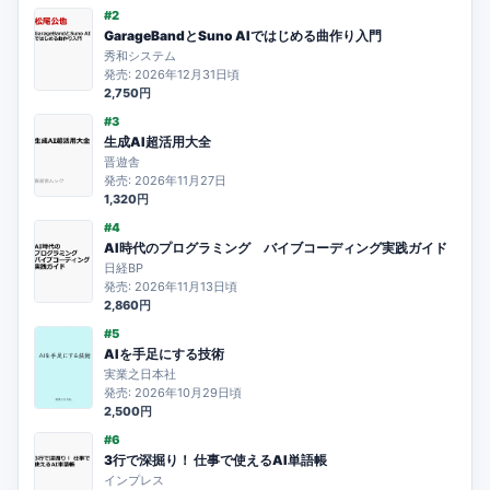
#2
GarageBandとSuno AIではじめる曲作り入門
秀和システム
発売: 2026年12月31日頃
2,750円
#3
生成AI超活用大全
晋遊舎
発売: 2026年11月27日
1,320円
#4
AI時代のプログラミング バイブコーディング実践ガイド
日経BP
発売: 2026年11月13日頃
2,860円
#5
AIを手足にする技術
実業之日本社
発売: 2026年10月29日頃
2,500円
#6
3行で深掘り！ 仕事で使えるAI単語帳
インプレス