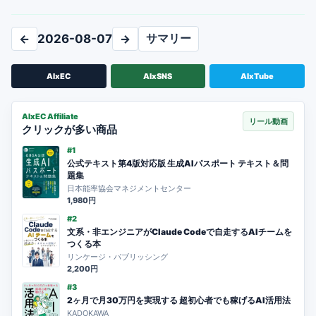
サマリー
←
2026-08-07
→
AIxEC
AIxSNS
AIxTube
AIxEC Affiliate
リール動画
クリックが多い商品
#1
公式テキスト第4版対応版 生成AIパスポート テキスト＆問
題集
日本能率協会マネジメントセンター
1,980円
#2
文系・非エンジニアがClaude Codeで自走するAIチームを
つくる本
リンケージ・パブリッシング
2,200円
#3
2ヶ月で月30万円を実現する 超初心者でも稼げるAI活用法
KADOKAWA