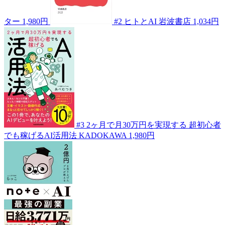
ター
1,980円
#2
ヒトとAI
岩波書店
1,034円
#3
2ヶ月で月30万円を実現する 超初心者
でも稼げるAI活用法
KADOKAWA
1,980円