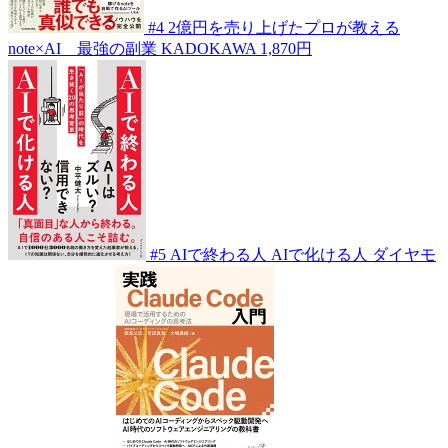
#4
2億円を売り上げたプロが教える
note×AI 最強の副業
KADOKAWA
1,870円
#5
AIで終わる人 AIで化ける人
ダイヤモ