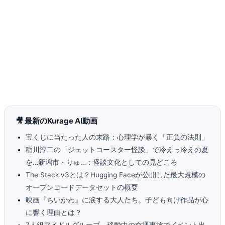
🎥 最新のKurage AI動画
宝くじに当たった人の末路：心理学が暴く「正負の法則」
稲川淳二の「ジェットコースター怪談」で冷えっ冷えの夏
を…新潟市・りゅ…：怪談文化としての見どころ
The Stack v3とは？Hugging Faceが公開した最大規模の
オープンコードデータセットの概要
映画『ちいかわ』に涙する大人たち。子ども向け作品が心
に響く理由とは？