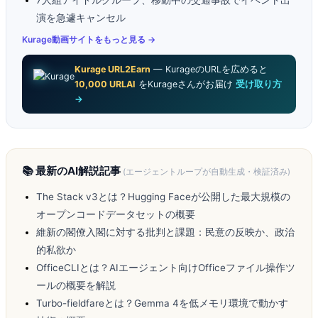
7人組アイドルグループ、移動中の交通事故でイベント出
演を急遽キャンセル
Kurage動画サイトをもっと見る →
Kurage URL2Earn
— KurageのURLを広めると
10,000 URLAI
をKurageさんがお届け
受け取り方
→
📚 最新のAI解説記事
(エージェントループが自動生成・検証済み)
The Stack v3とは？Hugging Faceが公開した最大規模の
オープンコードデータセットの概要
維新の閣僚入閣に対する批判と課題：民意の反映か、政治
的私欲か
OfficeCLIとは？AIエージェント向けOfficeファイル操作ツ
ールの概要を解説
Turbo-fieldfareとは？Gemma 4を低メモリ環境で動かす