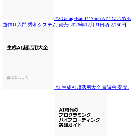
#2
GarageBandとSuno AIではじめる
曲作り入門
秀和システム
発売: 2026年12月31日頃
2,750円
#3
生成AI超活用大全
晋遊舎
発売: