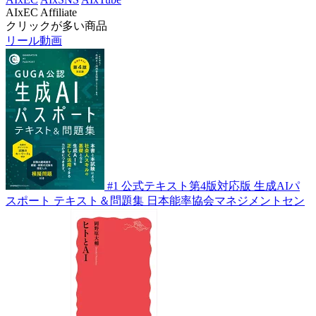
AIxEC Affiliate
クリックが多い商品
リール動画
#1
公式テキスト第4版対応版 生成AIパ
スポート テキスト＆問題集
日本能率協会マネジメントセン