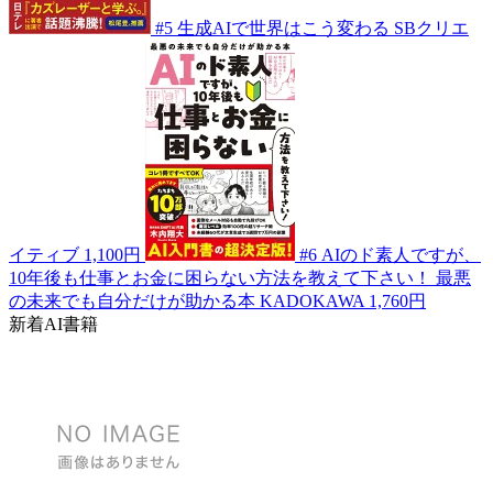
#5
生成AIで世界はこう変わる
SBクリエ
イティブ
1,100円
#6
AIのド素人ですが、
10年後も仕事とお金に困らない方法を教えて下さい！ 最悪
の未来でも自分だけが助かる本
KADOKAWA
1,760円
新着AI書籍