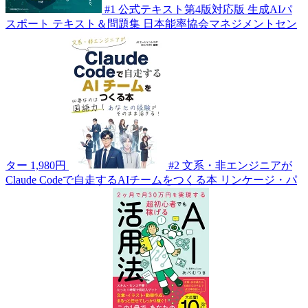
#1
公式テキスト第4版対応版 生成AIパ
スポート テキスト＆問題集
日本能率協会マネジメントセン
ター
1,980円
#2
文系・非エンジニアが
Claude Codeで自走するAIチームをつくる本
リンケージ・パ