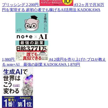
ブリッシング
2,200円
#3
2ヶ月で月30万
円を実現する 超初心者でも稼げるAI活用法
KADOKAWA
1,980円
#4
2億円を売り上げたプロが教え
る note×AI 最強の副業
KADOKAWA
1,870円