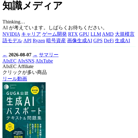
知識メディア
Thinking…
AI が考えています。しばらくお待ちください。
NVIDIA
キャリア
ゲーム開発
RTX
GPU
LLM
AMD
大規模言
語モデル
API
Ryzen
暗号資産
画像生成AI
GPS
DeFi
生成AI
←
2026-08-07
→
サマリー
AIxEC
AIxSNS
AIxTube
AIxEC Affiliate
クリックが多い商品
リール動画