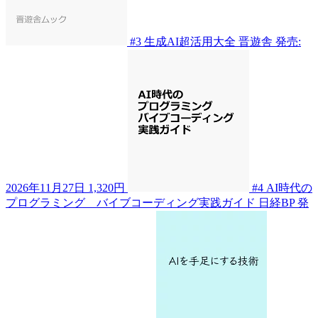
#3
生成AI超活用大全
晋遊舎
発売:
2026年11月27日
1,320円
#4
AI時代の
プログラミング バイブコーディング実践ガイド
日経BP
発