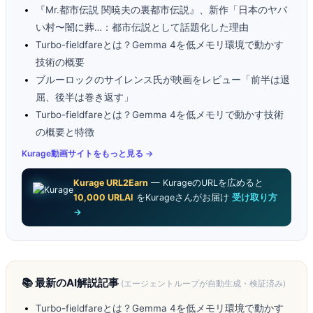
『Mr.都市伝説 関暁夫の裏都市伝説』、新作「日本のヤバ
い村〜闇に葬…：都市伝説として話題化した理由
Turbo-fieldfareとは？Gemma 4を低メモリ環境で動かす
技術の概要
ブルーロックのサイレンス氏が映画をレビュー「前半は退
屈、後半は巻き返す」
Turbo-fieldfareとは？Gemma 4を低メモリで動かす技術
の概要と特徴
Kurage動画サイトをもっと見る →
Kurage URL2Earn
— KurageのURLを広めると
10,000 URLAI
をKurageさんがお届け
受け取り方
→
📚 最新のAI解説記事
(エージェントループが自動生成・検証済み)
Turbo-fieldfareとは？Gemma 4を低メモリ環境で動かす