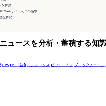
組みを解説
3D Webサイト制作の衝撃
観を解説
AIが毎日ニュースを分析・蓄積する
産
GPS
DeFi
推論
インデックス
ビットコイン
ブロックチェーン