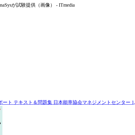
sが試験提供（画像） - ITmedia
ポート テキスト＆問題集
日本能率協会マネジメントセンター
1