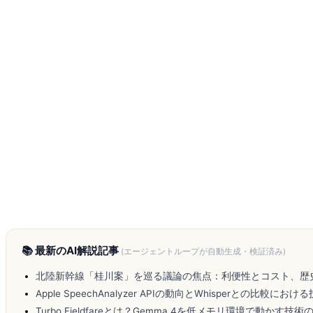
📚 最新のAI解説記事
(エージェントループが自動生成・検証済み)
北陸新幹線「桂川案」を巡る議論の焦点：利便性とコスト、歴
Apple SpeechAnalyzer APIの動向とWhisperとの比較にお
Turbo Fieldfareとは？Gemma 4を低メモリ環境で動かす技術