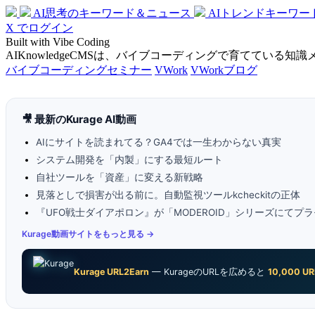
AI思考のキーワード＆ニュース
AIトレンドキーワー
X でログイン
Built with Vibe Coding
AIKnowledgeCMSは、バイブコーディングで育てている知
バイブコーディングセミナー
VWork
VWorkブログ
🎥 最新のKurage AI動画
AIにサイトを読まれてる？GA4では一生わからない真実
システム開発を「内製」にする最短ルート
自社ツールを「資産」に変える新戦略
見落としで損害が出る前に。自動監視ツールkcheckitの正体
『UFO戦士ダイアポロン』が「MODEROID」シリーズにてプラ
Kurage動画サイトをもっと見る →
Kurage URL2Earn
— KurageのURLを広めると
10,000 UR