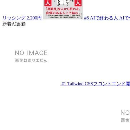
リッシング
2,200円
#6
AIで終わる人 AI
新着AI書籍
#1
Tailwind CSSフロントエン