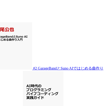
#2
GarageBandとSuno AIではじめる曲作り