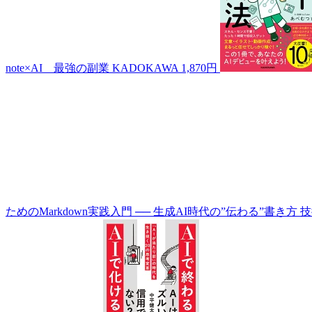
note×AI 最強の副業
KADOKAWA
1,870円
ためのMarkdown実践入門 ── 生成AI時代の”伝わる”書き方
技