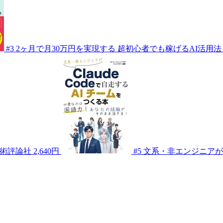
#3
2ヶ月で月30万円を実現する 超初心者でも稼げるAI活用法
術評論社
2,640円
#5
文系・非エンジニアがCl