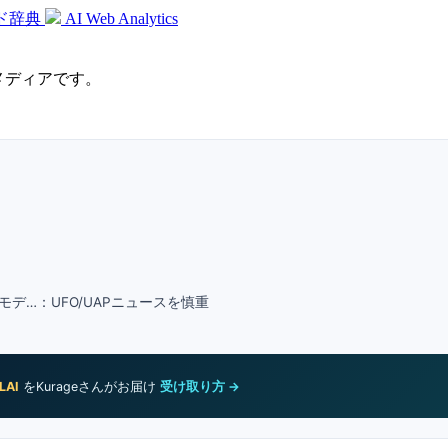
ド辞典
AI Web Analytics
識メディアです。
モデ…：UFO/UAPニュースを慎重
LAI
をKurageさんがお届け
受け取り方 →