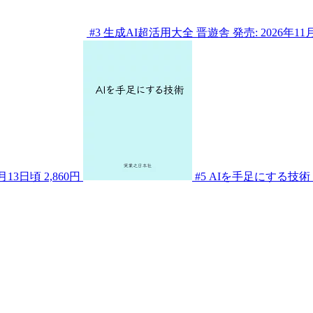
#3
生成AI超活用大全
晋遊舎
発売: 2026年11
1月13日頃
2,860円
#5
AIを手足にする技術