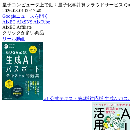
量子コンピュータ上で動く量子化学計算クラウドサービス QunaSy
2026-08-01 00:17:40
Googleニュースを開く
AIxEC
AIxSNS
AIxTube
AIxEC Affiliate
クリックが多い商品
リール動画
#1
公式テキスト第4版対応版 生成AIパス