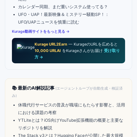
カレンダー同期、まだ重いシステム使ってる？
UFO・UAP！最新映像＆ミステリー騒動SP！：
UFO/UAPニュースを慎重に読む
Kurage動画サイトをもっと見る →
Kurage URL2Earn
— KurageのURLを広めると
10,000 URLAI
をKurageさんがお届け
受け取り
方 →
📚 最新のAI解説記事
(エージェントループが自動生成・検証済
み)
休職代行サービスの普及が職場にもたらす影響と、活用
における課題の考察
YTLiteとは？iOS向けYouTube拡張機能の概要と主要な
リポジトリを解説
The Stack v3とは？Hugging Faceが公開した最大規模