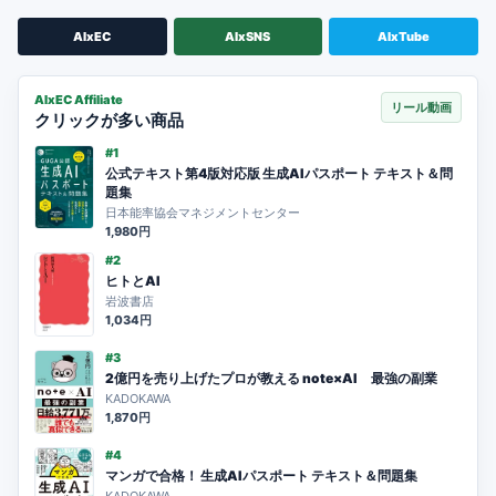
AIxEC
AIxSNS
AIxTube
AIxEC Affiliate
リール動画
クリックが多い商品
#1
公式テキスト第4版対応版 生成AIパスポート テキスト＆問
題集
日本能率協会マネジメントセンター
1,980円
#2
ヒトとAI
岩波書店
1,034円
#3
2億円を売り上げたプロが教える note×AI 最強の副業
KADOKAWA
1,870円
#4
マンガで合格！ 生成AIパスポート テキスト＆問題集