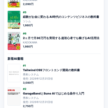
KADOKAWA
2,090円
#5
経験がお金に変わる AI時代のコンテンツビジネスの教科書
ソシム
1,980円
#6
2ヶ月で月30万円を実現する 超初心者でも稼げるAI活用法
KADOKAWA
1,980円
新着AI書籍
#1
Tailwind CSSフロントエンド開発の教科書
秀和システム
発売: 2026年12月31日頃
3,080円
#2
GarageBandとSuno AIではじめる曲作り入門
秀和システム
発売: 2026年12月31日頃
2,750円