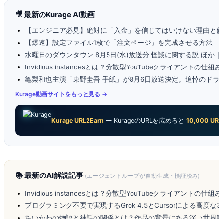
🎥 最新のKurage AI動画
【エンジニア必見】絶対に「入金」を信じてはいけない理由と
【爆速】設定ファイル1枚で「注文ページ」を完成させる方法
水曜日のダウンタウン 8月5日(水)放送分 怪談に関する説 ほ
Invidious instancesとは？分散型YouTubeクライアントの仕
亀梨和也主演「東野圭吾 手紙」が8月6日放送決定。追悼のド
Kurage動画サイトをもっと見る →
Kurage URL2Earn
— KurageのURLを広めると
10,000 UR
📚 最新のAI解説記事
(エージェントループが自動生成・検証済み)
Invidious instancesとは？分散型YouTubeクライアントの仕
プログラミング不要で実現するGrok 4.5とCursorによる高度な
ちいかわの物語と神話の関係とは？作品の背景にある深い世界