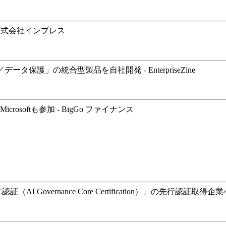
株式会社インプレス
護」の統合型製品を自社開発 - EnterpriseZine
crosoftも参加 - BigGo ファイナンス
nance Core Certification）」の先行認証取得企業へ - pr