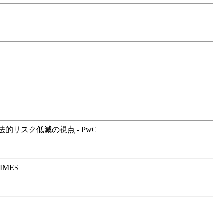
リスク低減の視点 - PwC
MES