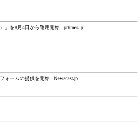
を8月4日から運用開始 - prtimes.jp
の提供を開始 - Newscast.jp