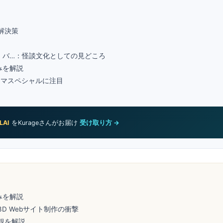
解決策
か｜バ…：怪談文化としての見どころ
組みを解説
ラマスペシャルに注目
LAI
をKurageさんがお届け
受け取り方 →
組みを解説
3D Webサイト制作の衝撃
観を解説