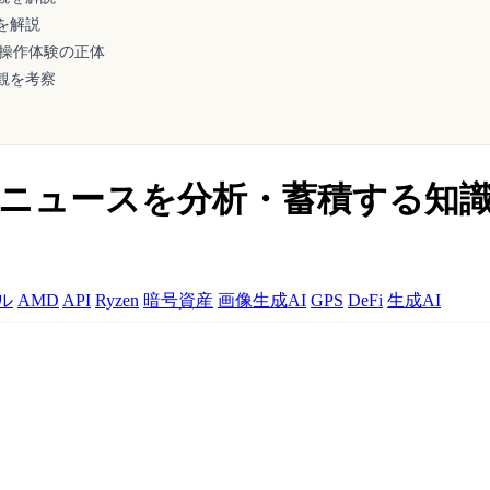
を解説
な操作体験の正体
観を考察
AIが毎日ニュースを分析・蓄積する
ル
AMD
API
Ryzen
暗号資産
画像生成AI
GPS
DeFi
生成AI