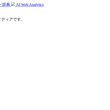
ド辞典
AI Web Analytics
識メディアです。