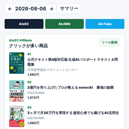
サマリー
←
2026-08-06
→
AIxEC
AIxSNS
AIxTube
AIxEC Affiliate
リール動画
クリックが多い商品
#1
公式テキスト第4版対応版 生成AIパスポート テキスト＆問
題集
日本能率協会マネジメントセンター
1,980円
#2
2億円を売り上げたプロが教える note×AI 最強の副業
KADOKAWA
1,870円
#3
2ヶ月で月30万円を実現する 超初心者でも稼げるAI活用法
KADOKAWA
1,980円