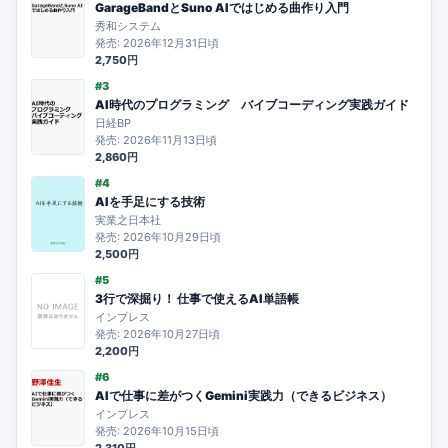
GarageBandとSuno AIではじめる曲作り入門
秀和システム
発売: 2026年12月31日頃
2,750円
#3
AI時代のプログラミング バイブコーディング実践ガイド
日経BP
発売: 2026年11月13日頃
2,860円
#4
AIを手足にする技術
実業之日本社
発売: 2026年10月29日頃
2,500円
#5
3行で深掘り！ 仕事で使えるAI単語帳
インプレス
発売: 2026年10月27日頃
2,200円
#6
AIで仕事に差がつくGemini実践力（できるビジネス）
インプレス
発売: 2026年10月15日頃