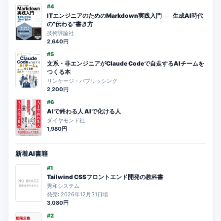
#4
ITエンジニアのためのMarkdown実践入門 ── 生成AI時代
の”伝わる”書き方
技術評論社
2,640円
#5
文系・非エンジニアがClaude Codeで自走するAIチームを
つくる本
リンケージ・パブリッシング
2,200円
#6
AIで終わる人 AIで化ける人
ダイヤモンド社
1,980円
新着AI書籍
#1
Tailwind CSSフロントエンド開発の教科書
秀和システム
発売: 2026年12月31日頃
3,080円
#2