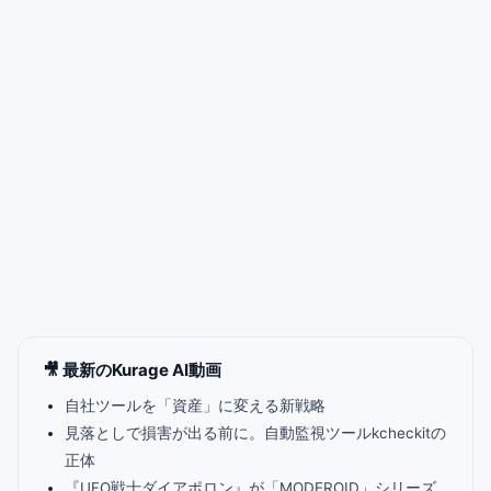
🎥 最新のKurage AI動画
自社ツールを「資産」に変える新戦略
見落としで損害が出る前に。自動監視ツールkcheckitの
正体
『UFO戦士ダイアポロン』が「MODEROID」シリーズ