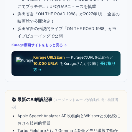
にてプラモデ…：UFO/UAPニュースを慎重
浜田省吾『ON THE ROAD 1988』が2027年1月、全国の
映画館で公開決定！
浜田省吾の伝説的ライブ「ON THE ROAD 1988」がラ
イブビューイングで公開
Kurage動画サイトをもっと見る →
Kurage URL2Earn
— KurageのURLを広めると
10,000 URLAI
をKurageさんがお届け
受け取り
方 →
📚 最新のAI解説記事
(エージェントループが自動生成・検証済
み)
Apple SpeechAnalyzer APIの動向とWhisperとの比較に
おける技術的背景
Turbo Fieldfareとは？Gemma 4を低メモリ環境で動か