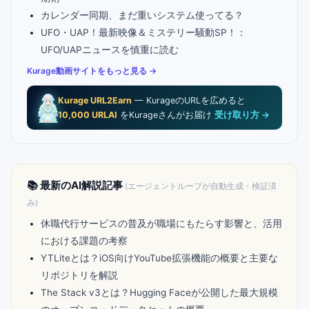
カレンダー同期、まだ重いシステム使ってる？
UFO・UAP！最新映像＆ミステリー騒動SP！：
UFO/UAPニュースを慎重に読む
Kurage動画サイトをもっと見る →
Kurage URL2Earn
— KurageのURLを広めると
10,000 URLAI
をKurageさんがお届け
受け取り方 →
📚 最新のAI解説記事
(エージェントループが自動生成・検証済
み)
休職代行サービスの普及が職場にもたらす影響と、活用
における課題の考察
YTLiteとは？iOS向けYouTube拡張機能の概要と主要な
リポジトリを解説
The Stack v3とは？Hugging Faceが公開した最大規模