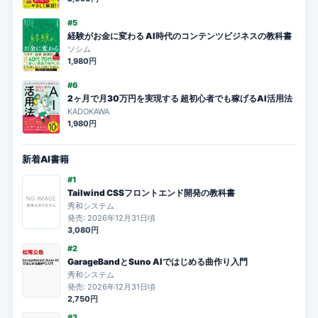
#5
経験がお金に変わる AI時代のコンテンツビジネスの教科書
ソシム
1,980円
#6
2ヶ月で月30万円を実現する 超初心者でも稼げるAI活用法
KADOKAWA
1,980円
新着AI書籍
#1
Tailwind CSSフロントエンド開発の教科書
秀和システム
発売: 2026年12月31日頃
3,080円
#2
GarageBandとSuno AIではじめる曲作り入門
秀和システム
発売: 2026年12月31日頃
2,750円
#3