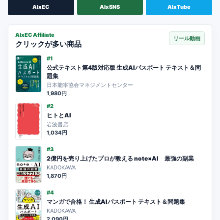
AIxEC
AIxSNS
AIxTube
AIxEC Affiliate
リール動画
クリックが多い商品
#1
公式テキスト第4版対応版 生成AIパスポート テキスト＆問
題集
日本能率協会マネジメントセンター
1,980円
#2
ヒトとAI
岩波書店
1,034円
#3
2億円を売り上げたプロが教える note×AI 最強の副業
KADOKAWA
1,870円
#4
マンガで合格！ 生成AIパスポート テキスト＆問題集
KADOKAWA
2,090円