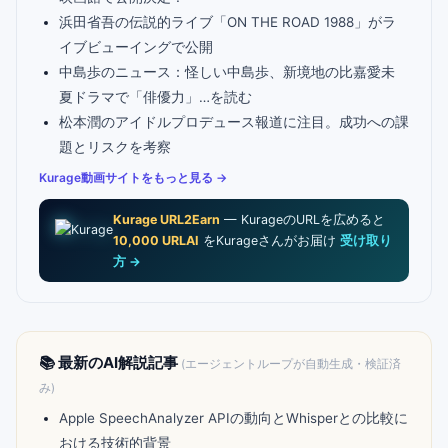
浜田省吾の伝説的ライブ「ON THE ROAD 1988」がラ
イブビューイングで公開
中島歩のニュース：怪しい中島歩、新境地の比嘉愛未
夏ドラマで「俳優力」…を読む
松本潤のアイドルプロデュース報道に注目。成功への課
題とリスクを考察
Kurage動画サイトをもっと見る →
Kurage URL2Earn
— KurageのURLを広めると
10,000 URLAI
をKurageさんがお届け
受け取り
方 →
📚 最新のAI解説記事
(エージェントループが自動生成・検証済
み)
Apple SpeechAnalyzer APIの動向とWhisperとの比較に
おける技術的背景