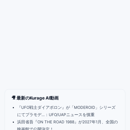
🎥 最新のKurage AI動画
『UFO戦士ダイアポロン』が「MODEROID」シリーズ
にてプラモデ…：UFO/UAPニュースを慎重
浜田省吾『ON THE ROAD 1988』が2027年1月、全国の
映画館で公開決定！