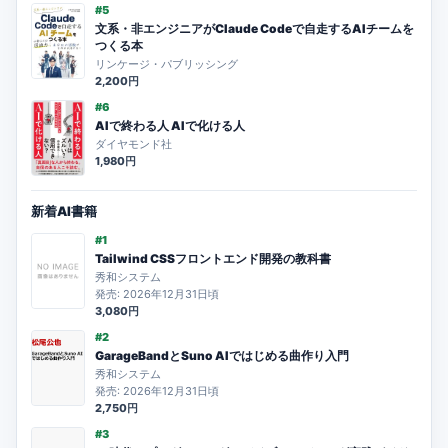
#5
文系・非エンジニアがClaude Codeで自走するAIチームを
つくる本
リンケージ・パブリッシング
2,200円
#6
AIで終わる人 AIで化ける人
ダイヤモンド社
1,980円
新着AI書籍
#1
Tailwind CSSフロントエンド開発の教科書
秀和システム
発売: 2026年12月31日頃
3,080円
#2
GarageBandとSuno AIではじめる曲作り入門
秀和システム
発売: 2026年12月31日頃
2,750円
#3