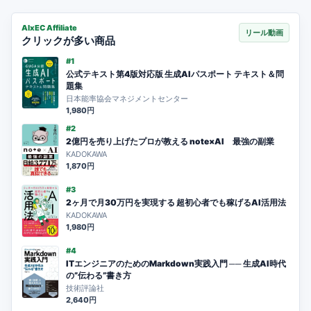
AIxEC Affiliate
リール動画
クリックが多い商品
#1
公式テキスト第4版対応版 生成AIパスポート テキスト＆問
題集
日本能率協会マネジメントセンター
1,980円
#2
2億円を売り上げたプロが教える note×AI 最強の副業
KADOKAWA
1,870円
#3
2ヶ月で月30万円を実現する 超初心者でも稼げるAI活用法
KADOKAWA
1,980円
#4
ITエンジニアのためのMarkdown実践入門 ── 生成AI時代
の”伝わる”書き方
技術評論社
2,640円