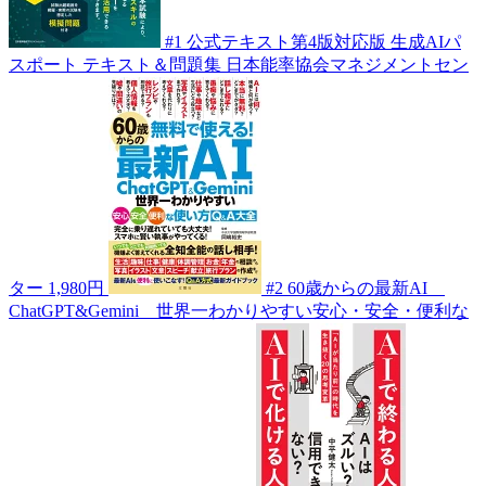
#1
公式テキスト第4版対応版 生成AIパ
スポート テキスト＆問題集
日本能率協会マネジメントセン
ター
1,980円
#2
60歳からの最新AI
ChatGPT&Gemini 世界一わかりやすい安心・安全・便利な