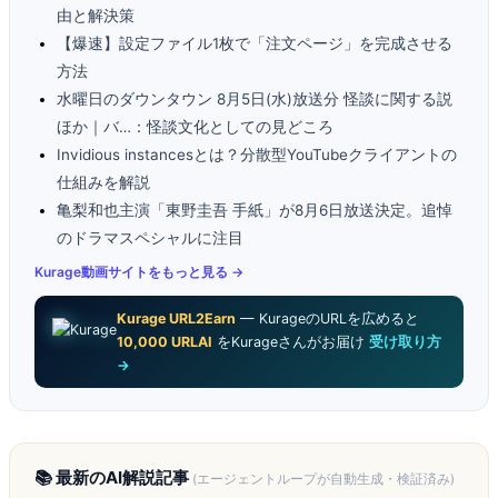
由と解決策
【爆速】設定ファイル1枚で「注文ページ」を完成させる
方法
水曜日のダウンタウン 8月5日(水)放送分 怪談に関する説
ほか｜バ…：怪談文化としての見どころ
Invidious instancesとは？分散型YouTubeクライアントの
仕組みを解説
亀梨和也主演「東野圭吾 手紙」が8月6日放送決定。追悼
のドラマスペシャルに注目
Kurage動画サイトをもっと見る →
Kurage URL2Earn
— KurageのURLを広めると
10,000 URLAI
をKurageさんがお届け
受け取り方
→
📚 最新のAI解説記事
(エージェントループが自動生成・検証済み)