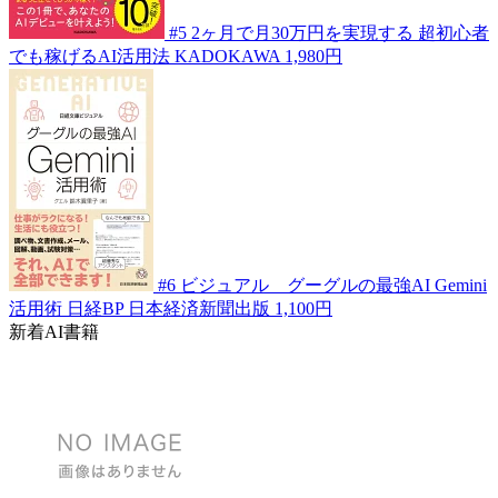
#5
2ヶ月で月30万円を実現する 超初心者
でも稼げるAI活用法
KADOKAWA
1,980円
#6
ビジュアル グーグルの最強AI Gemini
活用術
日経BP 日本経済新聞出版
1,100円
新着AI書籍