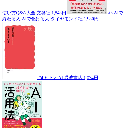
使い方Q&A大全
文響社
1,848円
#3
AIで
終わる人 AIで化ける人
ダイヤモンド社
1,980円
#4
ヒトとAI
岩波書店
1,034円