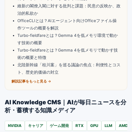
維新の閣僚入閣に対する批判と課題：民意の反映か、政
治的私欲か
OfficeCLIとは？AIエージェント向けOfficeファイル操
作ツールの概要を解説
Turbo-fieldfareとは？Gemma 4を低メモリ環境で動か
す技術の概要
Turbo-fieldfareとは？Gemma 4を低メモリで動かす技
術の概要と特徴
北陸新幹線「桂川案」を巡る議論の焦点：利便性とコス
ト、歴史的価値の対立
解説記事をもっと見る →
AI Knowledge CMS｜AIが毎日ニュースを分
析・蓄積する知識メディア
NVIDIA
キャリア
ゲーム開発
RTX
GPU
LLM
AMD