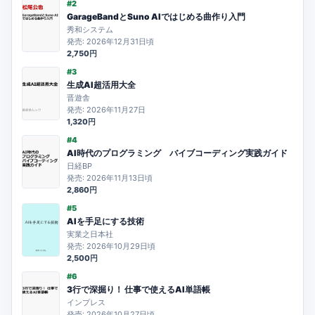
#2
GarageBandとSuno AIではじめる曲作り入門
秀和システム
発売: 2026年12月31日頃
2,750円
#3
生成AI超活用大全
晋遊舎
発売: 2026年11月27日
1,320円
#4
AI時代のプログラミング バイブコーディング実践ガイド
日経BP
発売: 2026年11月13日頃
2,860円
#5
AIを手足にする技術
実業之日本社
発売: 2026年10月29日頃
2,500円
#6
3行で深掘り！ 仕事で使えるAI単語帳
インプレス
発売: 2026年10月27日頃