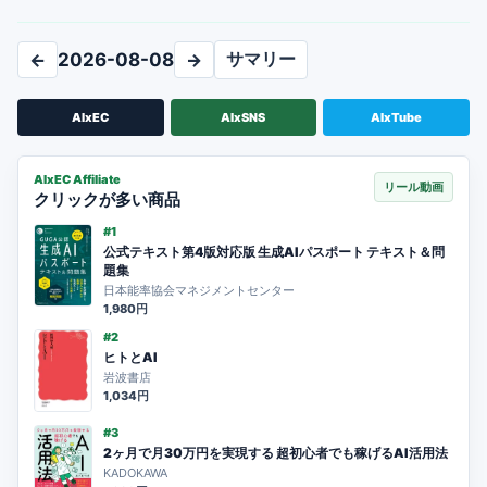
サマリー
←
2026-08-08
→
AIxEC
AIxSNS
AIxTube
AIxEC Affiliate
リール動画
クリックが多い商品
#1
公式テキスト第4版対応版 生成AIパスポート テキスト＆問
題集
日本能率協会マネジメントセンター
1,980円
#2
ヒトとAI
岩波書店
1,034円
#3
2ヶ月で月30万円を実現する 超初心者でも稼げるAI活用法
KADOKAWA