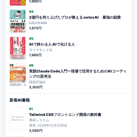
1,980円
#4
2億円を売り上げたプロが教える note×AI 最強の副業
KADOKAWA
1,870円
#5
AIで終わる人 AIで化ける人
ダイヤモンド社
1,980円
#6
実践Claude Code入門ー現場で活用するためのAIコーディ
ングの思考法
技術評論社
3,300円
新着AI書籍
#1
Tailwind CSSフロントエンド開発の教科書
秀和システム
発売: 2026年12月31日頃
3,080円