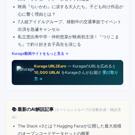
映画『ちいかわ』に涙する大人たち。子ども向け作品が
心に響く理由とは？
7人組アイドルグループ、移動中の交通事故でイベント
出演を急遽キャンセル
私立恵比寿中学・仲村悠菜が映画初主演！『つりこま
ち』で釣り好き女子高生を演じる
Kurage動画サイトをもっと見る →
Kurage URL2Earn
— KurageのURLを広めると
10,000 URLAI
をKurageさんがお届け
受け取り
方 →
📚 最新のAI解説記事
(エージェントループが自動生成・検証済
み)
The Stack v3とは？Hugging Faceが公開した最大規模
のオープンコードデータセットの概要