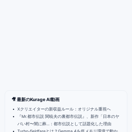
🎥 最新のKurage AI動画
Xクリエイターの新収益ルール：オリジナル重視へ
『Mr.都市伝説 関暁夫の裏都市伝説』、新作「日本のヤ
バい村〜闇に葬…：都市伝説として話題化した理由
Turbo-fieldfareとは？Gemma 4を低メモリ環境で動か