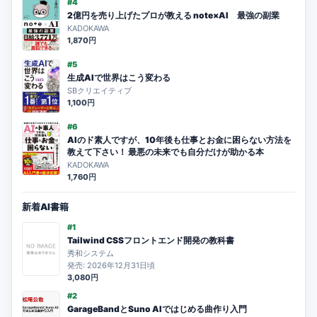
#4
2億円を売り上げたプロが教える note×AI 最強の副業
KADOKAWA
1,870円
#5
生成AIで世界はこう変わる
SBクリエイティブ
1,100円
#6
AIのド素人ですが、10年後も仕事とお金に困らない方法を
教えて下さい！ 最悪の未来でも自分だけが助かる本
KADOKAWA
1,760円
新着AI書籍
#1
Tailwind CSSフロントエンド開発の教科書
秀和システム
発売: 2026年12月31日頃
3,080円
#2
GarageBandとSuno AIではじめる曲作り入門