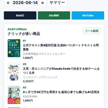
サマリー
←
2026-06-14
→
AIxEC
AIxSNS
AIxTube
AIxEC Affiliate
リール動画
クリックが多い商品
#1
公式テキスト第4版対応版 生成AIパスポート テキスト＆問
題集
日本能率協会マネジメントセンター
1,980円
#2
文系・非エンジニアがClaude Codeで自走するAIチームを
つくる本
リンケージ・パブリッシング
2,200円
#3
2ヶ月で月30万円を実現する 超初心者でも稼げるAI活用法
KADOKAWA
1,980円