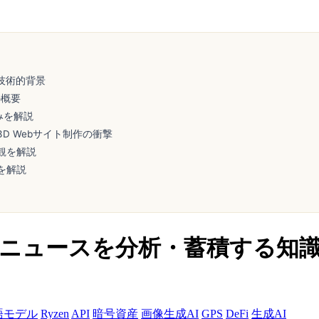
ける技術的背景
の概要
組みを解説
3D Webサイト制作の衝撃
観を解説
を解説
AIが毎日ニュースを分析・蓄積する
語モデル
Ryzen
API
暗号資産
画像生成AI
GPS
DeFi
生成AI