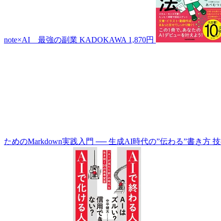
note×AI 最強の副業
KADOKAWA
1,870円
ためのMarkdown実践入門 ── 生成AI時代の”伝わる”書き方
技