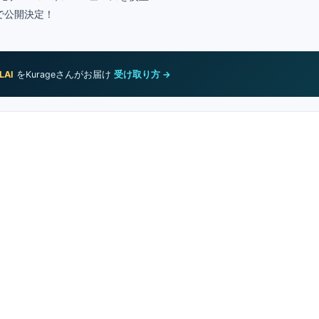
館で公開決定！
LAI
をKurageさんがお届け
受け取り方 →