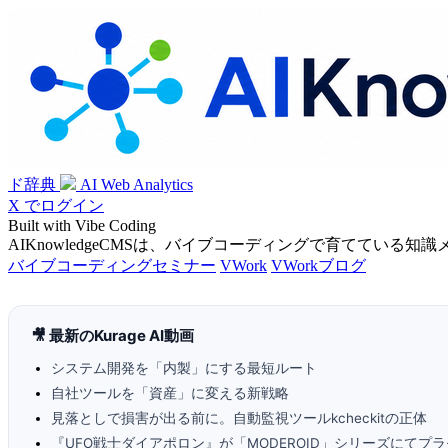
ド辞典
AI Web Analytics
X でログイン
Built with Vibe Coding
AIKnowledgeCMSは、バイブコーディングで育てている知
バイブコーディングセミナー
VWork
VWorkブログ
🎥 最新のKurage AI動画
システム開発を「内製」にする最短ルート
自社ツールを「資産」に変える新戦略
見落としで損害が出る前に。自動監視ツールkcheckitの正体
『UFO戦士ダイアポロン』が「MODEROID」シリーズにてプラ