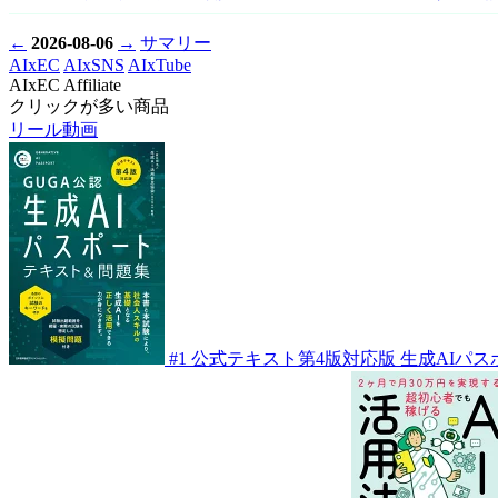
←
2026-08-06
→
サマリー
AIxEC
AIxSNS
AIxTube
AIxEC Affiliate
クリックが多い商品
リール動画
#1
公式テキスト第4版対応版 生成AIパス