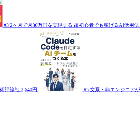
#3
2ヶ月で月30万円を実現する 超初心者でも稼げるAI活用法
術評論社
2,640円
#5
文系・非エンジニアがCl