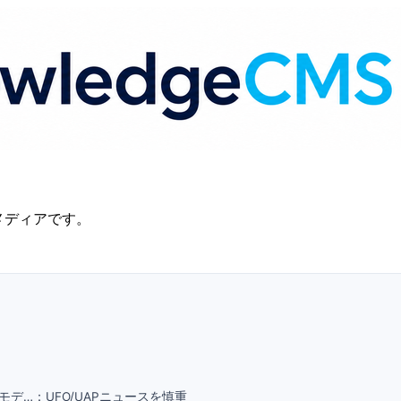
識メディアです。
モデ…：UFO/UAPニュースを慎重