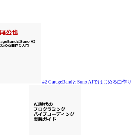
#2
GarageBandとSuno AIではじめる曲作り