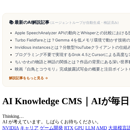
📚 最新のAI解説記事
(エージェントループが自動生成・検証済み)
Apple SpeechAnalyzer APIの動向とWhisperとの比較にお
Turbo Fieldfareとは？Gemma 4を低メモリ環境で動かす技術
Invidious instancesとは？分散型YouTubeクライアントの仕
プログラミング不要で実現するGrok 4.5とCursorによる高度な
ちいかわの物語と神話の関係とは？作品の背景にある深い世界
映画『白鳥とコウモリ』完成披露試写会の概要と注目ポイント
解説記事をもっと見る →
AI Knowledge CMS｜
Thinking…
AI が考えています。しばらくお待ちください。
NVIDIA
キャリア
ゲーム開発
RTX
GPU
LLM
AMD
大規模言