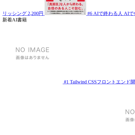
リッシング
2,200円
#6
AIで終わる人 AI
新着AI書籍
#1
Tailwind CSSフロントエン