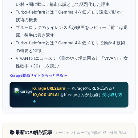
い村〜闇に葬…：都市伝説として話題化した理由
Turbo-fieldfareとは？Gemma 4を低メモリ環境で動かす
技術の概要
ブルーロックのサイレンス氏が映画をレビュー「前半は退
屈、後半は巻き返す」
Turbo-fieldfareとは？Gemma 4を低メモリで動かす技術
の概要と特徴
VIVANTのニュース：《目のやり場に困る》『VIVANT』女
性歌手（30）…を読む
Kurage動画サイトをもっと見る →
Kurage URL2Earn
— KurageのURLを広めると
10,000 URLAI
をKurageさんがお届け
受け取り方
→
📚 最新のAI解説記事
(エージェントループが自動生成・検証済み)