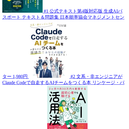
#1
公式テキスト第4版対応版 生成AIパ
スポート テキスト＆問題集
日本能率協会マネジメントセン
ター
1,980円
#2
文系・非エンジニアが
Claude Codeで自走するAIチームをつくる本
リンケージ・パ