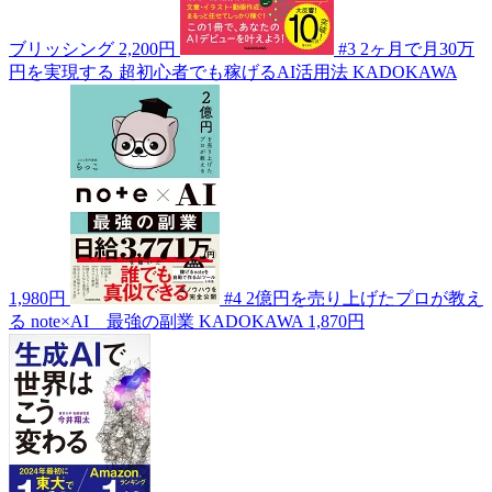
ブリッシング
2,200円
#3
2ヶ月で月30万
円を実現する 超初心者でも稼げるAI活用法
KADOKAWA
1,980円
#4
2億円を売り上げたプロが教え
る note×AI 最強の副業
KADOKAWA
1,870円