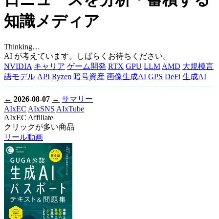
知識メディア
Thinking…
AI が考えています。しばらくお待ちください。
NVIDIA
キャリア
ゲーム開発
RTX
GPU
LLM
AMD
大規模言
語モデル
API
Ryzen
暗号資産
画像生成AI
GPS
DeFi
生成AI
←
2026-08-07
→
サマリー
AIxEC
AIxSNS
AIxTube
AIxEC Affiliate
クリックが多い商品
リール動画