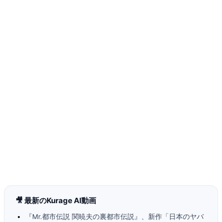
🎥 最新のKurage AI動画
『Mr.都市伝説 関暁夫の裏都市伝説』、新作「日本のヤバ