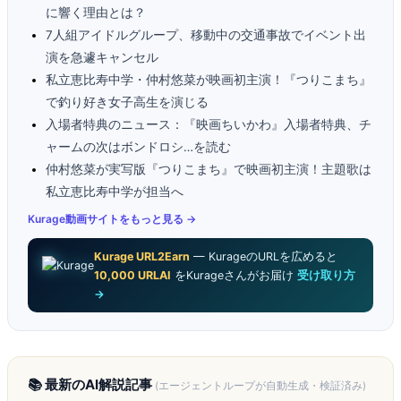
に響く理由とは？
7人組アイドルグループ、移動中の交通事故でイベント出
演を急遽キャンセル
私立恵比寿中学・仲村悠菜が映画初主演！『つりこまち』
で釣り好き女子高生を演じる
入場者特典のニュース：『映画ちいかわ』入場者特典、チ
ャームの次はボンドロシ…を読む
仲村悠菜が実写版『つりこまち』で映画初主演！主題歌は
私立恵比寿中学が担当へ
Kurage動画サイトをもっと見る →
Kurage URL2Earn
— KurageのURLを広めると
10,000 URLAI
をKurageさんがお届け
受け取り方
→
📚 最新のAI解説記事
(エージェントループが自動生成・検証済み)