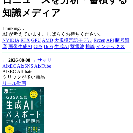
知識メディア
Thinking…
AI が考えています。しばらくお待ちください。
NVIDIA
RTX
GPU
AMD
大規模言語モデル
Ryzen
API
暗号資
産
画像生成AI
GPS
DeFi
生成AI
蓄電池
推論
インデックス
←
2026-08-08
→
サマリー
AIxEC
AIxSNS
AIxTube
AIxEC Affiliate
クリックが多い商品
リール動画