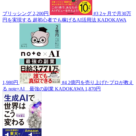
ブリッシング
2,200円
#3
2ヶ月で月30万
円を実現する 超初心者でも稼げるAI活用法
KADOKAWA
1,980円
#4
2億円を売り上げたプロが教え
る note×AI 最強の副業
KADOKAWA
1,870円