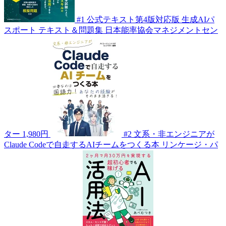
#1
公式テキスト第4版対応版 生成AIパ
スポート テキスト＆問題集
日本能率協会マネジメントセン
ター
1,980円
#2
文系・非エンジニアが
Claude Codeで自走するAIチームをつくる本
リンケージ・パ