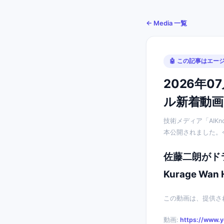
← Media 一覧
🤖 この記事はエ
2026年0
ル新着動
技術メディア「AIKn
本公開されました。
佐藤二朗がドラ
Kurage Wan 
この動画は、提供さ
動画:
https://www.