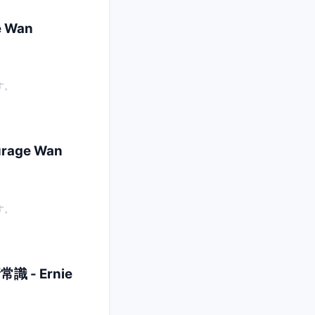
 Wan
す。
rage Wan
す。
- Ernie