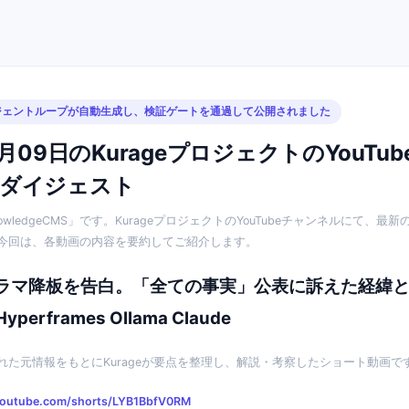
ージェントループが自動生成し、検証ゲートを通過して公開されました
7月09日のKurageプロジェクトのYouTu
画ダイジェスト
owledgeCMS」です。KurageプロジェクトのYouTubeチャンネルにて、最
今回は、各動画の内容を要約してご紹介します。
マ降板を告白。「全ての事実」公表に訴えた経緯とは？ 
Hyperframes Ollama Claude
れた元情報をもとにKurageが要点を整理し、解説・考察したショート動画で
youtube.com/shorts/LYB1BbfV0RM