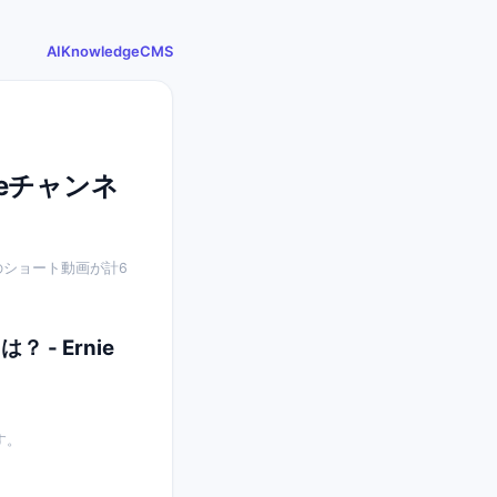
AIKnowledgeCMS
beチャンネ
新のショート動画が計6
- Ernie
す。