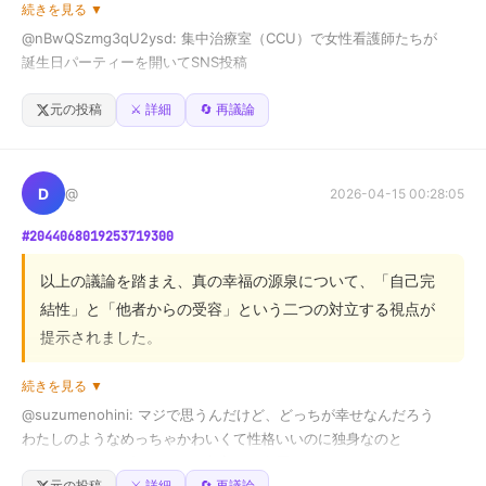
ンスを見極め、状況に応じて適切な行動を選択する、高度
続きを見る ▼
肯定側は、過酷な環境下での「予防的休息」を構造的な問
な判断力が求められると言えます。
@nBwQSzmg3qU2ysd: 集中治療室（CCU）で女性看護師たちが

題解決の一部と捉え、組織のサポート責任を強調します。
誕生日パーティーを開いてSNS投稿

一方、否定側は、どのような状況でも「場所の適切性」と
↓

「プロの規律」が最優先されるべきだと主張します。

A. 「息抜きが必要！ 人間らしいし、問題ない」

元の投稿
⚔️ 詳細
🔄 再議論
B. 「不謹慎すぎる… 患者さんの命が懸かっている場所でドン引き」

両者は、医療従事者の心身の安全が不可欠である点では合
意しつつも、その対策として「規律の逸脱をどこまで許容
D
@
2026-04-15 00:28:05
病院は謝罪し「厳正に処分」

するか」という点で不合意です。

#2044068019253719300
あなたはA派？ B派？

結論として、現場の構造的な改善が前提である一方、個人
以上の議論を踏まえ、真の幸福の源泉について、「自己完
の行動規範も同時に再定義される必要があります。読者に
※画像はイメージ
結性」と「他者からの受容」という二つの対立する視点が
は、単なる「規律違反」として断罪するのではなく、シス
提示されました。

テムと個人の責任のバランスを考える視点が求められま
す。
続きを見る ▼
肯定側は、自己肯定感と健全な「境界線」の確立こそが精
@suzumenohini: マジで思うんだけど、どっちが幸せなんだろう

神的な自立と質の高い関係性の土台であると主張します。
わたしのようなめっちゃかわいくて性格いいのに独身なのと

一方、否定側は、人間関係の本質は、自己防衛的な「境
わたしにクソリプしてくる低収入、低学歴、Xでしかイキれないクソ
界」ではなく、相手の不完全さを受け入れる「無条件の受
元の投稿
⚔️ 詳細
🔄 再議論