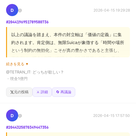
食事。

として捉える視点を提示しました。

レシートに印字された「推奨チップ」は22%＝約5.2万円（約330ド
D
@
2026-04-15 19:29:28
ル）。

両者の共通認識は、本件が単なる「慣習」ではなく、社会
彼女が実際に置いたのは25ドル（約4,000円）だった。

#2044196951789580736
経済的な問題を含んでいる点です。しかし、合意に至って
いないのは、問題の「焦点」を、目の前の「矛盾」に置く
■店の対応

以上の議論を踏まえ、本件の対立軸は「価値の定義」に集
か、それとも「根源的なシステム」に置くかの解釈の違い
サーバーの態度が即変。

約されます。肯定側は、無限Suicaが象徴する「時間や場所
笑顔が消え、感謝の言葉もなし。

です。

という制約の無効化」こそが真の豊かさであると主張し、
さらにマネージャーが登場し「業界の常識」と説得を試みた。

否定側は、現金1億円が保証する「生活基盤と行動の選択
彼女は一切動じず、そのままサインして退店。

読者へは、個別の「炎上事例」の背後には、社会全体の賃
続きを見る ▼
肢」こそが根源的な価値だと主張しました。

金構造や労働慣習に関する複雑な議論が潜んでいることを
@TETRAN_IT: どっちが欲しい？

■ネットは真っ二つ

・現金1億円

示唆します。
「50ドルのワインも500ドルのワインも、持ってくる作業は同じ。な
両者は「制約の排除」という点で共通しますが、合意に至
・無限Suica
ぜチップだけ%で増える？」

らないのは、価値を「非金銭的な自由（機会費用）」と見
元の投稿
⚔️ 詳細
🔄 再議論
「24万円払える人が4,000円のチップは侮辱だ」

るか、「具体的な購買力（実行力）」と見るかという定義
の相違です。

■本質

同じサービスなのに、会計額で"正解のチップ"が変わる。

D
@
2026-04-15 17:57:50
1枚のレシートが、アメリカのチップ文化の矛盾をあぶり出した。
結論として、どちらが優位かは、質問者が「何を最大の制
#2044325070349447356
約と捉えるか」に依存します。読者各位は、人生における