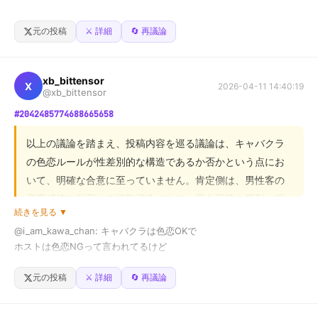
「ドア閉めてくださいね」

し、診断名による線引きを否定しました。両者ともに多様
さっきランチしてたら

吸う理由がなくなっただけ。

性を尊重する社会の実現を目指していますが、その手段に
会社のメンバーがこんな話してた

元の投稿
⚔️ 詳細
🔄 再議論
って少しキツめに言われた。

おいて意見が異なっています。読者の皆様におかれまして
マルボロみるとたまに思い出す。

娘が発達遅れで特別学級に入ったと。

は、この議論を参考に、検査精度の向上という現象を多角
いや、自分の主張は言うんか思って、

xb_bittensor
的に捉え、個々の状況に応じた最適な支援のあり方を検討
俺も「なんでこっちは後ろのドア閉めるまでして、あんたは乗ってる
あいつ、

X
2026-04-11 14:40:19
@xb_bittensor
ただ

だけなの？」って口論した。

されることを示唆します。
あのまま生きてたら

「娘の入学式行ったら

#2042485774688665658
まだ吸ってたんだろうなって。
特別学級の人数が昔と全然違ってて驚いた」って

これってさ

以上の議論を踏まえ、投稿内容を巡る議論は、キャバクラ
先生いわく

タクシーはどこまでがサービスなのか

の色恋ルールが性差別的な構造であるか否かという点にお
「検査の精度が上がって、昔なら見過ごされてた子も分かるようにな
お客さんはどこまでやるのが常識なのか

いて、明確な合意に至っていません。肯定側は、男性客の
った」と

恋愛感情を利用する搾取構造であり、男女平等の原則に反
人によって基準バラバラすぎないか？

続きを見る ▼
すると主張し、否定側は、ビジネスモデルや歴史的背景、
今って

@i_am_kawa_chan: キャバクラは色恋OKで

かなりの割合で『何かしらの障がいあり』になるらしい

法的責任回避といった要因を考慮する必要があり、性別の
全部やってくれるのが当たり前なのか

ホストは色恋NGって言われてるけど

最低限はお客さんがやるべきなのか

問題に矮小化すべきではないと反論しました。争点は、現
ここで思ったんだけど

状が性差別であるか否か、そして問題の本質が性別の問題
これって結局

元の投稿
⚔️ 詳細
🔄 再議論
正直どっちが普通なんだろう。
に還元できるか否かです。読者の皆様におかれましては、
女の子が優遇されてるってことなのかな？

これって

双方の主張を参考に、ご自身の視点からこの問題について
本当に良いことなのか
