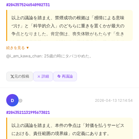
#2043575246540902731
良い悪いじゃなくて

結論として、真の知性は、自己の核となる価値観（軸）を
裏表ない人間ってここまで突き抜けると一種の才能だと思う。

以上の議論を踏まえ、禁煙成功の根拠は「感情による意味
明確に持ちつつも、それを絶対視せず、対話や状況に応じ
づけ」と「科学的介入」のどちらに重きを置くかが最大の
好かれるために変えるか、嫌われても貫くか、みんなはどっち？
て最適な形で「折り合いをつけられる調整力」を兼ね備え
争点となりました。肯定側は、喪失体験がもたらす「生き
る点にあります。読者には、どちらか一方を選ぶのではな
る意味の再定義」という認知的な構造変化を、最も強力で
く、自己理解を深めながら柔軟性を獲得することが、最も
続きを見る ▼
持続的な原動力と捉えています。一方、否定側は、喫煙が
強い人間的魅力を生む鍵となるでしょう。
@i_am_kawa_chan: 25歳の時にタバコやめた。

報酬系に関わる病態であり、真の再発防止には、生物学
的・構造的な介入が必要であると主張しています。

きっかけは、幼馴染だった。

元の投稿
⚔️ 詳細
🔄 再議論
結論として、禁煙は単一のメカニズムで語れるものではな
そいつ、めちゃくちゃタバコ好きでさ。

会えばずっと吸ってるようなやつ。

く、**個人の内省による「動機付け（意味）」と、専門的
な「科学的アプローチ（習慣の修正）」の複合的な作用が
D
@
2026-04-13 12:14:54
でもある日、

必要**です。成功するためには、精神的な気づきを土台と
若くして死んだ。

#2043521131995673021
しつつ、医学的根拠に基づいたサポートを組み合わせるこ
とが最も重要であると言えます。
交通事故だった。

以上の議論を踏まえ、本件の争点は「対価を払うサービス
における、責任範囲の境界線」の定義にあります。

でも、
