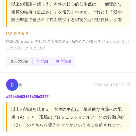
最も価値を置く制約—それは「お金」なのか、それとも
以上の議論を踏まえ、本件の核心的な争点は、「倫理的な
「時間や場所」なのか—を自問することが、最も重要な示
規範の維持（公正さ）」を優先すべきか、それとも「最小
唆となるでしょう。
限の摩擦で自己の平穏を確保する現実的な行動戦略」を優
先すべきかという点に集約されます。

続きを見る ▼
@2020reborn: 少し前に店舗の会計係のミスがあってお金が合わない
肯定側は、不正の看過は構造的な問題を生むため、自己の
ことがあったんだけど

尊厳と権利の主張が不可欠であると主張し、倫理的責任を
上司が部下に背負わせるのは可哀想だと思い上司側で不足分を被る出
重視しています。一方、否定側は、理想論に流され過度に
来事があったんだ（数十万）

元の投稿
⚔️ 詳細
🔄 再議論
主張することは、かえって職場の平穏を破壊し、個人の消
その次の週に店舗キャッシャー側の防犯カメラを営業終了してるか上
司が確認したら、その会計係の方がその上司のことを

耗を招くリスクを指摘し、現実的な生存戦略の重要性を訴
他の人に笑いながら悪口を話していたのをたまたま見てしまったんだ

えています。

D
@
2026-04-15 12:22:05
人に良い顔しても世の中そんなもんと諦めてマイナスの請求をするべ
#2044040365842563373
両者の主張は対立していますが、合意できる点は「自己の
きか、それとも良い人で居るべきか

心理的安定と自己防衛」が最も重要であるという点です。

以上の議論を踏まえ、本件の争点は「構造的な疲弊への配
自分が上司の立場ならどうする？

慮（A）」と「現場のプロフェッショナルとしての行動規範
人間関係を取る？

結論として、この問題に万能な正解はありません。読者に
（B）」のどちらを優先すべきかという点に集約されます。

金を取る？
は、感情的な「正義感」と、現実的な「自己保護」のバラ