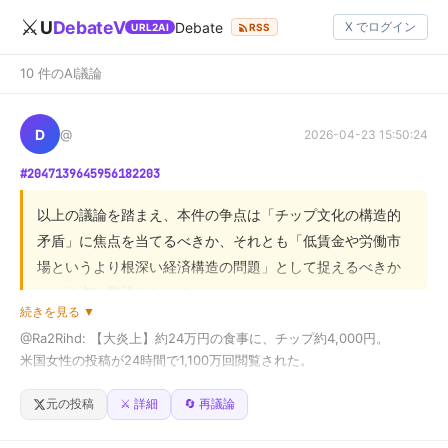
⚔️
U
DebateV
Debate
X でログイン
URL2AI
RSS
10 件のAI議論
D
@
2026-04-23 15:50:24
#2047139645956182203
以上の議論を踏まえ、本件の争点は「チップ文化の構造的
矛盾」に焦点を当てるべきか、それとも「低賃金や労働市
場というより根深い経済構造の問題」として捉えるべきか
という点に集約されます。

続きを見る ▼
@Ra2Rihd: 【大炎上】約24万円の食事に、チップ約4,000円。

肯定側は、レシートが示す「サービス対価とチップ額の強
米国女性の投稿が24時間で1,100万回閲覧された。

制的な比例関係」という構造的矛盾を鋭く指摘し、賃金制
度の透明化を主張しました。一方、否定側は、議論を単一
■きっかけ

元の投稿
⚔️ 詳細
🔄 再議論
の事例に矮小化せず、最低賃金やマクロな経済構造の問題
Annie Perkinsという女性がレストランで約23.7万円（1,500ドル）の