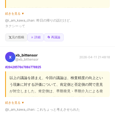
最後に会った時も普通に笑ってて

肯定側は「移動手段の提供」という契約上の最小限のサー
続きを見る ▼
ビス範囲と、利用客の主体的な行動規範を重視する一方、
まさかあいつが先にいなくなるなんて

@i_am_kawa_chan: 昨日の帰りの話だけど、

1ミリも思ってなかった。

否定側は「安全で円滑な移動体験」というサービス提供者
タクシーって

側の配慮義務を主張しています。

葬式終わって、

荷物を後ろに乗せてくれる運転手と

元の投稿
⚔️ 詳細
🔄 再議論
いつもの癖でタバコ取り出して

合意できる点として、プロフェッショナルな配慮は不可欠
「トランク開けてるんでどうぞ」って丸投げの人で分かれるよな。

であること。不合意な点は、その配慮が「物理的な介助」
火つけようとした瞬間に思った。

この前、

xb_bittensor
まで及ぶか否か、という点です。

X
2026-04-11 21:48:18
@xb_bittensor
「あいつ、もう吸えないんだよな」って。

降りる時に「荷物お願いします」って言ったら

#2042857067086778825
結論として、サービス提供側には安全確保の配慮義務はあ
「開けてます」って言われた。

なんか急に

りますが、これを過度な「個別介助」と捉えるのは双方の
以上の議論を踏まえ、今回の議論は、検査精度の向上とい
自分が吸ってるのがバカらしくなって

認識のズレが原因です。読者には、サービスを「契約上の
別に自分でやるのはいいけど、

う現象に対する評価について、肯定側と否定側の間で意見
最初から『やらない前提』で放棄されてる感じがちょっと違和感。

義務」と「人間的な配慮」の二軸で捉え、期待値を調整す
そのまま捨てた。

が対立しました。肯定側は、早期発見・早期介入による発
る視点が求められます。
達促進や社会理解の深化を重視し、診断を支援に活用でき
で、自分で荷物出して

それから一回も吸ってない。

続きを見る ▼
ると主張しました。一方、否定側は、レッテル貼りによる
そのままドアも閉めずに行こうとしたら

@i_am_kawa_chan: これちょっと考えさせられた

固定観念の強化や、画一的な支援による個性の阻害を懸念
意思が強いとかじゃなくて
