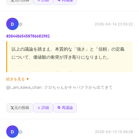
ザコオスやアラフォーのナンパ師

容」にあると反論しました。

自分には正解がわからないけど…みんなはどっち選ぶ？🤗
合意点として「質の高い関係性」を重視していますが、不
D
@
2026-04-14 23:55:22
合意点は、その質を「自己の確立」に求めるか、「相互的
#2044065458706681901
な共感」に求めるかという点です。

以上の議論を踏まえ、本質的な「強さ」と「信頼」の定義
結論として、幸福はどちらか一方ではなく、自己を確立し
について、価値観の衝突が浮き彫りになりました。

た上で、相手の不完全さを受け入れる「自立と受容のバラ
ンス」を見出すことにこそあると示唆されます。読者は、
肯定側は「自己の核を貫く一貫性」こそが、時代に求めら
自分にとっての「心の安全基地」の定義を問い直すことが
続きを見る ▼
れる揺るぎない信頼の源泉であると主張しました。一方、
求められます。
@i_am_kawa_chan: クロちゃんがキャバクラから出てきて

否定側は、人間関係の円滑な維持には、状況に応じた柔軟
な「調整力」と「共感」が不可欠であり、原則論に固執す
「○○ちゃん大好き〜、うーんブッチュ😘」

ることは視野の狭さだと指摘しました。

元の投稿
⚔️ 詳細
🔄 再議論
って言いながら去っていって安定だった。

争点は、「絶対的な原則の維持（一貫性）」と「環境への
あの人、

適応（柔軟性）」のどちらが、より強い信頼を築くかとい
D
@
2026-04-13 15:36:28
テレビでも現実でも一切ブレないの逆にすごいよな。

う点に集約されます。
