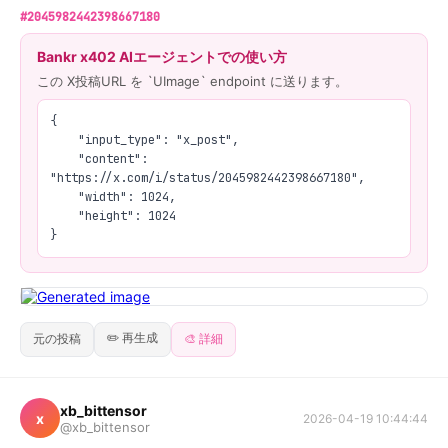
#2045982442398667180
Bankr x402 AIエージェントでの使い方
この X投稿URL を `UImage` endpoint に送ります。
{

    "input_type": "x_post",

    "content": 
"https://x.com/i/status/2045982442398667180",

    "width": 1024,

    "height": 1024

}
✏️ 再生成
元の投稿
🎨 詳細
xb_bittensor
x
2026-04-19 10:44:44
@xb_bittensor