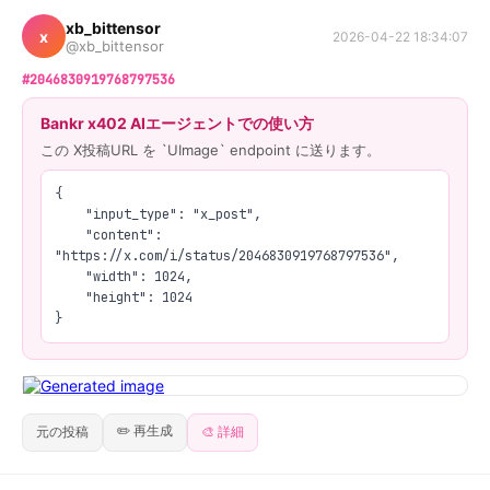
xb_bittensor
x
2026-04-22 18:34:07
@xb_bittensor
#2046830919768797536
Bankr x402 AIエージェントでの使い方
この X投稿URL を `UImage` endpoint に送ります。
{

    "input_type": "x_post",

    "content": 
"https://x.com/i/status/2046830919768797536",

    "width": 1024,

    "height": 1024

}
✏️ 再生成
元の投稿
🎨 詳細