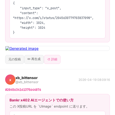
{

    "input_type": "x_post",

    "content": 
"https://x.com/i/status/2045630779703837098",

    "width": 1024,

    "height": 1024

}
✏️ 再生成
元の投稿
🎨 詳細
xb_bittensor
x
2026-04-19 08:09:16
@xb_bittensor
#2045634141375644076
Bankr x402 AIエージェントでの使い方
この X投稿URL を `UImage` endpoint に送ります。