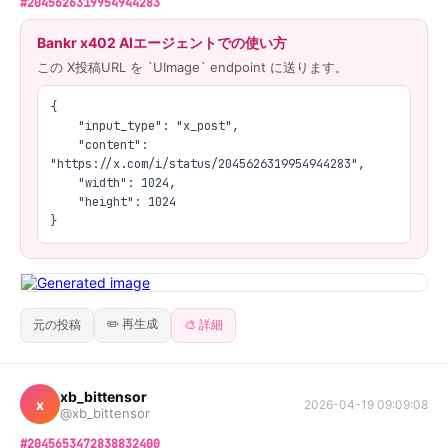
#2045626319954944283
Bankr x402 AIエージェントでの使い方
この X投稿URL を `UImage` endpoint に送ります。
{

    "input_type": "x_post",

    "content": 
"https://x.com/i/status/2045626319954944283",

    "width": 1024,

    "height": 1024

}
✏️ 再生成
元の投稿
🎨 詳細
xb_bittensor
x
2026-04-19 09:09:08
@xb_bittensor
#2045653472838832400