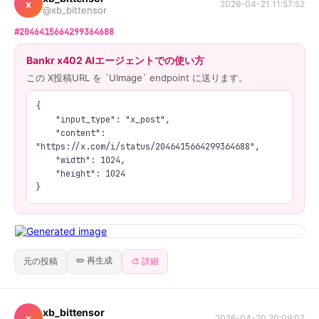
x
2026-04-21 11:57:52
@xb_bittensor
#2046415664299364688
Bankr x402 AIエージェントでの使い方
この X投稿URL を `UImage` endpoint に送ります。
{

    "input_type": "x_post",

    "content": 
"https://x.com/i/status/2046415664299364688",

    "width": 1024,

    "height": 1024

}
✏️ 再生成
元の投稿
🎨 詳細
xb_bittensor
x
2026-04-20 20:09:07