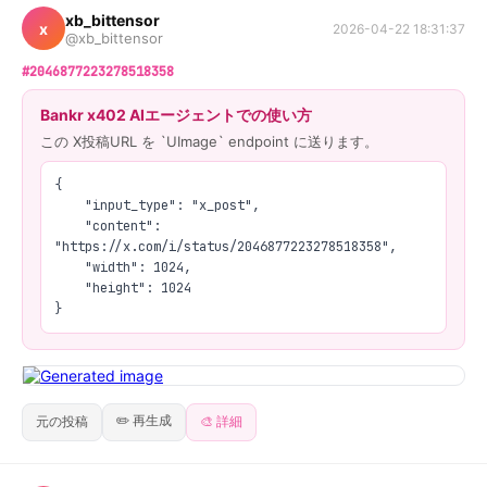
xb_bittensor
x
2026-04-22 18:31:37
@xb_bittensor
#2046877223278518358
Bankr x402 AIエージェントでの使い方
この X投稿URL を `UImage` endpoint に送ります。
{

    "input_type": "x_post",

    "content": 
"https://x.com/i/status/2046877223278518358",

    "width": 1024,

    "height": 1024

}
✏️ 再生成
元の投稿
🎨 詳細