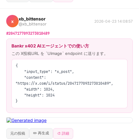
xb_bittensor
x
2026-04-23 14:08:57
@xb_bittensor
#2047177093273010489
Bankr x402 AIエージェントでの使い方
この X投稿URL を `UImage` endpoint に送ります。
{

    "input_type": "x_post",

    "content": 
"https://x.com/i/status/2047177093273010489",

    "width": 1024,

    "height": 1024

}
✏️ 再生成
元の投稿
🎨 詳細