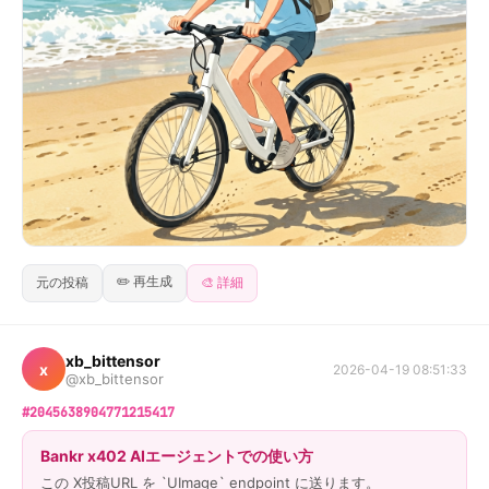
✏️ 再生成
元の投稿
🎨 詳細
xb_bittensor
x
2026-04-19 08:51:33
@xb_bittensor
#2045638904771215417
Bankr x402 AIエージェントでの使い方
この X投稿URL を `UImage` endpoint に送ります。