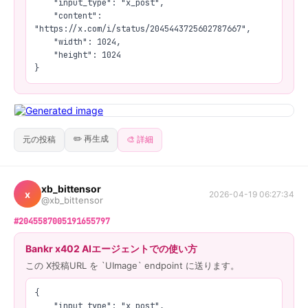
    "input_type": "x_post",

    "content": 
"https://x.com/i/status/2045443725602787667",

    "width": 1024,

    "height": 1024

}
✏️ 再生成
元の投稿
🎨 詳細
xb_bittensor
x
2026-04-19 06:27:34
@xb_bittensor
#2045587005191655797
Bankr x402 AIエージェントでの使い方
この X投稿URL を `UImage` endpoint に送ります。
{

    "input_type": "x_post",
