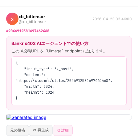
xb_bittensor
x
2026-04-23 03:46:00
@xb_bittensor
#2046912581697462468
Bankr x402 AIエージェントでの使い方
この X投稿URL を `UImage` endpoint に送ります。
{

    "input_type": "x_post",

    "content": 
"https://x.com/i/status/2046912581697462468",

    "width": 1024,

    "height": 1024

}
✏️ 再生成
元の投稿
🎨 詳細