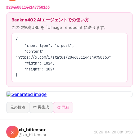
#2046001144149750163
Bankr x402 AIエージェントでの使い方
この X投稿URL を `UImage` endpoint に送ります。
{

    "input_type": "x_post",

    "content": 
"https://x.com/i/status/2046001144149750163",

    "width": 1024,

    "height": 1024

}
✏️ 再生成
元の投稿
🎨 詳細
xb_bittensor
x
2026-04-20 08:10:50
@xb_bittensor