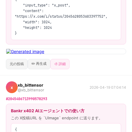
    "input_type": "x_post",

    "content": 
"https://x.com/i/status/2045628053603397752",

    "width": 1024,

    "height": 1024

}
✏️ 再生成
元の投稿
🎨 詳細
xb_bittensor
x
2026-04-19 07:04:14
@xb_bittensor
#2045406713990578293
Bankr x402 AIエージェントでの使い方
この X投稿URL を `UImage` endpoint に送ります。
{
