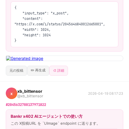
{

    "input_type": "x_post",

    "content": 
"https://x.com/i/status/2045646840012665001",

    "width": 1024,

    "height": 1024

}
✏️ 再生成
元の投稿
🎨 詳細
xb_bittensor
x
2026-04-19 08:17:23
@xb_bittensor
#2045632788137971822
Bankr x402 AIエージェントでの使い方
この X投稿URL を `UImage` endpoint に送ります。