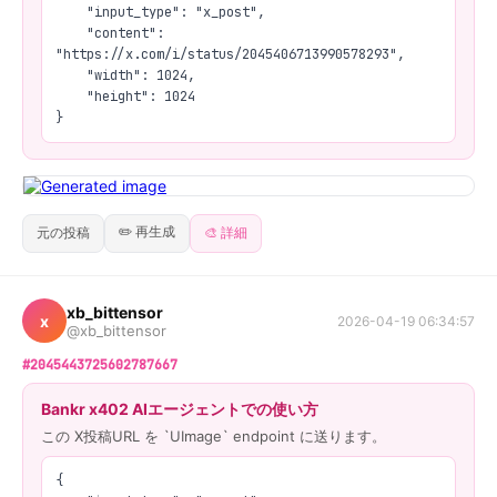
    "input_type": "x_post",

    "content": 
"https://x.com/i/status/2045406713990578293",

    "width": 1024,

    "height": 1024

}
✏️ 再生成
元の投稿
🎨 詳細
xb_bittensor
x
2026-04-19 06:34:57
@xb_bittensor
#2045443725602787667
Bankr x402 AIエージェントでの使い方
この X投稿URL を `UImage` endpoint に送ります。
{
