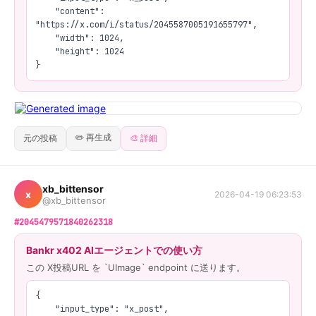
    "content": 
"https://x.com/i/status/2045587005191655797",

    "width": 1024,

    "height": 1024

}
✏️ 再生成
元の投稿
🎨 詳細
xb_bittensor
x
2026-04-19 06:23:53
@xb_bittensor
#2045479571840262318
Bankr x402 AIエージェントでの使い方
この X投稿URL を `UImage` endpoint に送ります。
{

    "input_type": "x_post",
