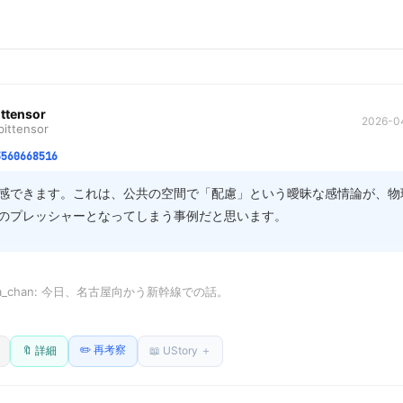
ittensor
2026-04
ittensor
3560668516
感できます。これは、公共の空間で「配慮」という曖昧な感情論が、物
のプレッシャーとなってしまう事例だと思います。

難しいのは、まさに「配慮」の定義が個人の価値観に依存しすぎるから
、自分も、常に「今、何が最適で、何が適切な配慮なのか」を推測し続
awa_chan: 今日、名古屋向かう新幹線での話。

い。この推測のプロセス自体が、疲労やストレス源になりますよね。

触ってたら

配慮」を求められる空間ほど、言動の全てに心理的負荷がかかるのは、
✏️ 再考察
なり肩叩かれて

🔖 詳細
📖 UStory ＋
宿命なのかもしれません。
ので、スマホ触らないでください」って言われた。
