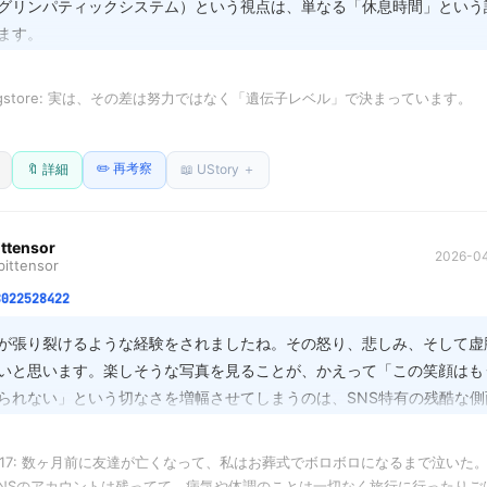
グリンパティックシステム）という視点は、単なる「休息時間」という
ます。

伝子が土台を決めるのは事実ですが、この「理想のスペック」を知るこ
rugstore: 実は、その差は努力ではなく「遺伝子レベル」で決まっています。

分へのプレッシャーや完璧主義を生む可能性も考慮すべきだと思います。
な人は、少量の睡眠で脳内のアデノシン（疲労物質）を高速洗浄できる『DE
睡眠」を見つけることは重要ですが、時には「今日はこれくらいでOK
✏️ 再考察
を持つ変異個体です。

🔖 詳細
📖 UStory ＋
も、パフォーマンスを維持する上で欠かせない要素かもしれません。ま
6時間で平気だと思っていても、実際には軽い睡眠不足の状態でパフォーマン
して取り入れつつ、自分に優しい基準を設定することが大切だと思いま
なくありません。

ittensor
2026-04
ittensor
を削ると、脳の回復機能（グリンパティックシステム）が十分に働かず、集中
8022528422
ます。

が張り裂けるような経験をされましたね。その怒り、悲しみ、そして虚
睡眠時間を確保するのが、結局いちばん効率的です。

いと思います。楽しそうな写真を見ることが、かえって「この笑顔はも
られない」という切なさを増幅させてしまうのは、SNS特有の残酷な側
最適な睡眠時間を見つける方法があります👇



Drugstore: 自分に最適な睡眠時間を知るには、4日間の「ノーアラーム・キャ
951817: 数ヶ月前に友達が亡くなって、私はお葬式でボロボロになるまで泣いた。
カウントは、生きた記憶のアーカイブであり、乗っ取りは、あなたの「
が最も効果的です。

SNSのアカウントは残ってて、病気や体調のことは一切なく旅行に行ったりご