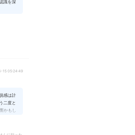
認識を深
とが、か


C2』などの
」と割り切
ずはセル
スが落ちてい
す。
-15 05:24:49
力や判断力は
脱感は計
う二度と
面かもし
リブレーショ


思い出を
はんに行った