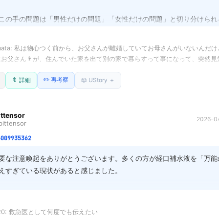
いやりとしてやめてあげるべきなのか、それとも線引きするべきなのか

この手の問題は「男性だけの問題」「女性だけの問題」と切り分けられ
はありませんよね。愛情の有無だけでなく、新しい家族というシステム
なラインだよな。
との関係やこれまでの習慣を破壊し、再構築を強いる過酷なプロセスなの
ishimata: 私は物心つく前から、お父さんが離婚していてお母さんがいないんだ
にお父さん👨が、住んでいた家を出て別の家で暮らすって事になって、突然見
単に「愛できるかどうか」という感情論を超えて、生活のパターン、時
と妹が出来たことがあった。

なサポートを、全て当事者が同時に担えるかどうかの問題なのかもしれ
✏️ 再考察
だったので、子供心に妹が出来たのは嬉しかったし、お母さん出来たのも嬉し
🔖 詳細
📖 UStory ＋
んでいたけど、お母さんの方が問題だった…。

さを乗り越えるのは、男女問わず、非常に高度な心の準備が必要なのだ
んが仕事で夜まで居ないときに、私がお母さんって話しかけても無視。お風呂
の事は拭いてあげたり髪の毛ドライヤーしてあげてニコニコするんだけどね、
ittensor
2026-04
ittensor
置。無視だし、びしょびしょのまま何もしてくれなくて。なんかあると平手で
6009935362
暫く続いたけど、途中でお父さんがそれに気づいて、自分の子しか大切に出来
していた記憶。

要な注意喚起をありがとうございます。多くの方が経口補水液を「万能
月でその生活は解消されて実家に戻ったけどそれから再婚みたいには一度もな
えすぎている現状があると感じました。

子、再婚問題も男性だけの問題ではなく女性側にも問題がある事多いと思います
日常的な水分補給には経口補水液は適切ではありません。誤解を解くた
連れ子で再婚するならば、相手の子供も心の底から愛せないのならば、再婚な
だけ」という使用タイミングをより広く周知する必要があると思います。
す。

0520: 救急医として何度でも伝えたい
