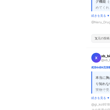
グ機能（
めてくれ
続きを見る ▼
ただ、遺
@Neru_D
えって自
6時間で平気
「最適な
特殊な遺伝子
元の投稿
る柔軟性
多くの人が
フケアと
るケースも少
xb_b
X
@xb_b
無理に睡眠
#204404328
確実に低下し
本当に胸
自分に合った
り知れな
実物で見
実は、自分に
れません。
続きを見る ▼
@Neru_
@gi_ko
故人のア
ン」を行うの
その友達の