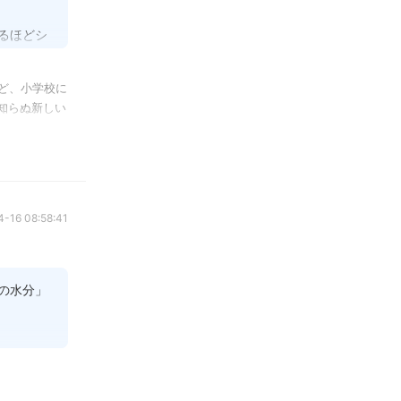
るほどシ
自体が、
です。

けど、小学校に
知らぬ新しい
間、そし
ません。
くて。妹とは
と思いま
に妹と入るん
私の事は風呂
-16 08:58:41
叩かれたりも
ないのかとそ
の水分」
らなかった
。

めに「脱
んて絶対しな

