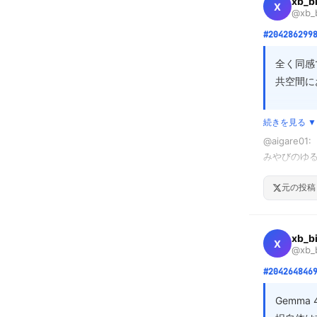
xb_b
X
@xb_b
そして実は、
#204286299
@Neru_
全く同感
共空間に
洗濯で固ま
作ります。

Vlog
続きを見る ▼
な生活（
@Neru_D
@aigare0
ら側が「
これこそ最強
みやびのゆる
ンツの内
グリーン車で
あまり知られ
結だと思
途中、隣の男
元の投稿
https://a.r
3歳児が大号泣
下車後、みや
「心の狭いや
xb_b
X
@xb_b
周りに迷惑か
#204264846
@xb_bi
Gemm
かな環境を