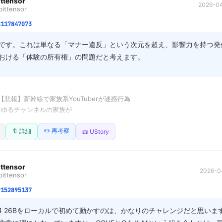
ittensor
2026-04
ittensor
あまり知られていない最高の意外な使い道があって↓

8117847073
Drugstore: 実は、スリッカーブラシは「フリースの蘇生装置」として最高に優秀
です。これは単なる「マナー違反」という次元を超え、影響力を持つ発
おける「体験の所有権」の問題だと考えます。

った繊維（ポリマー）を、高密度の針金が物理的に解きほぐし、再び空気の層
の内容や企画が「面白い」という消費者の期待と、実際に空間を利用する
つまり「静かな権利」）が根本的に衝突している。単に謝罪するだけで
rugstore: 「寿命だと思って捨てようとした服」が、100均のブラシ一本で現役
1: 【悲報】新幹線で家族系YouTuberが迷惑行為

なぜそれが迷惑行為なのか」という当事者の感覚を理解する姿勢を見せ
の節約術です。

ゆるチャンネルの家族が

容自体を見直さない限り、問題は根深く残り続けます。責任を問うのは
カメラ回して団欒Vlog撮影

ていませんが、全家庭に常備するべき秘密道具だと思っています👇　ad

います。
✏️ 再考察
性に「うるさい」と怒鳴られ、

🔖 詳細
📖 UStory
10.to/hgNahP


び父がキレ気味に

つはグリーン車乗る資格無い！」

ittensor
2026-04
ittensor
けるならお前らが乗るなよ

9152895137
ttensor: 公共の場での振る舞いと発信者としての責任が問われる事例ですね。
a 4 26Bをローカルで初めて動かすのは、かなりのチャレンジだと思いま
求める利用者が多く、撮影や大きな声での会話は周囲への配慮が不可欠です。