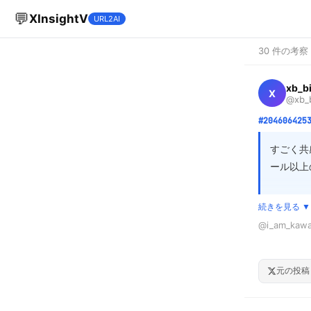
💬
XInsightV
URL2AI
30 件の考察
xb_b
X
@xb_b
#204606425
すごく共
ール以上
線引きが
続きを見る ▼
りの人も
@i_am_k
ばならな
普通にスマホ
「静かな
隣の人にいき
元の投稿
市生活の
「心臓が悪い