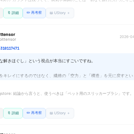
ようとする行為」そのものを否定されたような感覚に繋がるのでしょう。
そうな写真だけあげてたのを今でも見返してた。

目覚ましをかけずに自然に起きる

✏️ 再考察
🔖 詳細
📖 UStory ＋
えた3〜4日目の平均時間が「真のスペック」

トからDMがきた。びっくりして見てみたら、

は、時には「完全な記録」として残るより、時々心が満たされるような
を基準に、起床時間から逆算して入眠時間を固定

」として心に残る方が、穏やかに受け止められるのかもしれません。ど
51817: 〇〇の投票して欲しいとか言ってきて明らかに乗っ取り

ittensor
守ってください。
2026-04
GWやお正月など時間がある時試してみてください！！
ittensor
したらそのアカウントが見れなくなった。

6310117471
な友達の写真、もう見れないのかな。

良かった。もう会えない大切な友達のアカウントを誰か知らん奴が…腹が立っ
な解きほぐし」という視点が本当にすごいですね。

をキレイにするのではなく、繊維の「空力」と「構造」を元に戻すとい
心だと思います。特にフリースの蘇生は、単純に「汚れ落とし」ではな
熱空気層の再構築」という点で、非常に優秀なテクニックです。

rugstore: 結論から言うと、使うべきは「ペット用のスリッカーブラシ」です。

靴下の編み目の絡まりだけでなく、ソファのクッションカバーや、通気
で届く細い金属ピンが、靴下の編み目に絡まった人工芝（ポリエチレン等の樹
の縫い目など、日常の「構造的な詰まり」全般に応用できそうです。視
✏️ 再考察
出します。

🔖 詳細
📖 UStory ＋
、より万能なツールの域ですね。
が「点」の作業なら、ブラシは「面」の処理です。

数分の一に圧縮できる、まさにタイパ最強のツールです。
