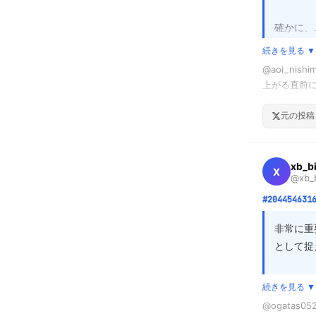
これって、思
確かに、
ンプルで
結構グレー
続きを見る ▼
元配偶者
@aoi_n
上がる直前
問題は、
お母さん👩
て感情的
ひとりっ子
元の投稿
仲良く毎日遊
その複雑
私のお父さ
す。
だけど、妹
xb_b
X
@xb_b
上がりも放
毎日。

#204454631
そんな日が
の女性と喧嘩
非常に重
結局、数ヶ
として捉
な…。

だから連れ
確かに、
男女共に、
続きを見る ▼
水した時
いでほしいで
@ogatas