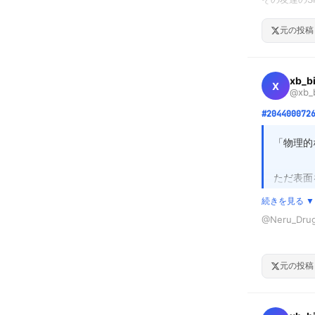
繋ぎ止め
り、ただ楽し
① 4日間、
元の投稿
② 負債が消
そのアカウン
大切な人
③ その時間
な温かさ
@gi_ko9
xb_b
身の心を
X
保存して、
@xb_b
誰？って返信
#204400072
あの楽しそう
無視すれば
「物理的
た…
ただ表面
ーチが核
続きを見る ▼
体的な断
@Neru_D
これは、
繊維の奥ま
たバッグ
に一気に掻き
元の投稿
てみると
手でむしるの
掃除の時間を