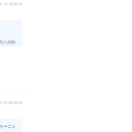
4-15 18:56:25
高の感動
ご褒美な
います。
り休ん
-15 08:16:09
リーニン