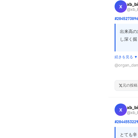
xb_b
X
@xb_b
いやいや、

音も出してな
#204527309
ただ画面見て
出来高の
それでも

し深く掘
「自分の自己
他人の行動止
単に短期
続きを見る ▼
もあるた
もちろん本当
@organ_dann
な動きを
体調悪い人も
分析が、
cc: @Coinb
でもそれを理
いポイン
元の投稿
他人を強制的
しかも隣に人
xb_b
X
どっちが配慮
@xb_b
#204455322
俺はそのまま
普通に仕事し
とても辛