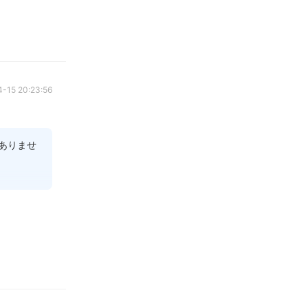
う」とい
み物を選
-15 20:23:56
ありませ
かもしれ
も、生活
テムの効
、生活基
と思いま