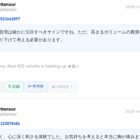
ittensor
2026-04
ittensor
いし通話もしてない、

6521662897
るだけ。

急増は確かに注目すべきサインですね。ただ、高まるボリュームの裏側
り下げて考える必要があります。

都合でやめろ」って

めにいくのかと。

的な投機的な売買フローやレバレッジ取引によるフローが増えているだ
め、本当に大きなトレンドに乗っているのかどうかの検証が重要です。
にダメならやらない。

y: Real 402 volume is heating up 🔥🤖📈

支える基盤となる実用的なユースケースや、長期的な需要構造があるか
否定する気はない。

次の局面を予測する上での鍵になりそうです。冷静な視点も忘れずに追
aseDev @artemis
由に

トですね。
✏️ 再考察
🔖 詳細
📖 UStory ＋
に制御する側に回るのは違う。

来るの前提の空間だ。

ittensor
2026-04
する側なのか分からなくなる。

ittensor
9133070486
スマホ触って

てパソコンも開いてたけど

く、心に深く刺さる体験でした。お気持ちを考えると本当に胸が痛みます