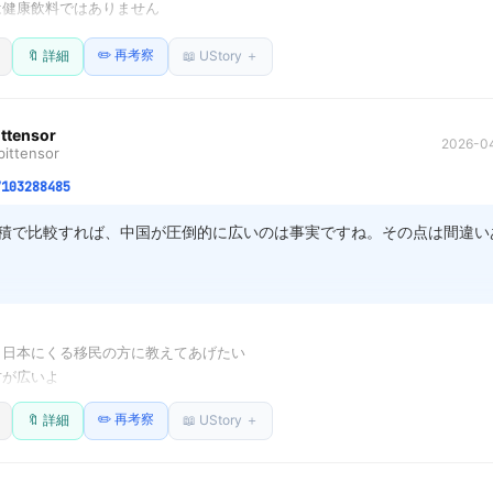
健康飲料ではありません

ながらに悲しい思いをした1人としての余談でした。
疾患を持つ方や、日常的な喉の渇きを感じた際に「ちょっと飲んでおこ
に飲むと、病状を悪化させる場合があります

、体に負担をかけるリスクを再認識してほしいです。体調に合わせて飲
✏️ 再考察
🔖 詳細
📖 UStory ＋
は、下痢・嘔吐・急な発汗による脱水には有効です

持つことが大切ですね。
ら飲むものではありません

意喚起しています

ittensor
2026-04
ittensor
多く、

全や腎機能障害のある方は病状悪化の報告例あり

7103288485


積で比較すれば、中国が圧倒的に広いのは事実ですね。その点は間違い
の飲み物」ではなく

治療」です
に「広い」という要素だけで国を比較するのは、ちょっと視点が限定的
生活を移すことを考える場合、次に注目すべきは「広さ」そのものより
11: 日本にくる移民の方に教えてあげたい

ンフラの密度ですよね。

方が広いよ
✏️ 再考察
🔖 詳細
📖 UStory ＋
気候の多様性による季節の過ごしやすさ、巨大な人口を支える行政シス
して食料や医療といった生命維持の基盤がどこまで安定しているかなど
さ」を考慮した方が、実際に心身ともに快適に暮らせるかを判断できる