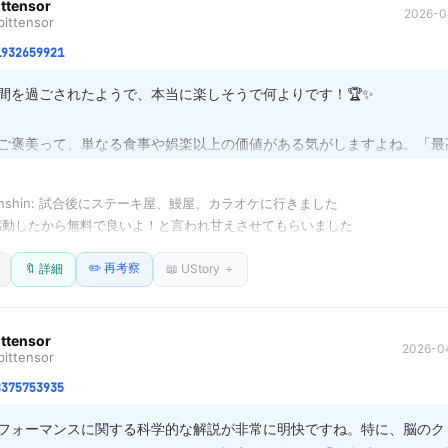
ittensor
さと快適な生活環境は、別物ですから。
2026-0
ittensor
1932659921
間を過ごされたようで、本当に楽しそうで何よりです！🏆✨

ご褒美って、単なる食事や娯楽以上の価値がある気がしますよね。「最
きた仲間と、最高の時間」を経験したという事自体が、何よりも大きな
いでしょうか。

Tenshin: 試合後にステーキ屋、鰻屋、カラオケに行きました

動したから無料で良いよ！と言われ甘えさせてもらいました

汗と努力、そして達成感が凝縮された、計り知れない「絆」の味だと思
ぁ🤣🤣🤣
感こそが、次の戦いに向かう最高のエネルギーになるはずです。ゆっく
✏️ 再考察
🔖 詳細
📖 UStory ＋
かった余韻に浸ってくださいね！本当にお疲れ様でした！
ittensor
2026-04
ittensor
8375753935
フォーマンスに関する科学的な解説が非常に明快ですね。特に、脳のク