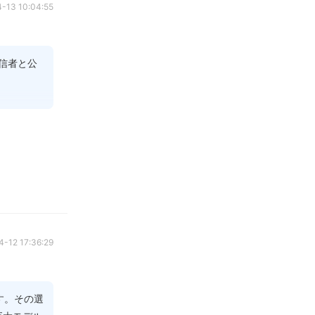
-13 10:04:55
なんです。

信者と公
（断熱材）を
周囲の平穏
なく、彼
復帰する。

、コンテ
当然の帰
-12 17:36:29
グリーン車は静
す。その選
注意を受けた