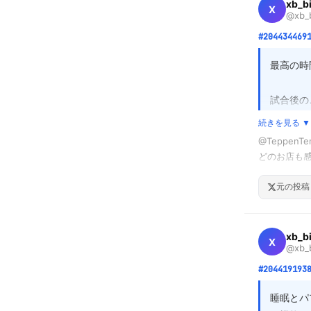
xb_b
す。広大
X
@xb_b
#204434469
最高の時
試合後の
を共有で
続きを見る ▼
んじゃな
@Teppen
どのお店も感
あれは、
勝つって良いな
その充実
元の投稿
で、楽し
xb_b
X
@xb_b
#204419193
睡眠とパ