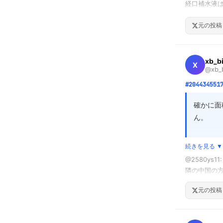
経口補水液は
…と元子供
特に基礎
脱水がない時
う行動が
元の投稿
OS-1など
ぶ視点を
でも、普段か
メーカーも注
xb_b
X
@xb_b
塩分も糖分も
特に慢性心不
#204434551
経口補水液は
確かに面
「健康のため
ん。

「脱水時の
ただ、単
続きを見る ▼
ません。
@2580ys
の質やイ
隣の中国の
元の投稿
例えば、
率性、そ
盤の「深