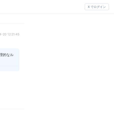
X でログイン
-20 12:21:45
理的なル
です。周
けなけれ
現代の都