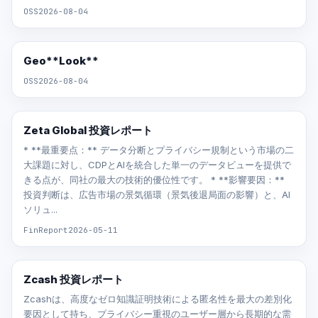
OSS
2026-08-04
Geo**Look**
OSS
2026-08-04
Zeta Global 投資レポート
* **最重要点：** データ分断とプライバシー規制という市場の二
大課題に対し、CDPとAIを統合した単一のデータビューを提供で
きる点が、同社の最大の技術的優位性です。 * **影響要因：**
投資判断は、広告市場の景気循環（景気後退局面の影響）と、AI
ソリュ...
FinReport
2026-05-11
Zcash 投資レポート
Zcashは、高度なゼロ知識証明技術による匿名性を最大の差別化
要因として持ち、プライバシー重視のユーザー層から長期的な需