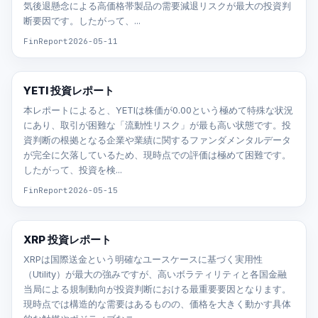
気後退懸念による高価格帯製品の需要減退リスクが最大の投資判
断要因です。したがって、...
FinReport
2026-05-11
YETI 投資レポート
本レポートによると、YETIは株価が0.00という極めて特殊な状況
にあり、取引が困難な「流動性リスク」が最も高い状態です。投
資判断の根拠となる企業や業績に関するファンダメンタルデータ
が完全に欠落しているため、現時点での評価は極めて困難です。
したがって、投資を検...
FinReport
2026-05-15
XRP 投資レポート
XRPは国際送金という明確なユースケースに基づく実用性
（Utility）が最大の強みですが、高いボラティリティと各国金融
当局による規制動向が投資判断における最重要要因となります。
現時点では構造的な需要はあるものの、価格を大きく動かす具体