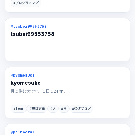
#プログラミング
@tsuboi99553758
tsuboi99553758
@kyomesuke
kyomesuke
月に住む犬です。１日１Zenn。
#Zenn
#毎日更新
#犬
#月
#技術ブログ
@pdfractal