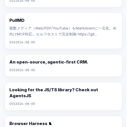
OSS
2026-08-06
PullMD
複数メディア（Web/PDF/YouTube）をMarkdownに一元化。AI
向けMCP対応。セルフホストで完全制御 https://git...
OSS
2026-08-05
An open-source, agentic-first CRM.
OSS
2026-08-05
Looking for the JS/TS library? Check out
AgentsJS
OSS
2026-08-05
Browser Harness ♞