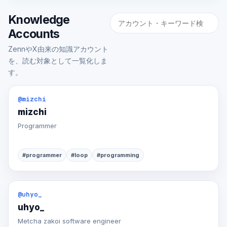
Knowledge
Accounts
ZennやX由来の知識アカウント
を、読む対象として一覧化しま
す。
@mizchi
mizchi
Programmer
#programmer
#loop
#programming
@uhyo_
uhyo_
Metcha zakoi software engineer