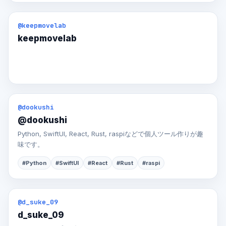
@keepmovelab
keepmovelab
@dookushi
@dookushi
Python, SwiftUI, React, Rust, raspiなどで個人ツール作りが趣
味です。
#Python
#SwiftUI
#React
#Rust
#raspi
@d_suke_09
d_suke_09