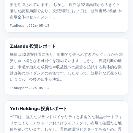
要を期待されています。 しかし、現在は52週高値から大きく下
落した調整局面であり、投資判断においては、規制当局の動向や
市場全体のセンチメント...
FinReport
2026-05-13
Zalando 投資レポート
株価は52週安値圏にあり、短期的な売られすぎのシグナルから割
安な買い場となる可能性を秘めています。しかし、投資判断の鍵
は、市場が抱える成長性や収益性への懸念を払拭する具体的な業
績改善のガイダンスの有無です。したがって、短期的な反発を狙
いつつも、今後の四半期決算...
FinReport
2026-05-14
Yeti Holdings 投資レポート
YETIは、強力なブランドロイヤリティと多角的な製品ポートフォ
リオにより、アウトドアおよびライフスタイル市場で確固たる地
位を築いています。しかし、景気循環型セクターであるため、景