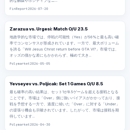
的な触媒やポジティブなニ...
FinReport
2026-07-20
Zarazua vs. Urgesi: Match O/U 23.5
地政学的な市場では、停戦の可能性（Yes）が56%と最も高い確
率でコンセンサスが形成されています。一方で、最大ボリューム
を誇る「Will Jesus Christ return before GTA VI?」市場では、
オッズの僅かな差にもかかわらず、極めて大き...
Polymarket
2026-05-05
Yevseyev vs. Poljicak: Set 1 Games O/U 8.5
最も確率の高い結果は、セット1が8.5ゲームを超える接戦となる
ことです。市場は「Over」側に強いバイアスがかかっており、接
戦を予想する一方で、過度に傾いた「Over」に対する「Under」
の逆張り機会も示唆されています。したがって、市場は接戦を期
待しています...
Polymarket
2026-04-30