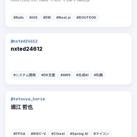
#Rails
#iOS
#EM
#Next.js
#ROUTE06
@nxted24612
nxted24612
#システム開発
#DX支援
#AWS
#生成AI
#札幌
@tetsuya_horie
堀江 哲也
#FPGA
#RISC-V
#Chisel
#Spring AI
#マイコン