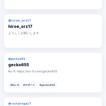
@hiroe_orz17
hiroe_orz17
よろしくお願いします。
@gecko655
gecko655
Ko-fi: https://ko-fi.com/gecko655
#Ko-fi
#サポート
#gecko655
@ryotarogai7