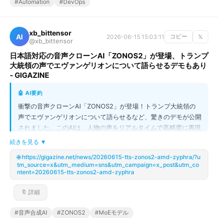
#Automation
#DevOps
xb_bittensor
AI
2026-06-15 15:03:11
コピー
𝕏
@xb_bittensor
日本語対応の音声クローンAI「ZONOS2」が登場、トランプ
大統領の声でエヴァンゲリオンについて語らせるデモもあり
- GIGAZINE
🤖 AI要約
衝撃の音声クローンAI「ZONOS2」が登場！トランプ大統領の
声でエヴァンゲリオンについて語らせるなど、驚きのデモが公開
されました。このAIは、人物の声をリアルタイムで高精度に再現
し、任意のセリフを合成できる次世代の音声合成モデルです。技
続きを見る ▼
術的には、MoE構造を採用し、データセットを大幅に拡張した
🌐 https://gigazine.net/news/20260615-tts-zonos2-amd-zyphra/?u
ことで、リアルタイム処理能力を飛躍的に向上させています。日
tm_source=x&utm_medium=sns&utm_campaign=x_post&utm_co
本語を含む非ヨーロッパ言語での性能が大幅に強化され、オープ
ntent=20260615-tts-zonos2-amd-zyphra
ンモデルとして公開されたため、誰もが高度な音声合成技術を利
用できるようになりました。
🔖 詳細
#音声合成AI
#ZONOS2
#MoEモデル