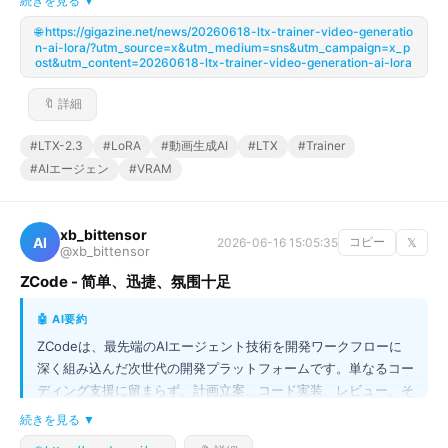
続きを見る ▼
ル書き換えだけで「T2V（テキスト→動画）」から「V2V（動画
🌐 https://gigazine.net/news/20260618-ltx-trainer-video-generatio
→動画）」まで多様なワークフローに対応可能になりました。さ
n-ai-lora/?utm_source=x&utm_medium=sns&utm_campaign=x_p
らに、AIエージェントに指示するだけでLoRA作成を依頼できる
ost&utm_content=20260618-ltx-trainer-video-generation-ai-lora
機能が追加されたため、専門知識がなくても高品質なキャラクタ
ーLoRAや画風変換LoRAが容易に作成できるようになりました。
🔖 詳細
ただし、高性能なVRAM（最低32GB以上）を搭載したNVIDIA 
#LTX-2.3
#LoRA
#動画生成AI
#LTX
#Trainer
GPUが必須となる点に注意が必要です。
#AIエージェン
#VRAM
xb_bittensor
AI
2026-06-16 15:05:35
コピー
𝕏
@xb_bittensor
ZCode - 简单、迅捷、氛围十足
🤖 AI要約
ZCodeは、最先端のAIエージェント技術を開発ワークフローに
深く組み込んだ次世代の開発プラットフォームです。単なるコー
ディング支援に留まらず、計画立案、コード実装、レビュー、そ
してリリースに至るまで、開発ライフサイクル全体をAIが支援し
続きを見る ▼
ます。例えば、複雑な五子棋ゲームの構築プロセスをログから見