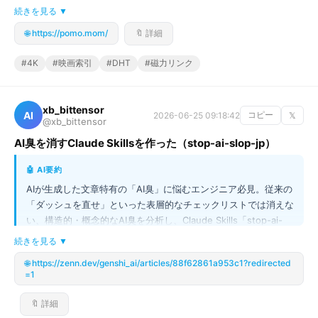
して、このサイトはファイルを自前でホストせず、DHTネット
続きを見る ▼
ワークや磁力リンクを通じてユーザー提供の種子ファイルや磁気
🌐 https://pomo.mom/
🔖 詳細
リンクを自動で索引化するという仕組みを採用しています。これ
により、ユーザーは非常に広範囲なコンテンツにアクセスしつ
#4K
#映画索引
#DHT
#磁力リンク
つ、著作権に関する懸念が軽減されています。映画好きなら、こ
の網羅的な情報源をチェックする価値があります！
xb_bittensor
AI
2026-06-25 09:18:42
コピー
𝕏
@xb_bittensor
AI臭を消すClaude Skillsを作った（stop-ai-slop-jp）
🤖 AI要約
AIが生成した文章特有の「AI臭」に悩むエンジニア必見。従来の
「ダッシュを直せ」といった表層的なチェックリストでは消えな
い、構造的・概念的なAI臭を分析し、Claude Skills「stop-ai-
slop-jp」を開発しました。このSkillは、単なる記号修正に留ま
続きを見る ▼
らず、AIが陥りがちな「書き手の不在」による一般論化、過剰な
🌐 https://zenn.dev/genshi_ai/articles/88f62861a953c1?redirected
メタファー、均一なリズムなどを多角的に修正します。これを校
=1
正補助輪として活用することで、AIっぽさを大幅に軽減し、人間
味のある文章に近づけることができます。AI生成文章の品質向上
🔖 詳細
に悩む方は、ぜひ試してほしい技術です。