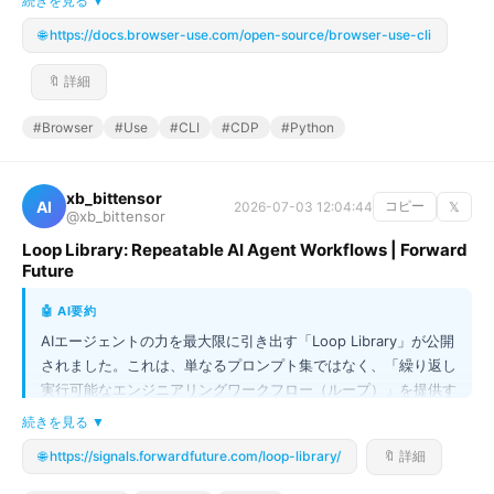
続きを見る ▼
します。ローカルChromeへの既存タブ・クッキーの引き継ぎか
🌐 https://docs.browser-use.com/open-source/browser-use-cli
ら、クラウドブラウザ、CDPエンドポイントを利用した柔軟な接
続まで対応し、エージェントが実際のWeb環境で動作するため
🔖 詳細
の土台を構築します。これにより、AIによる高度かつ実用的な自
動化タスクが可能になります。
#Browser
#Use
#CLI
#CDP
#Python
xb_bittensor
AI
2026-07-03 12:04:44
コピー
𝕏
@xb_bittensor
Loop Library: Repeatable AI Agent Workflows | Forward
Future
🤖 AI要約
AIエージェントの力を最大限に引き出す「Loop Library」が公開
されました。これは、単なるプロンプト集ではなく、「繰り返し
実行可能なエンジニアリングワークフロー（ループ）」を提供す
るライブラリです。ページロード最適化からプロダクションエラ
続きを見る ▼
ー修正、100%テストカバレッジ達成まで、複雑な開発タスクを
🌐 https://signals.forwardfuture.com/loop-library/
🔖 詳細
自動で検証・改善し続けるプロセスを定義できます。この仕組み
を使えば、人間が手作業で行っていた反復的な品質保証や改善サ