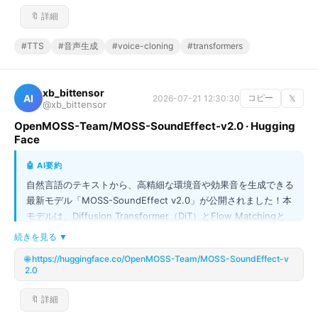
なツールになります。まるでプロのナレーターが読み上げたよう
#AIワークフロ
1
#CSS
1
#Chrome
1
#Design
1
🔖 詳細
な自然な音声を、あなたのプロジェクトに組み込んでみません
#System
1
#Web開発
1
#World
1
#3Dシミュレーション
1
か？
#3D生成
1
#Text-to-Image
1
#DiT
1
#TTS
#音声生成
#voice-cloning
#transformers
#ERNIE-Image-Turbo
1
#高速生成
1
#FinTech
1
#自動化
1
#金融工学
1
#SNS検索
1
#Social
1
xb_bittensor
#Media
1
#Search
1
#Engine
1
#Web
1
#Scraping
1
AI
2026-07-21 12:30:30
コピー
𝕏
@xb_bittensor
#API
1
#UI
1
#UX
1
#知識管理
1
#開発者ツール
1
OpenMOSS-Team/MOSS-SoundEffect-v2.0 · Hugging
Face
🤖 AI要約
自然言語のテキストから、高精細な環境音や効果音を生成できる
最新モデル「MOSS-SoundEffect v2.0」が公開されました！本
モデルは、Diffusion Transformer（DiT）とFlow Matchingと
いう最先端技術を採用し、単なる音声合成を超えたSFX生成を実
続きを見る ▼
現しています。ジャングルでの空人や都市の喧騒など、幅広いシ
🌐 https://huggingface.co/OpenMOSS-Team/MOSS-SoundEffect-v
ーンを安定した高品質で最大30秒までカバー可能。英語・中国
2.0
語の両方のプロンプトに対応しており、クリエイティブな制作物
への応用が期待できる画期的なツールです！
🔖 詳細