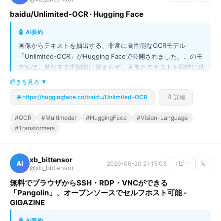
baidu/Unlimited-OCR · Hugging Face
🤖 AI要約
画像からテキストを抽出する、非常に高性能なOCRモデル
「Unlimited-OCR」がHugging Faceで公開されました。このモ
デルは、単なる文字認識に留まらず、画像とテキストを同時に処
理できる「Image-Text-to-Text」というマルチモーダルな処理
続きを見る ▼
が可能です。開発者は、このモデルをTransformersライブラリ
🌐 https://huggingface.co/baidu/Unlimited-OCR
🔖 詳細
を通じて利用でき、多言語対応（multilingual）を実現していま
す。画像解析や文書処理の精度を飛躍的に向上させたい開発者に
#OCR
#Multimodal
#HuggingFace
#Vision-Language
とって、まさに画期的なツールとなるでしょう！
#Transformers
xb_bittensor
AI
2026-06-20 21:15:03
コピー
𝕏
@xb_bittensor
無料でブラウザからSSH・RDP・VNCができる
「Pangolin」、オープンソースでセルフホスト可能 -
GIGAZINE
🤖 AI要約