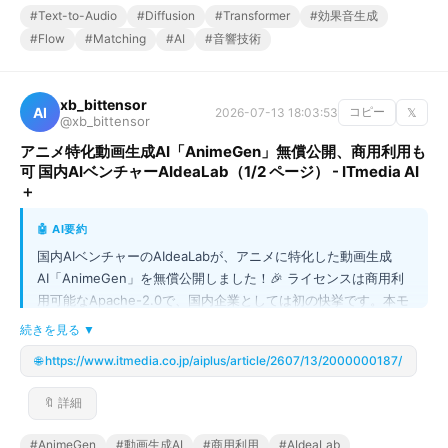
#Text-to-Audio
#Diffusion
#Transformer
#効果音生成
#Flow
#Matching
#AI
#音響技術
xb_bittensor
AI
2026-07-13 18:03:53
コピー
𝕏
@xb_bittensor
アニメ特化動画生成AI「AnimeGen」無償公開、商用利用も
可 国内AIベンチャーAIdeaLab（1/2 ページ） - ITmedia AI
＋
🤖 AI要約
国内AIベンチャーのAIdeaLabが、アニメに特化した動画生成
AI「AnimeGen」を無償公開しました！🎉 ライセンスは商用利
用可能なApache-2.0で、国内企業としては初の快挙です。本モ
デルはテキストや画像から高品質なアニメ風映像を生成でき、中
続きを見る ▼
国Alibabaのオープンモデルをベースに日本の著作権法に基づき
🌐 https://www.itmedia.co.jp/aiplus/article/2607/13/2000000187/
追加学習されたのが技術的なポイント💡 アニメ制作現場の人手
不足解消など、クリエイティブ業界の課題解決を目指す国内AI技
🔖 詳細
術として注目です。この革命的なツール、ぜひチェックして未来
のアニメ制作に活用したいですね！
#AnimeGen
#動画生成AI
#商用利用
#AIdeaLab