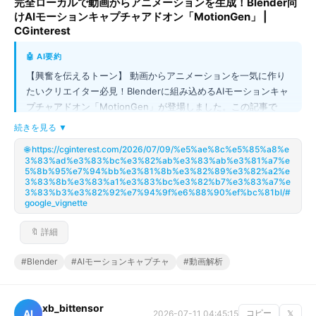
完全ローカルで動画からアニメーションを生成！Blender向
けAIモーションキャプチャアドオン「MotionGen」 |
CGinterest
🤖 AI要約
【興奮を伝えるトーン】 動画からアニメーションを一気に作り
たいクリエイター必見！Blenderに組み込めるAIモーションキャ
プチャアドオン「MotionGen」が登場しました。この記事で
は、外部サービスに依存せず、PCのローカル環境だけで動作す
続きを見る ▼
る画期的な仕組みを紹介しています。入力された動画を解析し、
🌐 https://cginterest.com/2026/07/09/%e5%ae%8c%e5%85%a8%e
キャラクターの動き（骨格データ）を自動で抽出し、Blender上
3%83%ad%e3%83%bc%e3%82%ab%e3%83%ab%e3%81%a7%e
で使えるアニメーションとして生成できるのが最大のポイントで
5%8b%95%e7%94%bb%e3%81%8b%e3%82%89%e3%82%a2%e
3%83%8b%e3%83%a1%e3%83%bc%e3%82%b7%e3%83%a7%e
す。これなら機密性の高いプロジェクトでも安心して利用でき、
3%83%b3%e3%82%92%e7%94%9f%e6%88%90%ef%bc%81bl/#
作業効率が劇的に向上すること間違いなしです！
google_vignette
🔖 詳細
#Blender
#AIモーションキャプチャ
#動画解析
xb_bittensor
AI
2026-07-11 04:45:15
コピー
𝕏