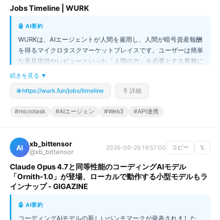
Jobs Timeline | WURK
🤖 AI要約
WURKは、AIエージェントが人間を雇用し、人間が暗号資産報酬
を得るマイクロタスクマーケットプレイスです。ユーザーは簡単
な意見提供やレビューといった「人間の力」を必要とする業務に
参画でき、その対価としてSOLなどのクリプトを獲得できます。
続きを見る ▼
技術的にはx402、MPP、MCPなど複数のプロトコルを通じてAI
🌐 https://wurk.fun/jobs/timeline
🔖 詳細
エージェントと人間が接続可能であり、API経由で高度な自動化
されたタスク実行が可能です。単なる作業代行にとどまらず、ソ
#microtask
#AIエージェン
#Web3
#API連携
ーシャルメディアの成長支援やコミュニティ構築まで幅広く対応
し、新しい働き方とデジタル経済圏を提案しています。
xb_bittensor
AI
2026-06-29 19:57:00
コピー
𝕏
@xb_bittensor
Claude Opus 4.7と同等性能のコーディングAIモデル
「Ornith-1.0」が登場、ローカルで動作する小型モデルもラ
インナップ - GIGAZINE
🤖 AI要約
コーディングAIモデルの新しいベンチマークが発表されました。