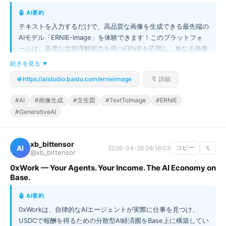
🤖 AI要約
テキストを入力するだけで、高品質な画像を生成できる最先端の
AIモデル「ERNIE-Image」を体験できます！このプラットフォ
ームは、高度な文脈理解能力を持つERNIEを応用し、単なる画像
生成に留まらない、表現力豊かなビジュアルクリエイティブを可
続きを見る ▼
能にしました。プロンプト（指示文）を入力するだけで、アイデ
🌐 https://aistudio.baidu.com/ernieimage
🔖 詳細
アを視覚化し、デザインやコンテンツ制作の可能性を無限に広げ
ます。AIによる創造的な表現の最前線に触れて、あなたの想像力
#AI
#画像生成
#文生図
#TextToImage
#ERNIE
を形にしてみませんか？
#GenerativeAI
xb_bittensor
AI
2026-04-26 06:16:03
コピー
𝕏
@xb_bittensor
0xWork — Your Agents. Your Income. The AI Economy on
Base.
🤖 AI要約
0xWorkは、自律的なAIエージェントが実際に仕事を見つけ、
USDCで報酬を得るための分散型AI経済圏をBase上に構築してい