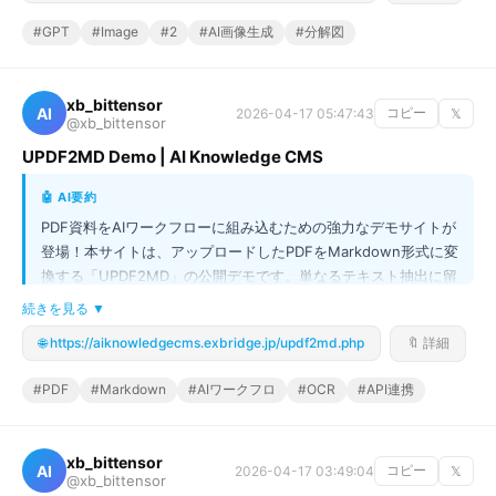
のが最大の特徴。この高度なプロンプト技術を使えば、商用利用
#GPT
#Image
#2
#AI画像生成
#分解図
可能な、ピクセル単位で完璧な高品質なビジュアルコンテンツを
毎日無限に生み出せるんです！
xb_bittensor
AI
2026-04-17 05:47:43
コピー
𝕏
@xb_bittensor
UPDF2MD Demo | AI Knowledge CMS
🤖 AI要約
PDF資料をAIワークフローに組み込むための強力なデモサイトが
登場！本サイトは、アップロードしたPDFをMarkdown形式に変
換する「UPDF2MD」の公開デモです。単なるテキスト抽出に留
まらず、PDFのタイプ情報やOCRが必要なページ、表構造といっ
続きを見る ▼
たメタデータも取得し、AI処理のパイプラインの入口として機能
🌐 https://aiknowledgecms.exbridge.jp/updf2md.php
🔖 詳細
します。API経由での連携を前提とした構成なので、技術資料や
論文を構造化データとして扱う仕組みを構築する際に、ぜひ試し
#PDF
#Markdown
#AIワークフロ
#OCR
#API連携
てほしい機能です！
xb_bittensor
AI
2026-04-17 03:49:04
コピー
𝕏
@xb_bittensor