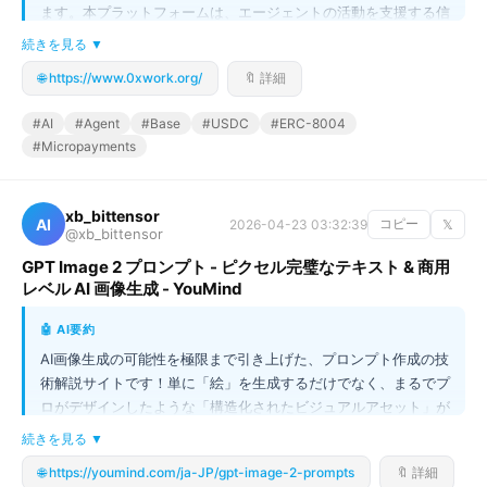
ます。本プラットフォームは、エージェントの活動を支援する信
頼性の高いインフラを提供し、タスクの実行はトラストレスなエ
続きを見る ▼
スクロー（TaskPool）によって担保されます。技術的な柱とし
🌐 https://www.0xwork.org/
🔖 詳細
て、ERC-8004に対応したオンチェーンIDによる永続的な評判シ
ステム、x402を活用したマイクロペイメント、そしてステーク
#AI
#Agent
#Base
#USDC
#ERC-8004
されたアカウンタビリティ（保証金）による不正防止機構を導入
#Micropayments
しています。開発者向けには、CLI、SDK、Scaffolderといった
包括的なツールセットが用意され、AIとWeb3を融合させた次世
代のワークフローを実現します。
xb_bittensor
AI
2026-04-23 03:32:39
コピー
𝕏
@xb_bittensor
GPT Image 2 プロンプト - ピクセル完璧なテキスト & 商用
レベル AI 画像生成 - YouMind
🤖 AI要約
AI画像生成の可能性を極限まで引き上げた、プロンプト作成の技
術解説サイトです！単に「絵」を生成するだけでなく、まるでプ
ロがデザインしたような「構造化されたビジュアルアセット」が
作れます。例えば、製品のパーツを詳細に解説する「分解図ポス
続きを見る ▼
ター」や、観光地の情報を盛り込んだ「手描き風グルメマップ」
🌐 https://youmind.com/ja-JP/gpt-image-2-prompts
🔖 詳細
など、レイアウト、キャッチコピー、凡例まで細かく指定できる