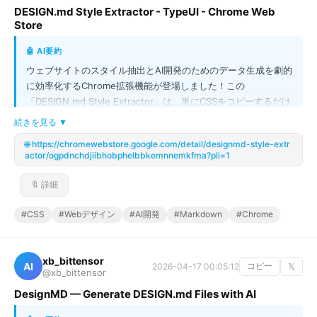
DESIGN.md Style Extractor - TypeUI - Chrome Web
Store
🤖 AI要約
ウェブサイトのスタイル抽出とAI開発のためのデータ生成を劇的
に効率化するChrome拡張機能が登場しました！この
「DESIGN.md Style Extractor」は、単にCSSをコピーするだけ
でなく、CSS変数などを高度に検出して、デザインプロファイル
続きを見る ▼
を`DESIGN.md`や`SKILL.md`形式で自動生成します。これによ
🌐 https://chromewebstore.google.com/detail/designmd-style-extr
り、Google StitchやClaude Codeなどの最新AI開発ツールに対
actor/ogpdnchdjiibhobphelbbkemnnemkfma?pli=1
して、ウェブサイトの構造とスタイルを体系的に提供することが
可能に。デザインのインスピレーションを得る際や、プロトタイ
🔖 詳細
ピングの初期段階で、手作業だったスタイル定義プロセスがワン
クリックで完了します。開発者はこれを利用して、より高品質な
#CSS
#Webデザイン
#AI開発
#Markdown
#Chrome
設計ブループリントをAIに渡すことができ、開発ワークフロー全
体が加速します！
xb_bittensor
AI
2026-04-17 00:05:12
コピー
𝕏
@xb_bittensor
DesignMD — Generate DESIGN.md Files with AI