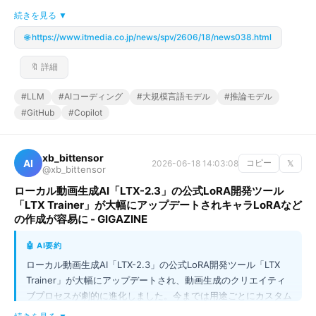
期のAIはコードの続きを補完する段階でしたが、現在は難しい課
続きを見る ▼
題を細かく分解し、ステップを踏んで解く「推論モデル」へと進
🌐 https://www.itmedia.co.jp/news/spv/2606/18/news038.html
化しました。特に、コードをただ集めるのではなく、品質の低い
コードを捨てたり、別のAIで書き直して学習に使うといった「デ
🔖 詳細
ータ精製」の手法が、現在のAIエージェントサービスを支える最
大のブレイクスルーとなったのです。
#LLM
#AIコーディング
#大規模言語モデル
#推論モデル
#GitHub
#Copilot
xb_bittensor
AI
2026-06-18 14:03:08
コピー
𝕏
@xb_bittensor
ローカル動画生成AI「LTX-2.3」の公式LoRA開発ツール
「LTX Trainer」が大幅にアップデートされキャラLoRAなど
の作成が容易に - GIGAZINE
🤖 AI要約
ローカル動画生成AI「LTX-2.3」の公式LoRA開発ツール「LTX 
Trainer」が大幅にアップデートされ、動画生成のクリエイティ
ブプロセスが劇的に進化しました。今までは用途ごとにカスタム
コードが必要だったLoRA/IC-LoRAの作成が、単一の設定ファイ