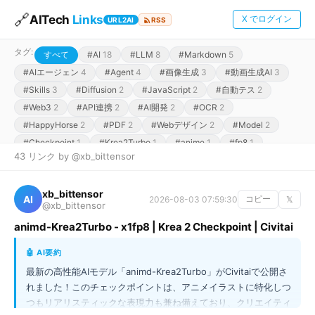
🔗
AITech
Links
X でログイン
URL2AI
RSS
タグ:
すべて
#AI
18
#LLM
8
#Markdown
5
#AIエージェン
4
#Agent
4
#画像生成
3
#動画生成AI
3
#Skills
3
#Diffusion
2
#JavaScript
2
#自動テス
2
#Web3
2
#API連携
2
#AI開発
2
#OCR
2
#HappyHorse
2
#PDF
2
#Webデザイン
2
#Model
2
#Checkpoint
1
#Krea2Turbo
1
#anime
1
#fp8
1
43 リンク by @xb_bittensor
#TTS
1
#音声生成
1
#voice-cloning
1
#transformers
1
#Text-to-Audio
1
#Transformer
1
#効果音生成
1
#Flow
1
xb_bittensor
#Matching
1
#音響技術
1
#AnimeGen
1
#商用利用
1
AI
2026-08-03 07:59:30
コピー
𝕏
@xb_bittensor
#AIdeaLab
1
#React
1
#Icons
1
#Frontend
1
animd-Krea2Turbo - x1fp8 | Krea 2 Checkpoint | Civitai
#UIUX
1
#ComponentLibrary
1
#Blender
1
#AIモーションキャプチャ
1
#動画解析
1
#StableDiffusion
1
🤖 AI要約
#WorldModel
1
#OpenWeights
1
#機械学習
1
#agent
1
最新の高性能AIモデル「animd-Krea2Turbo」がCivitaiで公開さ
#loop
1
#coding
1
#CICD
1
#Browser
1
#Use
1
れました！このチェックポイントは、アニメイラストに特化しつ
#CLI
1
#CDP
1
#Python
1
#最適化
1
#MetaMask
1
つもリアリスティックな表現力も兼ね備えており、クリエイティ
#mUSD
1
#DeFi
1
#金融口座
1
#microtask
1