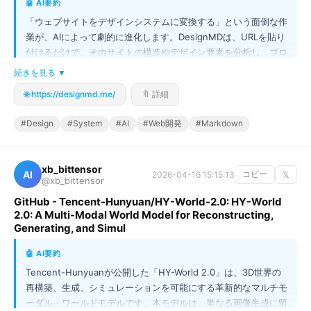
🤖 AI要約
「ウェブサイトをデザインシステムに変換する」という面倒な作
業が、AIによって劇的に進化します。DesignMDは、URLを貼り
付けるだけで、そのサイトの構造やデザイン要素を分析し、プロ
フェッショナルな`DESIGN.md`ファイルを自動生成します。デ
続きを見る ▼
ザインシステムに必要なデザイン・トークン、タイポグラフィ、
🌐 https://designmd.me/
🔖 詳細
コンポーネントなどを網羅的に抽出し、開発者がすぐに利用でき
る形で提供するのが最大の強みです。手動での仕様書作成やトー
#Design
#System
#AI
#Web開発
#Markdown
クン抽出に時間を費やす必要がなくなり、デザインと開発の連携
が飛躍的に加速します。デザインシステム構築のワークフローを
一変させる、次世代のツールです！
xb_bittensor
AI
2026-04-16 15:15:13
コピー
𝕏
@xb_bittensor
GitHub - Tencent-Hunyuan/HY-World-2.0: HY-World
2.0: A Multi-Modal World Model for Reconstructing,
Generating, and Simul
🤖 AI要約
Tencent-Hunyuanが公開した「HY-World 2.0」は、3D世界の
再構築、生成、シミュレーションを可能にする革新的なマルチモ
ーダル・ワールドモデルです。本モデルは、単なる画像生成に留