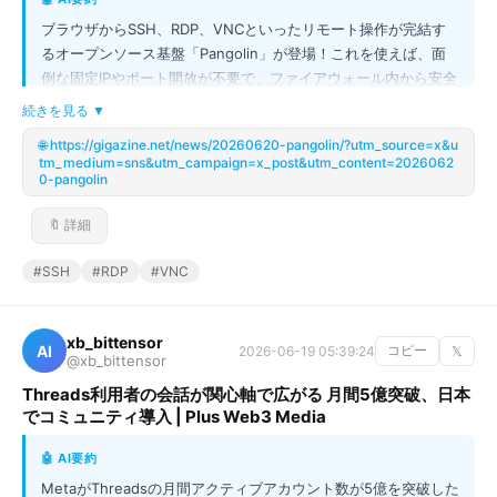
ブラウザからSSH、RDP、VNCといったリモート操作が完結す
るオープンソース基盤「Pangolin」が登場！これを使えば、面
倒な固定IPやポート開放が不要で、ファイアウォール内から安全
に各種サーバーにアクセスできます。設定は管理画面で一元管理
続きを見る ▼
でき、さらに外部に公開したくない「Private Resource」もク
🌐 https://gigazine.net/news/20260620-pangolin/?utm_source=x&u
ライアント経由で保護できるのが超強力です。オープンソースで
tm_medium=sns&utm_campaign=x_post&utm_content=2026062
セルフホストが可能なので、セキュリティを重視する開発者や管
0-pangolin
理者にとって、これ以上の利便性は他にありません！
🔖 詳細
#SSH
#RDP
#VNC
xb_bittensor
AI
2026-06-19 05:39:24
コピー
𝕏
@xb_bittensor
Threads利用者の会話が関心軸で広がる 月間5億突破、日本
でコミュニティ導入 | Plus Web3 Media
🤖 AI要約
MetaがThreadsの月間アクティブアカウント数が5億を突破した