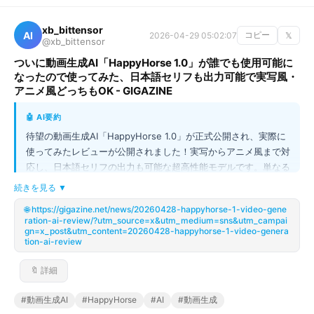
実用的な業務プロセスを再現する「スキル」が多数公開されてい
ます。
xb_bittensor
AI
2026-04-29 05:02:07
コピー
𝕏
@xb_bittensor
ついに動画生成AI「HappyHorse 1.0」が誰でも使用可能に
なったので使ってみた、日本語セリフも出力可能で実写風・
アニメ風どっちもOK - GIGAZINE
🤖 AI要約
待望の動画生成AI「HappyHorse 1.0」が正式公開され、実際に
使ってみたレビューが公開されました！実写からアニメ風まで対
応し、日本語セリフの出力も可能な超高性能モデルです。単なる
テキスト入力だけでなく、参照画像とプロンプトを組み合わせる
続きを見る ▼
ことで、まるでプロが制作したような高品質な動画が生成可能で
🌐 https://gigazine.net/news/20260428-happyhorse-1-video-gene
す。特に驚いたのは、セリフを指示していないにも関わらず、参
ration-ai-review/?utm_source=x&utm_medium=sns&utm_campai
照画像内の字幕を自動で認識し、動画に付与してくれた点。動画
gn=x_post&utm_content=20260428-happyhorse-1-video-genera
tion-ai-review
制作の常識を塗り替える、革命的なAI技術です！
🔖 詳細
#動画生成AI
#HappyHorse
#AI
#動画生成