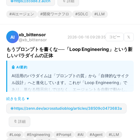
🌐 https://zcode.z.ai/cn
🔖 詳細
るとわかるように、UI設計から高度なヒューリスティックAIの実
装、さらにはモバイル対応やバグ修正といった多岐にわたるタス
#AIエージェン
#開発ワークフロ
#SDLC
#LLM
クを、AIがシームレスかつ体系的に実行します。開発者は、複雑
なシステム全体を俯瞰し、開発の「流れ」そのものを加速させる
ことが可能になります。
xb_bittensor
AI
2026-06-16 09:28:35
コピー
𝕏
@xb_bittensor
もうプロンプトを書くな──「Loop Engineering」という新
しいパラダイムの正体
🤖 AI要約
AI活用のパラダイムは「プロンプトの質」から「自律的なサイク
ル設計」へと進化しています。これが「Loop Engineering」で
あり、単なる指示出しではなく、エージェントを自動で動かし、
次のステップを自律的に判断・実行するシステムを構築する技術
続きを見る ▼
です。Loop Engineeringは、複数のエージェントを協調させた
🌐 https://zenn.dev/acrosstudioblog/articles/38509c0473683a
り、定期的なイベントでタスクを自動で拾い上げたりする「ルー
プ」を設計することが核心であり、単一のプロンプトでは到達で
🔖 詳細
きないレベルの自動化を実現します。今後は、個々のプロンプト
を磨くより、この自律的なシステム設計能力こそが最も重要なス
#Loop
#Engineering
#Prompt
#AI
#Agent
#LLM
キルになります。