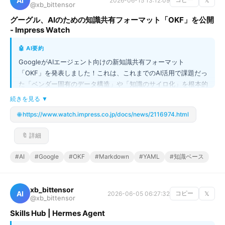
AI
2026-06-15 13:12:09
𝕏
@xb_bittensor
グーグル、AIのための知識共有フォーマット「OKF」を公開
- Impress Watch
🤖 AI要約
GoogleがAIエージェント向けの新知識共有フォーマット
「OKF」を発表しました！これは、これまでのAI活用で課題だっ
た「ベンダー固有のデータ構造」や「知識のサイロ化」を根本的
に解決する画期的な仕組みです。OKFは、誰もが知っている
続きを見る ▼
Markdownと構造化データYAMLを組み合わせることで、組織の
🌐 https://www.watch.impress.co.jp/docs/news/2116974.html
知識をオープンなグラフ構造としてAIに提供します。これによ
り、AIが単なる情報検索ではなく、文脈を理解した上で正確で実
🔖 詳細
用的な回答を導き出せるようになります。AI開発の標準化が進
み、企業におけるナレッジ活用が大きく進化しそうです！
#AI
#Google
#OKF
#Markdown
#YAML
#知識ベース
xb_bittensor
AI
2026-06-05 06:27:32
コピー
𝕏
@xb_bittensor
Skills Hub | Hermes Agent