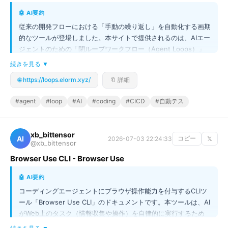
🤖 AI要約
従来の開発フローにおける「手動の繰り返し」を自動化する画期
的なツールが登場しました。本サイトで提供されるのは、AIエー
ジェントのための「閉ループワークフロー（Agent Loops）」
であり、単なるスクリプトではなく、トリガー、フィードバック
続きを見る ▼
ゲート、終了条件を備えた自己完結型のプロセスです。例えば、
🌐 https://loops.elorm.xyz/
🔖 詳細
「CIチェックが合格するまでPRを修正・再テストし続ける」と
いった高度な自動化が可能になり、開発者はコードの品質保証や
#agent
#loop
#AI
#coding
#CICD
#自動テス
デバッグ作業から解放されます。これにより、AIコーディングツ
ールの利用効率が飛躍的に向上し、「動かないバグ探し」ではな
く「新しい機能の実装」に集中できるようになります。
xb_bittensor
AI
2026-07-03 22:24:33
コピー
𝕏
@xb_bittensor
Browser Use CLI - Browser Use
🤖 AI要約
コーディングエージェントにブラウザ操作能力を付与するCLIツ
ール「Browser Use CLI」のドキュメントです。本ツールは、AI
がWeb上のタスク（情報収集や操作）を自律的に実行するため
に不可欠な、「直接的なブラウザ制御インターフェース」を提供