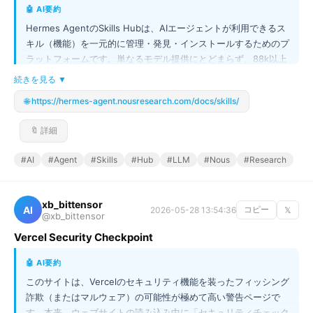
🤖 AI要約
Hermes AgentのSkills Hubは、AIエージェントが利用できるス
キル（機能）を一元的に管理・発見・インストールするためのプ
ラットフォームです。単なるモデル提供にとどまらず、88k以上
ものスキルを複数のレジストリから検索・統合できる点が最大の
続きを見る ▼
特徴です。これにより、開発者は複雑なタスクを構成する個々の
🌐 https://hermes-agent.nousresearch.com/docs/skills/
機能を「スキル」として扱い、エージェントの能力を劇的に拡張
できます。AIエージェント開発における「部品カタログ」のよう
🔖 詳細
な存在であり、より高度で実用的なAIシステムの構築を加速させ
る基盤技術です。
#AI
#Agent
#Skills
#Hub
#LLM
#Nous
#Research
xb_bittensor
AI
2026-05-28 13:54:36
コピー
𝕏
@xb_bittensor
Vercel Security Checkpoint
🤖 AI要約
このサイトは、Vercelのセキュリティ機能を装ったフィッシング
詐欺（またはマルウェア）の可能性が極めて高い警告ページで
す。本来、ウェブサイトの読み込み中に「セキュリティチェック