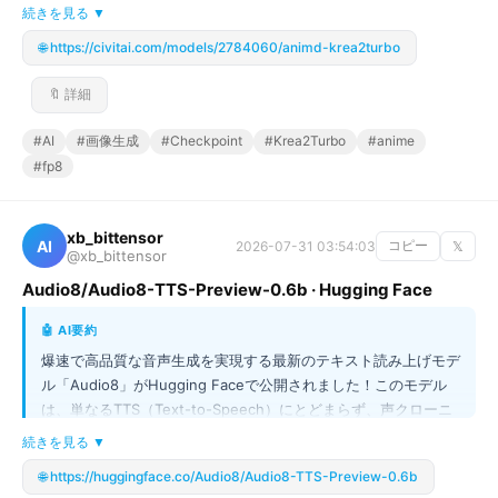
ブな可能性を大きく広げます。特に注目すべきは「x1fp8」とい
続きを見る ▼
#Ornith-1.0
1
#open
1
#source
1
#MoE
1
#4K
1
う最適化形式を採用している点です。これにより、モデルのファ
🌐 https://civitai.com/models/2784060/animd-krea2turbo
#映画索引
1
#DHT
1
#磁力リンク
1
#Claude
1
イルサイズを大幅に抑えながら、高い計算効率と安定した出力を
#AI臭
実現しています。複雑なAI画像生成も、この高性能なチェックポ
1
#文章生成
1
#Open
1
#Source
1
🔖 詳細
イント一つで簡単に高品質な作品を生み出すことができますよ！
#開発ツール
1
#Multimodal
1
#HuggingFace
1
#Vision-Language
1
#Transformers
1
#SSH
1
#RDP
1
#AI
#画像生成
#Checkpoint
#Krea2Turbo
#anime
#VNC
1
#Threads
1
#Meta
1
#SNS
1
#fp8
#AIコーディング
1
#大規模言語モデル
1
#推論モデル
1
#GitHub
1
#Copilot
1
#LTX-2.3
1
#LoRA
1
#LTX
1
xb_bittensor
#Trainer
1
#VRAM
1
#開発ワークフロ
1
#SDLC
1
AI
2026-07-31 03:54:03
コピー
𝕏
@xb_bittensor
#Loop
1
#Engineering
1
#Prompt
1
#Automation
1
Audio8/Audio8-TTS-Preview-0.6b · Hugging Face
#DevOps
1
#音声合成AI
1
#ZONOS2
1
#MoEモデル
1
#Gemma
1
#4
1
#QAT
1
#量子化
1
#Google
1
🤖 AI要約
#OKF
1
#YAML
1
#知識ベース
1
#Hub
1
#Nous
1
爆速で高品質な音声生成を実現する最新のテキスト読み上げモデ
#Research
1
#Webセキュリティ
1
#Vercel
1
#開発
1
ル「Audio8」がHugging Faceで公開されました！このモデル
#動画生成
1
#効率化
1
#SaaS
1
#文生図
1
は、単なるTTS（Text-to-Speech）にとどまらず、声クローニ
#TextToImage
1
#ERNIE
1
#GenerativeAI
1
#Base
1
ングやゼロショット学習に対応し、日本語を含む多言語での利用
続きを見る ▼
#USDC
1
#ERC-8004
1
#Micropayments
1
#GPT
1
が可能です。わずか0.6Bという軽量なサイズながら高い性能を
🌐 https://huggingface.co/Audio8/Audio8-TTS-Preview-0.6b
#Image
1
#2
1
#AI画像生成
1
#分解図
1
誇り、開発者が手軽に高品質な音声コンテンツを制作できる強力