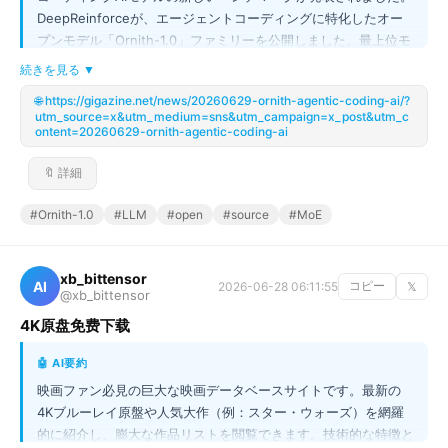
DeepReinforceが、エージェントコーディングに特化したオー
プンモデル「Ornith-1.0」ファミリーを公開しました。最上位モ
デル（397B）はClaude Opus 4.7と同等以上の性能を持ちなが
続きを見る ▼
ら、小型版（9B）はローカルのエッジデバイスでの動作も可能
🌐 https://gigazine.net/news/20260629-ornith-agentic-coding-ai/?
という点が画期的です。単に大規模なだけでなく、エージェント
utm_source=x&utm_medium=sns&utm_campaign=x_post&utm_c
AIの動きを決定する「スキャフォールド」自体を学習できる設計
ontent=20260629-ornith-agentic-coding-ai
が特徴で、オープンソースコミュニティにおけるコーディング支
援AIの新たな基準となるでしょう。
🔖 詳細
#Ornith-1.0
#LLM
#open
#source
#MoE
xb_bittensor
AI
2026-06-28 06:11:55
コピー
𝕏
@xb_bittensor
4K原盘免费下载
🤖 AI要約
映画ファン必見の巨大な映画データベースサイトです。最新の
4Kブルーレイ原盤や人気大作（例：スター・ウォーズ）を網羅
的に紹介し、膨大な作品リストを閲覧できます。技術的な特徴と